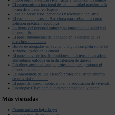
Futbol burbuja Madrid | Ríe, rueda y juega con tus amigos
El entrenamiento funcional de alta intensidad transforma la
forma de entrenar en España
Lana de acero: usos, beneficios y relevancia industrial
El vaciado de pisos en Barcelona gana relevancia como
solución práctica y ecológica
La figura del personal trainer y su impacto en la salud y el
bienestar físico
El papel fundamental del abogado en la defensa de los
derechos ciudadanos
Bufete de abogados en Sevilla: una guía completa sobre los
servicios legales en la ciudad
El papel clave de los distribuidores de lácteos en la cadena
alimentaria: enfoque en la distribución de quesos
Psicólogo ansiedad: apoyo profesional para gestionar el
bienestar emocional
La importancia de una asesoría profesional en un entorno
empresarial cambiante
El papel del asesor hipotecario en la adquisición de vivienda
Psicología: Clave para el bienestar emocional y mental
Más visitadas
Cuanto tarda en bajar la ggt
Peores meses de un cachorro