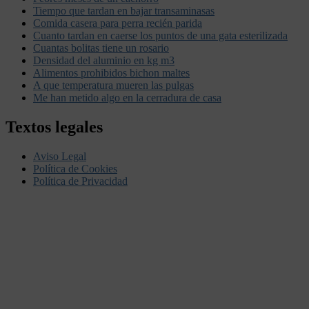
Tiempo que tardan en bajar transaminasas
Comida casera para perra recién parida
Cuanto tardan en caerse los puntos de una gata esterilizada
Cuantas bolitas tiene un rosario
Densidad del aluminio en kg m3
Alimentos prohibidos bichon maltes
A que temperatura mueren las pulgas
Me han metido algo en la cerradura de casa
Textos legales
Aviso Legal
Política de Cookies
Política de Privacidad