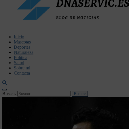
dnaservic.es
Inicio
Mascotas
Deportes
Naturaleza
Política
Salud
Sobre mí
Contacta
Buscar: