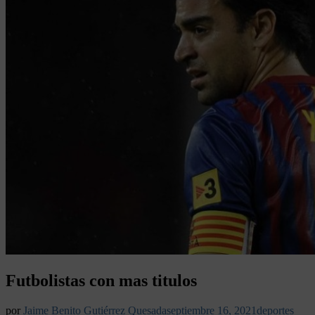
Futbolistas con mas titulos
por
Jaime Benito Gutiérrez Quesada
septiembre 16, 2021
deportes