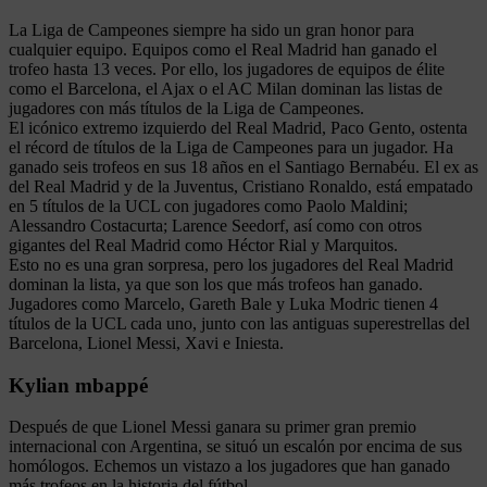
La Liga de Campeones siempre ha sido un gran honor para
cualquier equipo. Equipos como el Real Madrid han ganado el
trofeo hasta 13 veces. Por ello, los jugadores de equipos de élite
como el Barcelona, el Ajax o el AC Milan dominan las listas de
jugadores con más títulos de la Liga de Campeones.
El icónico extremo izquierdo del Real Madrid, Paco Gento, ostenta
el récord de títulos de la Liga de Campeones para un jugador. Ha
ganado seis trofeos en sus 18 años en el Santiago Bernabéu. El ex as
del Real Madrid y de la Juventus, Cristiano Ronaldo, está empatado
en 5 títulos de la UCL con jugadores como Paolo Maldini;
Alessandro Costacurta; Larence Seedorf, así como con otros
gigantes del Real Madrid como Héctor Rial y Marquitos.
Esto no es una gran sorpresa, pero los jugadores del Real Madrid
dominan la lista, ya que son los que más trofeos han ganado.
Jugadores como Marcelo, Gareth Bale y Luka Modric tienen 4
títulos de la UCL cada uno, junto con las antiguas superestrellas del
Barcelona, Lionel Messi, Xavi e Iniesta.
Kylian mbappé
Después de que Lionel Messi ganara su primer gran premio
internacional con Argentina, se situó un escalón por encima de sus
homólogos. Echemos un vistazo a los jugadores que han ganado
más trofeos en la historia del fútbol.