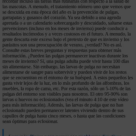
recordar incluso las tareas más rutinarias con respecto a la salud de
las mascotas. A menudo, el tratamiento número uno que vemos que
se descuida en esta época del año es la prevención de pulgas,
garrapatas y gusanos del corazón. Ya sea debido a una agenda
apretada o a un calendario sobrecargado y descuidado, saltarse estas
prevenciones (incluso en los meses de invierno) puede conducir a
resultados incómodos y a veces costosos en el futuro. A menudo, la
gente descarta este exceso bajo el pretexto de que es invierno y los
parásitos son una preocupación de verano, ¿verdad? No es así.
Consulte estas breves preguntas y respuestas para obtener más
información. ¿Pueden las pulgas permanecer inactivas durante los
meses de invierno? Sí, una pulga adulta puede vivir hasta 100 días
sin alimentarse. Sin embargo, las larvas de pulga no necesitan
alimentarse de sangre para sobrevivir y pueden vivir de los restos
que se encuentran en el entorno de su huésped. A estos pequeños les
gusta vivir lejos de la luz, en lo más profundo de las alfombras, los
muebles, la ropa de cama, etc. Por esta razón, sólo un 5-10% de las
pulgas del entorno son visibles para nosotros. El otro 95-90% son
larvas o huevos no eclosionados (vea el minuto 4:10 de este vídeo
para más información). Además, las larvas de pulga que no han
eclosionado pueden permanecer latentes viviendo dentro de sus
capullos de pulga hasta cinco meses, o hasta que las condiciones
sean óptimas para eclosionar.