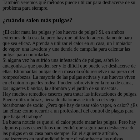
También veremos qué métodos puede utilizar para deshacerse de su
problema para siempre.
¿cuándo salen más pulgas?
¿El calor mata las pulgas y los huevos de pulga? Sí, en ambos
extremos de la escala, pero hay que utilizarlo adecuadamente para
que sea eficaz. Aprenda a utilizar el calor en su casa, un limpiador
de vapor, una lavadora y una tienda de campaña para calentar las
pulgas para controlarlas.
Si alguna vez ha sufrido una infestación de pulgas, sabrá lo
antagonistas que pueden ser y lo difícil que puede ser deshacerse de
ellas. Eliminar las pulgas de su mascota sólo resuelve una pieza del
rompecabezas. La mayoría de las pulgas activas y sus huevos viven
en el entorno que les rodea. Pueden sobrevivir en la ropa de cama,
los juguetes blandos, la alfombra y el jardín de su mascota.
Hay muchos remedios caseros para tratar las infestaciones de pulgas.
Puede utilizar bórax, tierra de diatomeas e incluso el viejo
bicarbonato de sodio. ¿Pero qué hay de usar sólo vapor, o calor? ¿Es
tan eficaz como recurrir a un profesional del control de plagas para
que haga el trabajo?
La buena noticia es que sí, el calor puede matar las pulgas. Pero hay
algunos pasos específicos que tendrá que seguir para deshacerse de
las pulgas en su casa para siempre. En el siguiente artículo,
analizaremos en profundidad lo que el calor hace a las pulgas.