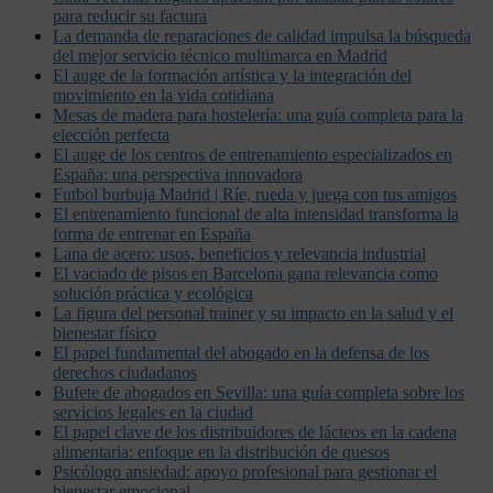
para reducir su factura
La demanda de reparaciones de calidad impulsa la búsqueda
del mejor servicio técnico multimarca en Madrid
El auge de la formación artística y la integración del
movimiento en la vida cotidiana
Mesas de madera para hostelería: una guía completa para la
elección perfecta
El auge de los centros de entrenamiento especializados en
España: una perspectiva innovadora
Futbol burbuja Madrid | Ríe, rueda y juega con tus amigos
El entrenamiento funcional de alta intensidad transforma la
forma de entrenar en España
Lana de acero: usos, beneficios y relevancia industrial
El vaciado de pisos en Barcelona gana relevancia como
solución práctica y ecológica
La figura del personal trainer y su impacto en la salud y el
bienestar físico
El papel fundamental del abogado en la defensa de los
derechos ciudadanos
Bufete de abogados en Sevilla: una guía completa sobre los
servicios legales en la ciudad
El papel clave de los distribuidores de lácteos en la cadena
alimentaria: enfoque en la distribución de quesos
Psicólogo ansiedad: apoyo profesional para gestionar el
bienestar emocional