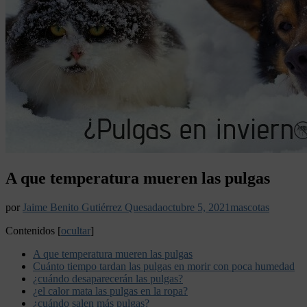
A que temperatura mueren las pulgas
por
Jaime Benito Gutiérrez Quesada
octubre 5, 2021
mascotas
Contenidos
[
ocultar
]
A que temperatura mueren las pulgas
Cuánto tiempo tardan las pulgas en morir con poca humedad
¿cuándo desaparecerán las pulgas?
¿el calor mata las pulgas en la ropa?
¿cuándo salen más pulgas?