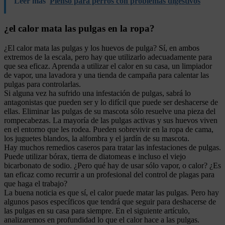
Leer más
Pienso para perros con problemas digestivos
¿el calor mata las pulgas en la ropa?
¿El calor mata las pulgas y los huevos de pulga? Sí, en ambos
extremos de la escala, pero hay que utilizarlo adecuadamente para
que sea eficaz. Aprenda a utilizar el calor en su casa, un limpiador
de vapor, una lavadora y una tienda de campaña para calentar las
pulgas para controlarlas.
Si alguna vez ha sufrido una infestación de pulgas, sabrá lo
antagonistas que pueden ser y lo difícil que puede ser deshacerse de
ellas. Eliminar las pulgas de su mascota sólo resuelve una pieza del
rompecabezas. La mayoría de las pulgas activas y sus huevos viven
en el entorno que les rodea. Pueden sobrevivir en la ropa de cama,
los juguetes blandos, la alfombra y el jardín de su mascota.
Hay muchos remedios caseros para tratar las infestaciones de pulgas.
Puede utilizar bórax, tierra de diatomeas e incluso el viejo
bicarbonato de sodio. ¿Pero qué hay de usar sólo vapor, o calor? ¿Es
tan eficaz como recurrir a un profesional del control de plagas para
que haga el trabajo?
La buena noticia es que sí, el calor puede matar las pulgas. Pero hay
algunos pasos específicos que tendrá que seguir para deshacerse de
las pulgas en su casa para siempre. En el siguiente artículo,
analizaremos en profundidad lo que el calor hace a las pulgas.