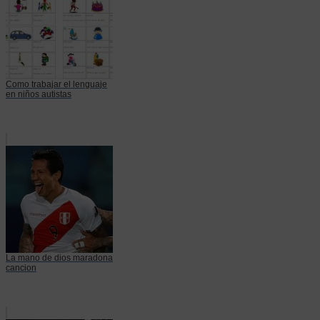
Como trabajar el lenguaje
en niños autistas
La mano de dios maradona
cancion