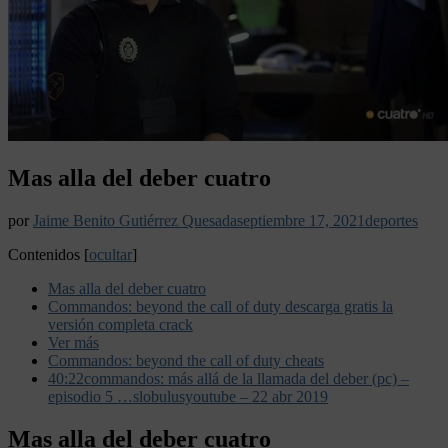
Mas alla del deber cuatro
por
Jaime Benito Gutiérrez Quesada
septiembre 17, 2021
deportes
Contenidos
[
ocultar
]
Mas alla del deber cuatro
Commandos: beyond the call of duty descarga gratis la
versión completa crack
Ver más
Commandos: beyond the call of duty cheats
40:22commandos: más allá de la llamada del deber (pc) –
episodio 5 …slobulusyoutube – 22 abr 2019
Mas alla del deber cuatro