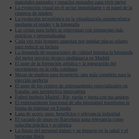
materiales naturales y espacios pensados para vivir mejor
La evolución visual en el sector inmobiliario y el papel de la
empresa de renders
La evolución tecnológica en la visualización arquitectónica
mediante el render y la fotografía
Las cestas para bebés se reinventan con propuestas más
prácticas y personalizadas
Cada vez más hogares apuestan por instalar placas solares
para reducir su factura
La demanda de reparaciones de calidad impulsa la búsqueda
del mejor servicio técnico multimarca en Madrid
El auge de la formación artística y la integración del
movimiento en la vida cotidiana
Mesas de madera para hostelería: una guía completa para la
elección perfecta
El auge de los centros de entrenamiento especializados en
España: una perspectiva innovadora
Futbol burbuja Madrid | Ríe, rueda y juega con tus amigos
El entrenamiento funcional de alta intensidad transforma la
forma de entrenar en España
Lana de acero: usos, beneficios y relevancia industrial
El vaciado de pisos en Barcelona gana relevancia como
solución práctica y ecológica
La figura del personal trainer y su impacto en la salud y el
bienestar físico