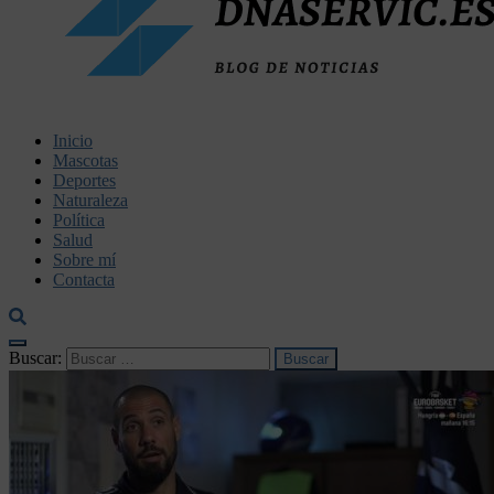
dnaservic.es
Inicio
Mascotas
Deportes
Naturaleza
Política
Salud
Sobre mí
Contacta
Buscar: