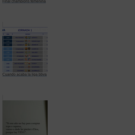
Final champions femenina
Cuando acaba la liga bbva