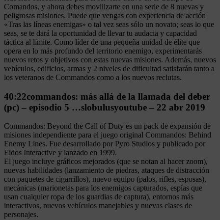
Comandos, y ahora debes movilizarte en una serie de 8 nuevas y
peligrosas misiones. Puede que vengas con experiencia de acción
«Tras las líneas enemigas» o tal vez seas sólo un novato; seas lo que
seas, se te dará la oportunidad de llevar tu audacia y capacidad
táctica al límite. Como líder de una pequeña unidad de élite que
opera en lo más profundo del territorio enemigo, experimentarás
nuevos retos y objetivos con estas nuevas misiones. Además, nuevos
vehículos, edificios, armas y 2 niveles de dificultad satisfarán tanto a
los veteranos de Commandos como a los nuevos reclutas.
40:22commandos: más allá de la llamada del deber
(pc) – episodio 5 …slobulusyoutube – 22 abr 2019
Commandos: Beyond the Call of Duty es un pack de expansión de
misiones independiente para el juego original Commandos: Behind
Enemy Lines. Fue desarrollado por Pyro Studios y publicado por
Eidos Interactive y lanzado en 1999.
El juego incluye gráficos mejorados (que se notan al hacer zoom),
nuevas habilidades (lanzamiento de piedras, ataques de distracción
con paquetes de cigarrillos), nuevo equipo (palos, rifles, esposas),
mecánicas (marionetas para los enemigos capturados, espías que
usan cualquier ropa de los guardias de captura), entornos más
interactivos, nuevos vehículos manejables y nuevas clases de
personajes.