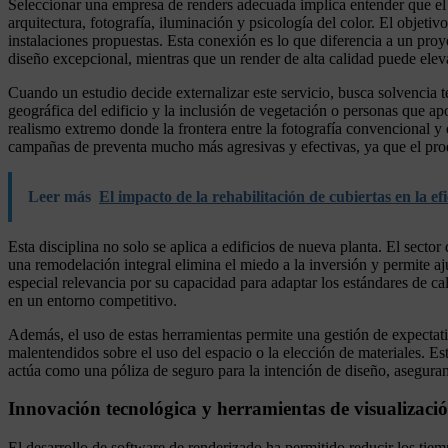
Seleccionar una empresa de renders adecuada implica entender que el 
arquitectura, fotografía, iluminación y psicología del color. El objeti
instalaciones propuestas. Esta conexión es lo que diferencia a un pr
diseño excepcional, mientras que un render de alta calidad puede elev
Cuando un estudio decide externalizar este servicio, busca solvencia téc
geográfica del edificio y la inclusión de vegetación o personas que a
realismo extremo donde la frontera entre la fotografía convencional y 
campañas de preventa mucho más agresivas y efectivas, ya que el prod
Leer más
El impacto de la rehabilitación de cubiertas en la ef
Esta disciplina no solo se aplica a edificios de nueva planta. El secto
una remodelación integral elimina el miedo a la inversión y permite aj
especial relevancia por su capacidad para adaptar los estándares de ca
en un entorno competitivo.
Además, el uso de estas herramientas permite una gestión de expectativa
malentendidos sobre el uso del espacio o la elección de materiales. Est
actúa como una póliza de seguro para la intención de diseño, asegurand
Innovación tecnológica y herramientas de visualizac
El desarrollo de software de renderizado ha permitido reducir los tie