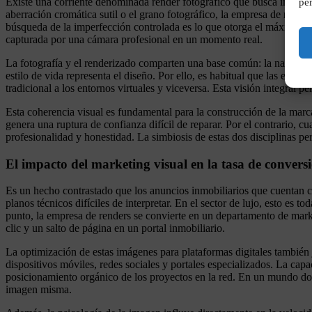
Existe una corriente denominada render fotográfico que busca imitar l
per
aberración cromática sutil o el grano fotográfico, la empresa de render
búsqueda de la imperfección controlada es lo que otorga el máximo niv
capturada por una cámara profesional en un momento real.
La fotografía y el renderizado comparten una base común: la narrativa 
estilo de vida representa el diseño. Por ello, es habitual que las emp
tradicional a los entornos virtuales y viceversa. Esta visión integral p
Esta coherencia visual es fundamental para la construcción de la marca
genera una ruptura de confianza difícil de reparar. Por el contrario, cu
profesionalidad y honestidad. La simbiosis de estas dos disciplinas pe
El impacto del marketing visual en la tasa de convers
Es un hecho contrastado que los anuncios inmobiliarios que cuentan con
planos técnicos difíciles de interpretar. En el sector de lujo, esto es t
punto, la empresa de renders se convierte en un departamento de marke
clic y un salto de página en un portal inmobiliario.
La optimización de estas imágenes para plataformas digitales también 
dispositivos móviles, redes sociales y portales especializados. La cap
posicionamiento orgánico de los proyectos en la red. En un mundo don
imagen misma.