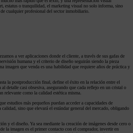
 mucho más rápido que el texto, y una representación visual
 estatus o tranquilidad, el marketing visual no solo informa, sino
e cualquier profesional del sector inmobiliario.
ezamos a ver aplicaciones donde el cliente, a través de sus gafas de
pervisión humana y el criterio de diseño seguirán siendo la pieza
n una imagen que venda es una habilidad que requiere años de práctica y
a la postproducción final, define el éxito en la relación entre el
 al detalle casi obsesiva, asegurando que cada reflejo en un cristal o
an relevante como la calidad estética misma.
á que estudios más pequeños puedan acceder a capacidades de
a calidad, sino que elevará el estándar general del mercado, obligando
ión y el diseño. Ya sea mediante la creación de imágenes desde cero o
nde la imagen es el primer contacto con el comprador, invertir en