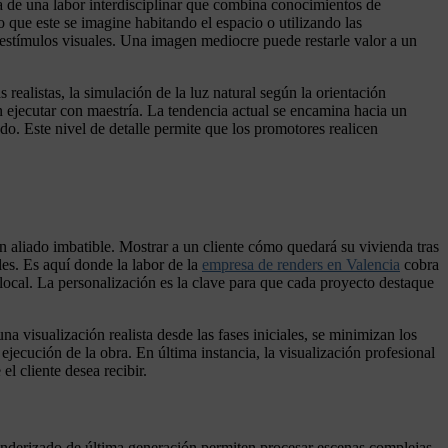
a de una labor interdisciplinar que combina conocimientos de
o que este se imagine habitando el espacio o utilizando las
 estímulos visuales. Una imagen mediocre puede restarle valor a un
 realistas, la simulación de la luz natural según la orientación
n ejecutar con maestría. La tendencia actual se encamina hacia un
do. Este nivel de detalle permite que los promotores realicen
 un aliado imbatible. Mostrar a un cliente cómo quedará su vivienda tras
les. Es aquí donde la labor de la
empresa de renders en Valencia
cobra
 local. La personalización es la clave para que cada proyecto destaque
a visualización realista desde las fases iniciales, se minimizan los
ejecución de la obra. En última instancia, la visualización profesional
l cliente desea recibir.
 renderizado de última generación permiten procesar escenas complejas