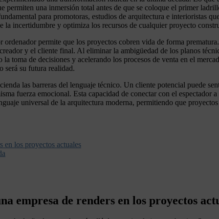
 permiten una inmersión total antes de que se coloque el primer ladrill
fundamental para promotoras, estudios de arquitectura e interioristas q
e la incertidumbre y optimiza los recursos de cualquier proyecto constr
r ordenador permite que los proyectos cobren vida de forma prematura.
reador y el cliente final. Al eliminar la ambigüedad de los planos técnic
do la toma de decisiones y acelerando los procesos de venta en el merca
será su futura realidad.
ienda las barreras del lenguaje técnico. Un cliente potencial puede sent
isma fuerza emocional. Esta capacidad de conectar con el espectador a t
 lenguaje universal de la arquitectura moderna, permitiendo que proyec
s en los proyectos actuales
da
una empresa de renders en los proyectos act