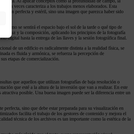
 orgánica. Al aplicar conceptos como la profundidad de campo, la
al que a veces caracteriza a los trabajos menos elaborados. Esta
 imagen perfecta y estéril, sino una imagen que parezca haber sido
, cómo se sentirá el espacio bajo el sol de la tarde o qué tipo de
e la luz y la composición, aplicando los principios de la fotografía
o digital hasta la entrega de las llaves y la sesión fotográfica final.
al de un edificio es radicalmente distinta a la realidad física, se
rminada es fluida y armónica, se refuerza la percepción de
 sus etapas de comercialización.
ultas que aquellos que utilizan fotografías de baja resolución o
ntación que esté a la altura de la inversión que van a realizar. En este
 atractiva posible. Una buena imagen puede ser la diferencia entre un
e perfecta, sino que debe estar preparada para su visualización en
mizados facilita el trabajo de los gestores de contenido y mejora el
idad técnica de los archivos es tan importante como la estética de la