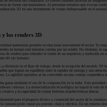
dad de decisión del comprador. El cerebro humano procesa las imágenes
cia de forma casi instantánea. Al presentar entornos que evocan confort,
ualización 3D en una herramienta de ventas indispensable en el arsenal d
a y los renders 3D
y la realidad aumentada promete revolucionar nuevamente el sector. Ya emp
paredes en tiempo real mientras camina por un render. No obstante, la su
resa de renders para entender la visión de un arquitecto y traducirla e
ituto del ojo humano.
eficiencia en el flujo de trabajo, desde la recepción del modelo 3D hast
ellas que logran un equilibrio entre la rapidez de entrega y una atención
na. La agilidad operativa se ha convertido en una ventaja competitiva t
alta gama mediante el uso de la computación en la nube. Esto permitir
ardware costosas. La democratización tecnológica no bajará la vara de l
 creativa y la capacidad de contar historias arquitectónicas únicas.
amental para el progreso técnico y comercial del sector de la construcc
ue la comunicación visual sea potente, clara y efectiva. En un entorno do