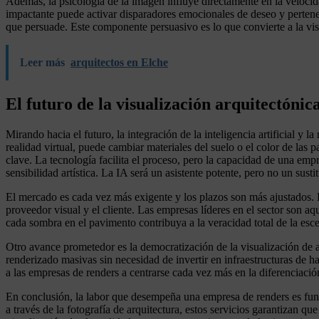
Además, la psicología de la imagen influye directamente en la veloci
impactante puede activar disparadores emocionales de deseo y pertenen
que persuade. Este componente persuasivo es lo que convierte a la vis
Leer más
arquitectos en Elche
El futuro de la visualización arquitectónic
Mirando hacia el futuro, la integración de la inteligencia artificial 
realidad virtual, puede cambiar materiales del suelo o el color de las 
clave. La tecnología facilita el proceso, pero la capacidad de una emp
sensibilidad artística. La IA será un asistente potente, pero no un sust
El mercado es cada vez más exigente y los plazos son más ajustados. La 
proveedor visual y el cliente. Las empresas líderes en el sector son aqu
cada sombra en el pavimento contribuya a la veracidad total de la esce
Otro avance prometedor es la democratización de la visualización de 
renderizado masivas sin necesidad de invertir en infraestructuras de h
a las empresas de renders a centrarse cada vez más en la diferenciación
En conclusión, la labor que desempeña una empresa de renders es fund
a través de la fotografía de arquitectura, estos servicios garantizan q