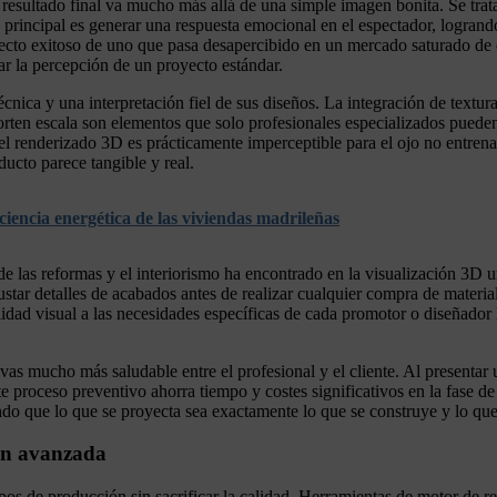
resultado final va mucho más allá de una simple imagen bonita. Se trat
vo principal es generar una respuesta emocional en el espectador, logrand
oyecto exitoso de uno que pasa desapercibido en un mercado saturado de
ar la percepción de un proyecto estándar.
nica y una interpretación fiel de sus diseños. La integración de texturas
porten escala son elementos que solo profesionales especializados puede
el renderizado 3D es prácticamente imperceptible para el ojo no entrena
ucto parece tangible y real.
iciencia energética de las viviendas madrileñas
r de las reformas y el interiorismo ha encontrado en la visualización 3D
ustar detalles de acabados antes de realizar cualquier compra de materia
lidad visual a las necesidades específicas de cada promotor o diseñador
s mucho más saludable entre el profesional y el cliente. Al presentar un
e proceso preventivo ahorra tiempo y costes significativos en la fase de 
o que lo que se proyecta sea exactamente lo que se construye y lo que e
ión avanzada
mpos de producción sin sacrificar la calidad. Herramientas de motor de