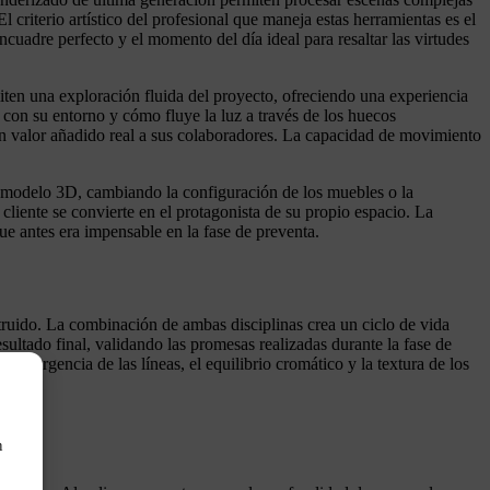
 criterio artístico del profesional que maneja estas herramientas es el
cuadre perfecto y el momento del día ideal para resaltar las virtudes
ten una exploración fluida del proyecto, ofreciendo una experiencia
 con su entorno y cómo fluye la luz a través de los huecos
 un valor añadido real a sus colaboradores. La capacidad de movimiento
el modelo 3D, cambiando la configuración de los muebles o la
cliente se convierte en el protagonista de su propio espacio. La
ue antes era impensable en la fase de preventa.
struido. La combinación de ambas disciplinas crea un ciclo de vida
esultado final, validando las promesas realizadas durante la fase de
nvergencia de las líneas, el equilibrio cromático y la textura de los
n