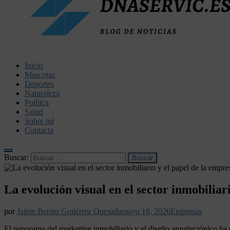
dnaservic.es
Inicio
Mascotas
Deportes
Naturaleza
Política
Salud
Sobre mí
Contacta
Buscar:
La evolución visual en el sector inmobiliar
por
Jaime Benito Gutiérrez Quesada
mayo 18, 2026
Empresas
El panorama del marketing inmobiliario y el diseño arquitectónico ha