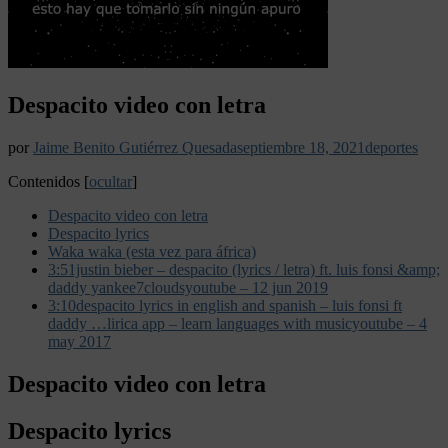
Despacito video con letra
por
Jaime Benito Gutiérrez Quesada
septiembre 18, 2021
deportes
Contenidos
[
ocultar
]
Despacito video con letra
Despacito lyrics
Waka waka (esta vez para áfrica)
3:51justin bieber – despacito (lyrics / letra) ft. luis fonsi &amp;
daddy yankee7cloudsyoutube – 12 jun 2019
3:10despacito lyrics in english and spanish – luis fonsi ft
daddy …lirica app – learn languages with musicyoutube – 4
may 2017
Despacito video con letra
Despacito lyrics