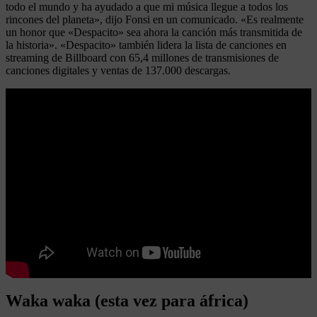
todo el mundo y ha ayudado a que mi música llegue a todos los
rincones del planeta», dijo Fonsi en un comunicado. «Es realmente
un honor que «Despacito» sea ahora la canción más transmitida de
la historia». «Despacito» también lidera la lista de canciones en
streaming de Billboard con 65,4 millones de transmisiones de
canciones digitales y ventas de 137.000 descargas.
Leer más
Dolor de cabeza varios dias seguidos
Waka waka (esta vez para áfrica)