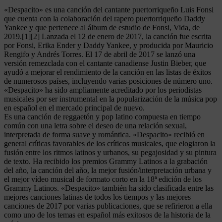
«Despacito» es una canción del cantante puertorriqueño Luis Fonsi
que cuenta con la colaboración del rapero puertorriqueño Daddy
Yankee y que pertenece al álbum de estudio de Fonsi, Vida, de
2019.[1][2] Lanzada el 12 de enero de 2017, la canción fue escrita
por Fonsi, Erika Ender y Daddy Yankee, y producida por Mauricio
Rengifo y Andrés Torres. El 17 de abril de 2017 se lanzó una
versión remezclada con el cantante canadiense Justin Bieber, que
ayudó a mejorar el rendimiento de la canción en las listas de éxitos
de numerosos países, incluyendo varias posiciones de número uno.
«Despacito» ha sido ampliamente acreditado por los periodistas
musicales por ser instrumental en la popularización de la música pop
en español en el mercado principal de nuevo.
Es una canción de reggaetón y pop latino compuesta en tiempo
común con una letra sobre el deseo de una relación sexual,
interpretada de forma suave y romántica. «Despacito» recibió en
general críticas favorables de los críticos musicales, que elogiaron la
fusión entre los ritmos latinos y urbanos, su pegajosidad y su pintura
de texto. Ha recibido los premios Grammy Latinos a la grabación
del año, la canción del año, la mejor fusión/interpretación urbana y
el mejor vídeo musical de formato corto en la 18ª edición de los
Grammy Latinos. «Despacito» también ha sido clasificada entre las
mejores canciones latinas de todos los tiempos y las mejores
canciones de 2017 por varias publicaciones, que se refirieron a ella
como uno de los temas en español más exitosos de la historia de la