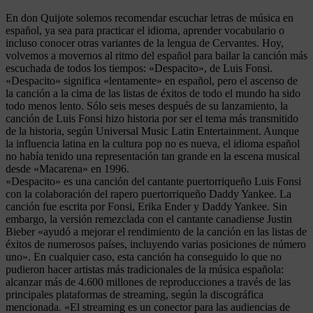
En don Quijote solemos recomendar escuchar letras de música en
español, ya sea para practicar el idioma, aprender vocabulario o
incluso conocer otras variantes de la lengua de Cervantes. Hoy,
volvemos a movernos al ritmo del español para bailar la canción más
escuchada de todos los tiempos: «Despacito», de Luis Fonsi.
«Despacito» significa «lentamente» en español, pero el ascenso de
la canción a la cima de las listas de éxitos de todo el mundo ha sido
todo menos lento. Sólo seis meses después de su lanzamiento, la
canción de Luis Fonsi hizo historia por ser el tema más transmitido
de la historia, según Universal Music Latin Entertainment. Aunque
la influencia latina en la cultura pop no es nueva, el idioma español
no había tenido una representación tan grande en la escena musical
desde «Macarena» en 1996.
«Despacito» es una canción del cantante puertorriqueño Luis Fonsi
con la colaboración del rapero puertorriqueño Daddy Yankee. La
canción fue escrita por Fonsi, Erika Ender y Daddy Yankee. Sin
embargo, la versión remezclada con el cantante canadiense Justin
Bieber «ayudó a mejorar el rendimiento de la canción en las listas de
éxitos de numerosos países, incluyendo varias posiciones de número
uno». En cualquier caso, esta canción ha conseguido lo que no
pudieron hacer artistas más tradicionales de la música española:
alcanzar más de 4.600 millones de reproducciones a través de las
principales plataformas de streaming, según la discográfica
mencionada. «El streaming es un conector para las audiencias de