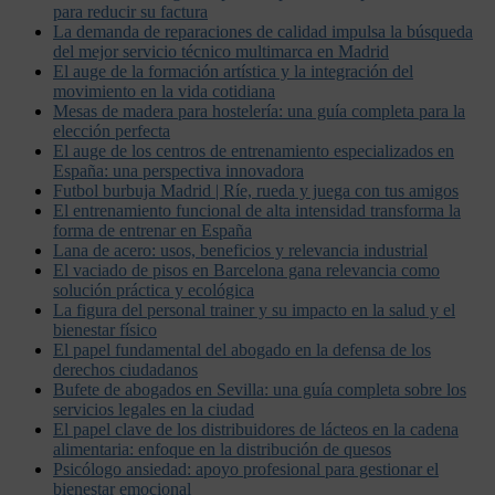
para reducir su factura
La demanda de reparaciones de calidad impulsa la búsqueda
del mejor servicio técnico multimarca en Madrid
El auge de la formación artística y la integración del
movimiento en la vida cotidiana
Mesas de madera para hostelería: una guía completa para la
elección perfecta
El auge de los centros de entrenamiento especializados en
España: una perspectiva innovadora
Futbol burbuja Madrid | Ríe, rueda y juega con tus amigos
El entrenamiento funcional de alta intensidad transforma la
forma de entrenar en España
Lana de acero: usos, beneficios y relevancia industrial
El vaciado de pisos en Barcelona gana relevancia como
solución práctica y ecológica
La figura del personal trainer y su impacto en la salud y el
bienestar físico
El papel fundamental del abogado en la defensa de los
derechos ciudadanos
Bufete de abogados en Sevilla: una guía completa sobre los
servicios legales en la ciudad
El papel clave de los distribuidores de lácteos en la cadena
alimentaria: enfoque en la distribución de quesos
Psicólogo ansiedad: apoyo profesional para gestionar el
bienestar emocional