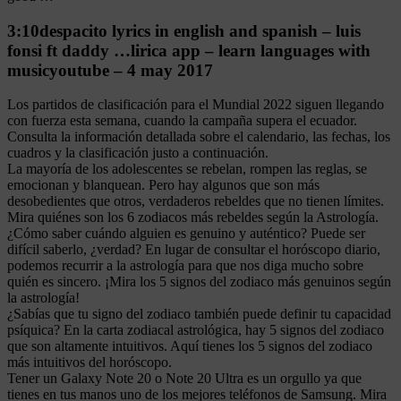
3:10despacito lyrics in english and spanish – luis
fonsi ft daddy …lirica app – learn languages with
musicyoutube – 4 may 2017
Los partidos de clasificación para el Mundial 2022 siguen llegando
con fuerza esta semana, cuando la campaña supera el ecuador.
Consulta la información detallada sobre el calendario, las fechas, los
cuadros y la clasificación justo a continuación.
La mayoría de los adolescentes se rebelan, rompen las reglas, se
emocionan y blanquean. Pero hay algunos que son más
desobedientes que otros, verdaderos rebeldes que no tienen límites.
Mira quiénes son los 6 zodiacos más rebeldes según la Astrología.
¿Cómo saber cuándo alguien es genuino y auténtico? Puede ser
difícil saberlo, ¿verdad? En lugar de consultar el horóscopo diario,
podemos recurrir a la astrología para que nos diga mucho sobre
quién es sincero. ¡Mira los 5 signos del zodiaco más genuinos según
la astrología!
¿Sabías que tu signo del zodiaco también puede definir tu capacidad
psíquica? En la carta zodiacal astrológica, hay 5 signos del zodiaco
que son altamente intuitivos. Aquí tienes los 5 signos del zodiaco
más intuitivos del horóscopo.
Tener un Galaxy Note 20 o Note 20 Ultra es un orgullo ya que
tienes en tus manos uno de los mejores teléfonos de Samsung. Mira