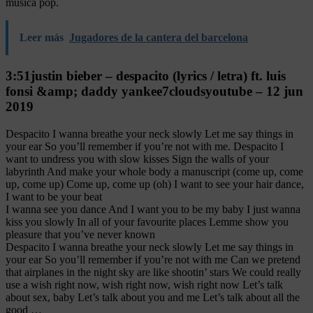
música pop.
Leer más
Jugadores de la cantera del barcelona
3:51justin bieber – despacito (lyrics / letra) ft. luis
fonsi &amp; daddy yankee7cloudsyoutube – 12 jun
2019
Despacito I wanna breathe your neck slowly Let me say things in
your ear So you’ll remember if you’re not with me. Despacito I
want to undress you with slow kisses Sign the walls of your
labyrinth And make your whole body a manuscript (come up, come
up, come up) Come up, come up (oh) I want to see your hair dance,
I want to be your beat
I wanna see you dance And I want you to be my baby I just wanna
kiss you slowly In all of your favourite places Lemme show you
pleasure that you’ve never known
Despacito I wanna breathe your neck slowly Let me say things in
your ear So you’ll remember if you’re not with me Can we pretend
that airplanes in the night sky are like shootin’ stars We could really
use a wish right now, wish right now, wish right now Let’s talk
about sex, baby Let’s talk about you and me Let’s talk about all the
good …