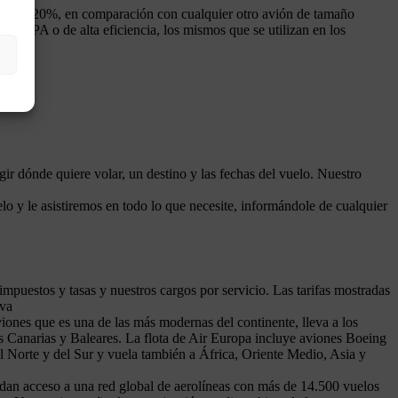
hasta un 20%, en comparación con cualquier otro avión de tamaño
s HEPA o de alta eficiencia, los mismos que se utilizan en los
gir dónde quiere volar, un destino y las fechas del vuelo. Nuestro
lo y le asistiremos en todo lo que necesite, informándole de cualquier
 impuestos y tasas y nuestros cargos por servicio. Las tarifas mostradas
rva
iones que es una de las más modernas del continente, lleva a los
slas Canarias y Baleares. La flota de Air Europa incluye aviones Boeing
l Norte y del Sur y vuela también a África, Oriente Medio, Asia y
dan acceso a una red global de aerolíneas con más de 14.500 vuelos