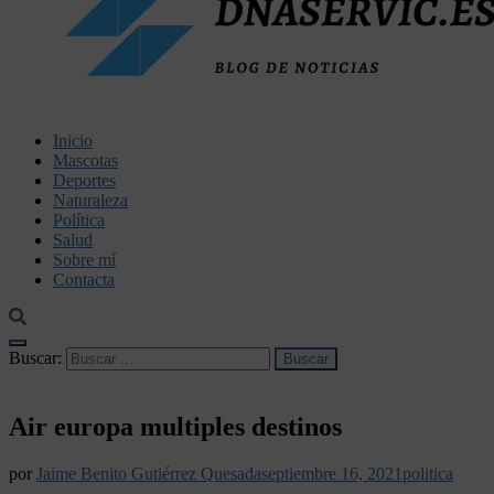
dnaservic.es
Inicio
Mascotas
Deportes
Naturaleza
Política
Salud
Sobre mí
Contacta
Buscar:
Air europa multiples destinos
por
Jaime Benito Gutiérrez Quesada
septiembre 16, 2021
politica