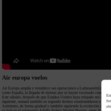
Air europa vuelos
Air Europa amplía y restablece sus operaciones a Latinoamérica y EE.
como España, la llegada de turistas que se hayan vacunado completa
Est
Este sábado, después de que Estados Unidos haya relajado sus recomen
fu
siguiente, sumará también su segundo destino estadounidense a su re
Asimismo, de forma gradual y también siguiendo la evolución de la dem
alm
su hub en el aeropuerto Adolfo Suárez Madrid Barajas, entre América 