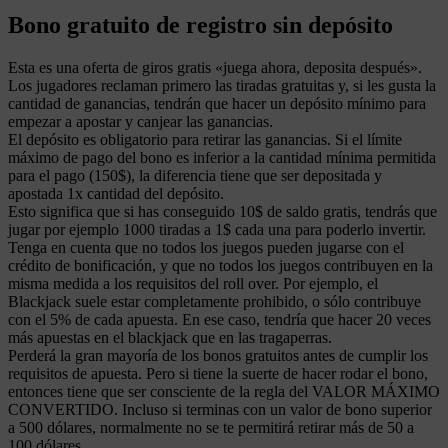
Bono gratuito de registro sin depósito
Esta es una oferta de giros gratis «juega ahora, deposita después».
Los jugadores reclaman primero las tiradas gratuitas y, si les gusta la
cantidad de ganancias, tendrán que hacer un depósito mínimo para
empezar a apostar y canjear las ganancias.
El depósito es obligatorio para retirar las ganancias. Si el límite
máximo de pago del bono es inferior a la cantidad mínima permitida
para el pago (150$), la diferencia tiene que ser depositada y
apostada 1x cantidad del depósito.
Esto significa que si has conseguido 10$ de saldo gratis, tendrás que
jugar por ejemplo 1000 tiradas a 1$ cada una para poderlo invertir.
Tenga en cuenta que no todos los juegos pueden jugarse con el
crédito de bonificación, y que no todos los juegos contribuyen en la
misma medida a los requisitos del roll over. Por ejemplo, el
Blackjack suele estar completamente prohibido, o sólo contribuye
con el 5% de cada apuesta. En ese caso, tendría que hacer 20 veces
más apuestas en el blackjack que en las tragaperras.
Perderá la gran mayoría de los bonos gratuitos antes de cumplir los
requisitos de apuesta. Pero si tiene la suerte de hacer rodar el bono,
entonces tiene que ser consciente de la regla del VALOR MÁXIMO
CONVERTIDO. Incluso si terminas con un valor de bono superior
a 500 dólares, normalmente no se te permitirá retirar más de 50 a
100 dólares.