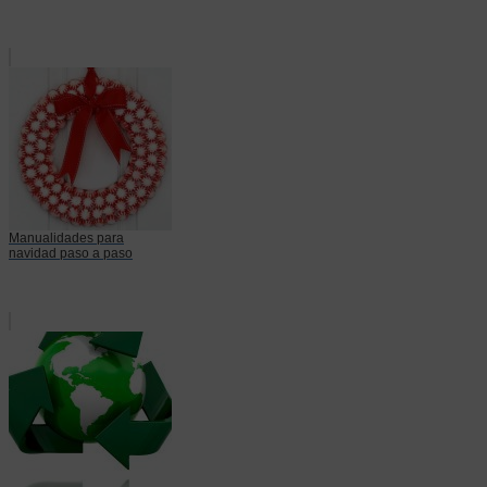
Manualidades para
navidad paso a paso