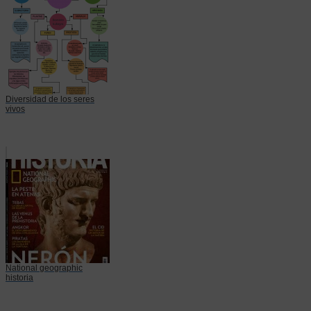
Diversidad de los seres
vivos
National geographic
historia