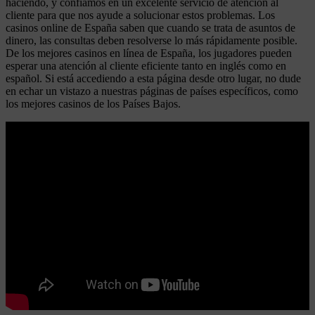
haciendo, y confiamos en un excelente servicio de atención al
cliente para que nos ayude a solucionar estos problemas. Los
casinos online de España saben que cuando se trata de asuntos de
dinero, las consultas deben resolverse lo más rápidamente posible.
De los mejores casinos en línea de España, los jugadores pueden
esperar una atención al cliente eficiente tanto en inglés como en
español. Si está accediendo a esta página desde otro lugar, no dude
en echar un vistazo a nuestras páginas de países específicos, como
los mejores casinos de los Países Bajos.
Leer más
Articulo 12 constitucion española