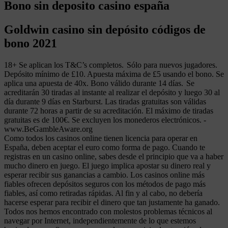
Bono sin deposito casino españa
Goldwin casino sin depósito códigos de
bono 2021
18+ Se aplican los T&C’s completos. Sólo para nuevos jugadores.
Depósito mínimo de £10. Apuesta máxima de £5 usando el bono. Se
aplica una apuesta de 40x. Bono válido durante 14 días. Se
acreditarán 30 tiradas al instante al realizar el depósito y luego 30 al
día durante 9 días en Starburst. Las tiradas gratuitas son válidas
durante 72 horas a partir de su acreditación. El máximo de tiradas
gratuitas es de 100€. Se excluyen los monederos electrónicos. -
www.BeGambleAware.org
Como todos los casinos online tienen licencia para operar en
España, deben aceptar el euro como forma de pago. Cuando te
registras en un casino online, sabes desde el principio que va a haber
mucho dinero en juego. El juego implica apostar su dinero real y
esperar recibir sus ganancias a cambio. Los casinos online más
fiables ofrecen depósitos seguros con los métodos de pago más
fiables, así como retiradas rápidas. Al fin y al cabo, no debería
hacerse esperar para recibir el dinero que tan justamente ha ganado.
Todos nos hemos encontrado con molestos problemas técnicos al
navegar por Internet, independientemente de lo que estemos