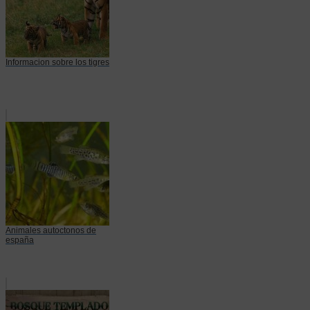
Informacion sobre los tigres
Animales autoctonos de
españa