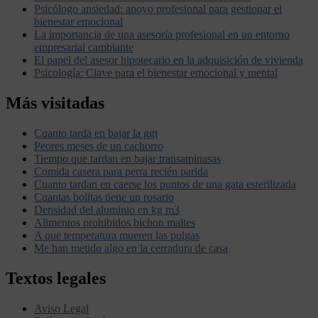
Psicólogo ansiedad: apoyo profesional para gestionar el
bienestar emocional
La importancia de una asesoría profesional en un entorno
empresarial cambiante
El papel del asesor hipotecario en la adquisición de vivienda
Psicología: Clave para el bienestar emocional y mental
Más visitadas
Cuanto tarda en bajar la ggt
Peores meses de un cachorro
Tiempo que tardan en bajar transaminasas
Comida casera para perra recién parida
Cuanto tardan en caerse los puntos de una gata esterilizada
Cuantas bolitas tiene un rosario
Densidad del aluminio en kg m3
Alimentos prohibidos bichon maltes
A que temperatura mueren las pulgas
Me han metido algo en la cerradura de casa
Textos legales
Aviso Legal