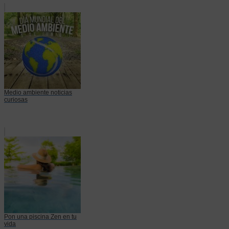
Medio ambiente noticias
curiosas
Pon una piscina Zen en tu
vida