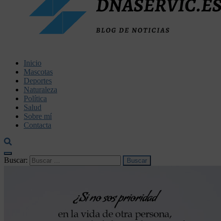
dnaservic.es
Inicio
Mascotas
Deportes
Naturaleza
Política
Salud
Sobre mí
Contacta
Buscar: