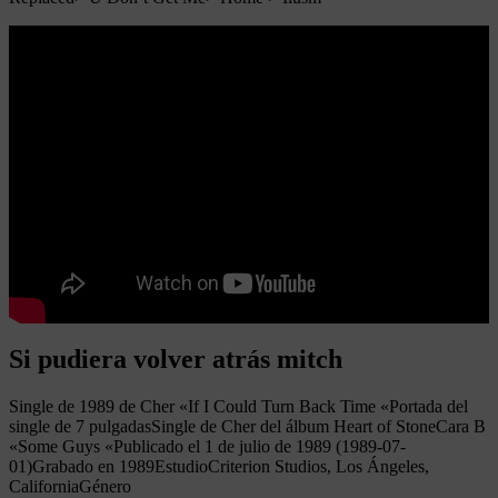
Si pudiera volver atrás mitch
Single de 1989 de Cher «If I Could Turn Back Time «Portada del
single de 7 pulgadasSingle de Cher del álbum Heart of StoneCara B
«Some Guys «Publicado el 1 de julio de 1989 (1989-07-
01)Grabado en 1989EstudioCriterion Studios, Los Ángeles,
CaliforniaGénero