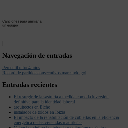
Canciones para animar a
un equipo
Navegación de entradas
Percentil niño 4 años
Record de partidos consecutivos marcando gol
Entradas recientes
El resurgir de la sastrería a medida como la inversión
definitiva para la identidad laboral
arquitectos en Elche
instalador de toldos en Ibizia
El impacto de la rehabilitación de cubiertas en la eficiencia
energética de las viviendas madrileñas
Valencia redefine la vivienda mediterránea: más luz,