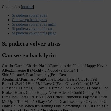
Contenidos
[
ocultar
]
Si pudiera volver atrás
Can we go back lyrics
Si pudiera volver atrás mitch
Si pudiera volver a liberar
Si pudiera volver atrás juego
Si pudiera volver atrás
Can we go back lyrics
Gnash( Garrett Charles Nash )Canciones del álbum1.Happy Never
After2.Imagine If (Modify)3.Nobody’s Home4.T –
Shirt5.Insane6.Dear Insecurity(Feat. Ben
Abraham)7.Pajamas8.Wait9.The Broken Hearts Club10.Feel
Better11.Be12.I Hate U, I Love U(Feat. Olivia O’brien)13.P.S.
> Insane> I Hate U, I Love U> I’m So Sad> Nobody’s Home> The
Broken Hearts Club> Happy Never After> I Could Change Ur
Life> Be> Left Out> P.S.> Feel Better> Rumours> Pajamas> Fuck
Me Up > Tell Me It’s Okay> Wait> Dear Insecurity> Oxytocin> U
Only Call Me When It’s Raining Out> Something> U Just Can’t Be
Replaced> U Don’t Get Me> Home > Ilusm