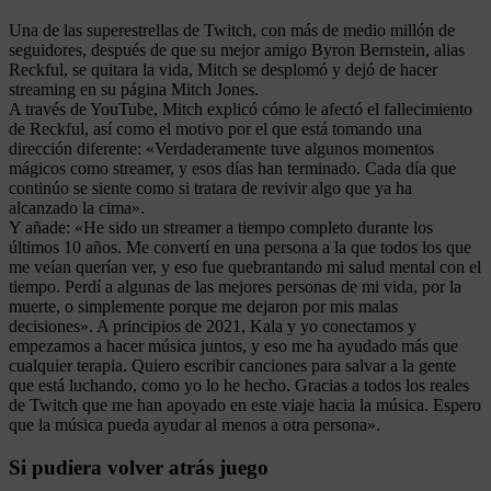
Una de las superestrellas de Twitch, con más de medio millón de
seguidores, después de que su mejor amigo Byron Bernstein, alias
Reckful, se quitara la vida, Mitch se desplomó y dejó de hacer
streaming en su página Mitch Jones.
A través de YouTube, Mitch explicó cómo le afectó el fallecimiento
de Reckful, así como el motivo por el que está tomando una
dirección diferente: «Verdaderamente tuve algunos momentos
mágicos como streamer, y esos días han terminado. Cada día que
continúo se siente como si tratara de revivir algo que ya ha
alcanzado la cima».
Y añade: «He sido un streamer a tiempo completo durante los
últimos 10 años. Me convertí en una persona a la que todos los que
me veían querían ver, y eso fue quebrantando mi salud mental con el
tiempo. Perdí a algunas de las mejores personas de mi vida, por la
muerte, o simplemente porque me dejaron por mis malas
decisiones». A principios de 2021, Kala y yo conectamos y
empezamos a hacer música juntos, y eso me ha ayudado más que
cualquier terapia. Quiero escribir canciones para salvar a la gente
que está luchando, como yo lo he hecho. Gracias a todos los reales
de Twitch que me han apoyado en este viaje hacia la música. Espero
que la música pueda ayudar al menos a otra persona».
Si pudiera volver atrás juego