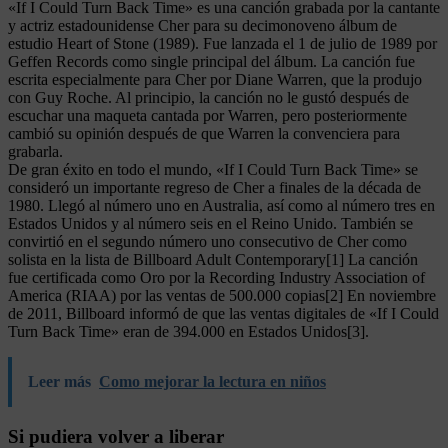
«If I Could Turn Back Time» es una canción grabada por la cantante
y actriz estadounidense Cher para su decimonoveno álbum de
estudio Heart of Stone (1989). Fue lanzada el 1 de julio de 1989 por
Geffen Records como single principal del álbum. La canción fue
escrita especialmente para Cher por Diane Warren, que la produjo
con Guy Roche. Al principio, la canción no le gustó después de
escuchar una maqueta cantada por Warren, pero posteriormente
cambió su opinión después de que Warren la convenciera para
grabarla.
De gran éxito en todo el mundo, «If I Could Turn Back Time» se
consideró un importante regreso de Cher a finales de la década de
1980. Llegó al número uno en Australia, así como al número tres en
Estados Unidos y al número seis en el Reino Unido. También se
convirtió en el segundo número uno consecutivo de Cher como
solista en la lista de Billboard Adult Contemporary[1] La canción
fue certificada como Oro por la Recording Industry Association of
America (RIAA) por las ventas de 500.000 copias[2] En noviembre
de 2011, Billboard informó de que las ventas digitales de «If I Could
Turn Back Time» eran de 394.000 en Estados Unidos[3].
Leer más
Como mejorar la lectura en niños
Si pudiera volver a liberar