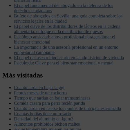
bienestar físico
El papel fundamental del abogado en la defensa de los
derechos ciudadanos
Bufete de abogados en Sevilla: una guía completa sobre los
servicios legales en la ciudad
El papel clave de los distribuidores de lácteos en la cadena
alimentaria: enfoque en la distribución de quesos
Psicólogo ansiedad: apoyo profesional para gestionar el
bienestar emocional
La importancia de una asesoría profesional en un entorno
empresarial cambiante
El papel del asesor hipotecario en la adquisición de vivienda
Psicología: Clave para el bienestar emocional y mental
Más visitadas
Cuanto tarda en bajar la ggt
Peores meses de un cachorro
Tiempo que tardan en bajar transaminasas
Comida casera para perra recién parida
Cuanto tardan en caerse los puntos de una gata esterilizada
Cuantas bolitas tiene un rosario
Densidad del aluminio en kg m3
Alimentos prohibidos bichon maltes
A que temperatura mueren las pulgas