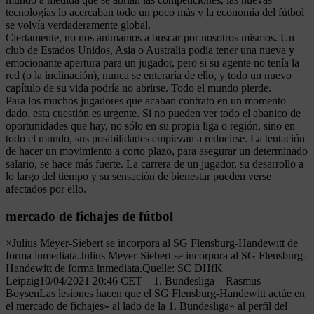
tecnologías lo acercaban todo un poco más y la economía del fútbol
se volvía verdaderamente global.
Ciertamente, no nos animamos a buscar por nosotros mismos. Un
club de Estados Unidos, Asia o Australia podía tener una nueva y
emocionante apertura para un jugador, pero si su agente no tenía la
red (o la inclinación), nunca se enteraría de ello, y todo un nuevo
capítulo de su vida podría no abrirse. Todo el mundo pierde.
Para los muchos jugadores que acaban contrato en un momento
dado, esta cuestión es urgente. Si no pueden ver todo el abanico de
oportunidades que hay, no sólo en su propia liga o región, sino en
todo el mundo, sus posibilidades empiezan a reducirse. La tentación
de hacer un movimiento a corto plazo, para asegurar un determinado
salario, se hace más fuerte. La carrera de un jugador, su desarrollo a
lo largo del tiempo y su sensación de bienestar pueden verse
afectados por ello.
mercado de fichajes de fútbol
×Julius Meyer-Siebert se incorpora al SG Flensburg-Handewitt de
forma inmediata.Julius Meyer-Siebert se incorpora al SG Flensburg-
Handewitt de forma inmediata.Quelle: SC DHfK
Leipzig10/04/2021 20:46 CET – 1. Bundesliga – Rasmus
BoysenLas lesiones hacen que el SG Flensburg-Handewitt actúe en
el mercado de fichajes» al lado de la 1. Bundesliga» al perfil del