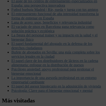
El auge de los centros de entrenamiento especializados en
España: una perspectiva innovadora
Futbol burbuja Madrid | Ríe, rueda y juega con tus amigos
El entrenamiento funcional de alta intensidad transforma la
forma de entrenar en España
Lana de acero: usos, beneficios y relevancia industrial
El vaciado de pisos en Barcelona gana relevancia como
solución práctica y ecológica
La figura del personal trainer y su impacto en la salud y el
bienestar físico
El papel fundamental del abogado en la defensa de los
derechos ciudadanos
Bufete de abogados en Sevilla: una guía completa sobre los
servicios legales en la ciudad
El papel clave de los distribuidores de lácteos en la cadena
alimentaria: enfoque en la distribución de quesos
Psicólogo ansiedad: apoyo profesional para gestionar el
bienestar emocional
La importancia de una asesoría profesional en un entorno
empresarial cambiante
El papel del asesor hipotecario en la adquisición de vivienda
Psicología: Clave para el bienestar emocional y mental
Más visitadas