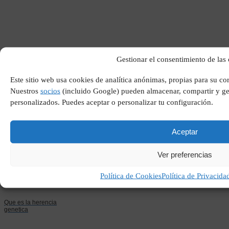
Gestionar el consentimiento de las
Fernando alonso real
Este sitio web usa cookies de analítica anónimas, propias para su co
madrid
Nuestros
socios
(incluido Google) pueden almacenar, compartir y ges
personalizados. Puedes aceptar o personalizar tu configuración.
Aceptar
Ver preferencias
Política de Cookies
Política de Privacida
Que es la herencia
genetica