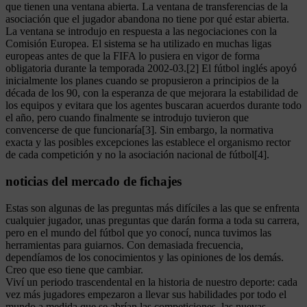
que tienen una ventana abierta. La ventana de transferencias de la
asociación que el jugador abandona no tiene por qué estar abierta.
La ventana se introdujo en respuesta a las negociaciones con la
Comisión Europea. El sistema se ha utilizado en muchas ligas
europeas antes de que la FIFA lo pusiera en vigor de forma
obligatoria durante la temporada 2002-03.[2] El fútbol inglés apoyó
inicialmente los planes cuando se propusieron a principios de la
década de los 90, con la esperanza de que mejorara la estabilidad de
los equipos y evitara que los agentes buscaran acuerdos durante todo
el año, pero cuando finalmente se introdujo tuvieron que
convencerse de que funcionaría[3]. Sin embargo, la normativa
exacta y las posibles excepciones las establece el organismo rector
de cada competición y no la asociación nacional de fútbol[4].
noticias del mercado de fichajes
Estas son algunas de las preguntas más difíciles a las que se enfrenta
cualquier jugador, unas preguntas que darán forma a toda su carrera,
pero en el mundo del fútbol que yo conocí, nunca tuvimos las
herramientas para guiarnos. Con demasiada frecuencia,
dependíamos de los conocimientos y las opiniones de los demás.
Creo que eso tiene que cambiar.
Viví un periodo trascendental en la historia de nuestro deporte: cada
vez más jugadores empezaron a llevar sus habilidades por todo el
mundo a medida que se abrían las competiciones, las nuevas