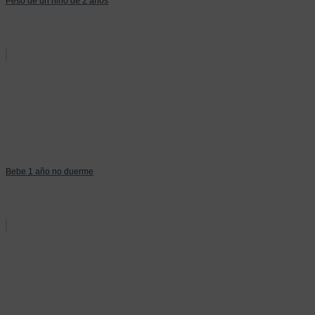
Peso de un niño de 2 años
Bebe 1 año no duerme