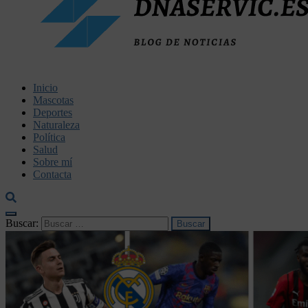
dnaservic.es
Inicio
Mascotas
Deportes
Naturaleza
Política
Salud
Sobre mí
Contacta
Buscar: