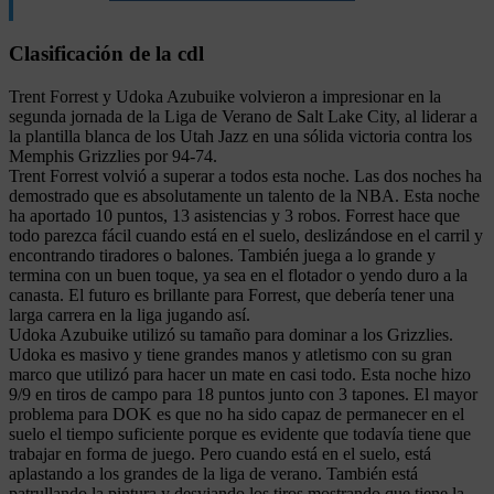
Clasificación de la cdl
Trent Forrest y Udoka Azubuike volvieron a impresionar en la
segunda jornada de la Liga de Verano de Salt Lake City, al liderar a
la plantilla blanca de los Utah Jazz en una sólida victoria contra los
Memphis Grizzlies por 94-74.
Trent Forrest volvió a superar a todos esta noche. Las dos noches ha
demostrado que es absolutamente un talento de la NBA. Esta noche
ha aportado 10 puntos, 13 asistencias y 3 robos. Forrest hace que
todo parezca fácil cuando está en el suelo, deslizándose en el carril y
encontrando tiradores o balones. También juega a lo grande y
termina con un buen toque, ya sea en el flotador o yendo duro a la
canasta. El futuro es brillante para Forrest, que debería tener una
larga carrera en la liga jugando así.
Udoka Azubuike utilizó su tamaño para dominar a los Grizzlies.
Udoka es masivo y tiene grandes manos y atletismo con su gran
marco que utilizó para hacer un mate en casi todo. Esta noche hizo
9/9 en tiros de campo para 18 puntos junto con 3 tapones. El mayor
problema para DOK es que no ha sido capaz de permanecer en el
suelo el tiempo suficiente porque es evidente que todavía tiene que
trabajar en forma de juego. Pero cuando está en el suelo, está
aplastando a los grandes de la liga de verano. También está
patrullando la pintura y desviando los tiros mostrando que tiene la