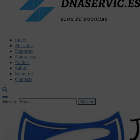
dnaservic.es
Inicio
Mascotas
Deportes
Naturaleza
Política
Salud
Sobre mí
Contacta
Buscar: