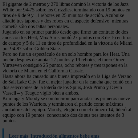
El gigante de 2 metros y 270 libras dominó la victoria de los Jazz
White por 94-75 sobre los Grizzlies, terminando con 19 puntos en
tiros de 9 de 9 y 11 rebotes en 25 minutos de acción. Azubuike
añadió tres tapones y dos robos en el aspecto defensivo, mientras
cometía sólo dos faltas personales.
Jugando en su primer partido desde que firmó un contrato de dos
años con los Heat, Max Strus anotó 27 puntos con 8 de 16 en tiros
de campo y 5 de 11 en tiros de profundidad en la victoria de Miami
por 94-87 sobre Golden State.
Pero no fue un espectáculo de un solo hombre para los Heat. Una
noche después de anotar 27 puntos y 19 rebotes, el turco Omer
Yurtseven consiguió 25 puntos, ocho rebotes y tres tapones en la
victoria de Miami en el California Classic.
Hasta ahora ha causado una buena impresión en la Liga de Verano
de Salt Lake City; fue el mejor jugador en la cancha que contó con
dos selecciones de la lotería de los Spurs, Josh Primo y Devin
Vassell – y Teague vigiló bien a ambos.
Kuminga y Moody se combinaron para anotar los primeros nueve
puntos de los Warriors, y terminaron el partido como máximos
anotadores del equipo. Moody, elegido con el número 14, lideró al
equipo con 19 puntos, conectando dos de sus tres intentos de 3
puntos.
Leer más
Introducción alimentos bebe oms