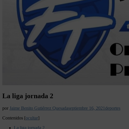
La liga jornada 2
por
Jaime Benito Gutiérrez Quesada
septiembre 16, 2021
deportes
Contenidos
[
ocultar
]
La liga jornada 2