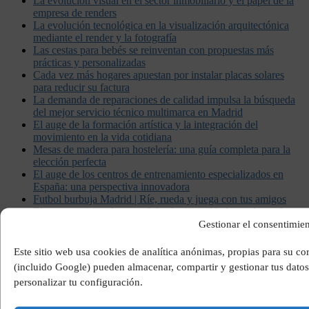
La evolución visual en el sector inmobiliario y el papel de la
empresa de renders
La evolución tecnológica en la visualización arquitectónica
mediante el render y la fotografía
Las cestas para bebés se reinventan con propuestas más
prácticas y personalizadas
Cada vez más hogares apuestan por instalar placas solares
para reducir su factura
La demanda de reparaciones de calidad impulsa la búsqueda
del mejor servicio técnico multimarca en Madrid
El auge de la formación artística y la integración del
movimiento en la vida cotidiana
Mesas de madera para hostelería: una guía completa para la
elección perfecta
El auge de los centros de entrenamiento especializados en
España: una perspectiva innovadora
Futbol burbuja Madrid | Ríe, rueda y juega con tus amigos
El entrenamiento funcional de alta intensidad transforma la
forma de entrenar en España
Gestionar el consentimien
Lana de acero: usos, beneficios y relevancia industrial
El vaciado de pisos en Barcelona gana relevancia como
Este sitio web usa cookies de analítica anónimas, propias para su c
solución práctica y ecológica
(incluido Google) pueden almacenar, compartir y gestionar tus datos
La figura del personal trainer y su impacto en la salud y el
personalizar tu configuración.
bienestar físico
El papel fundamental del abogado en la defensa de los