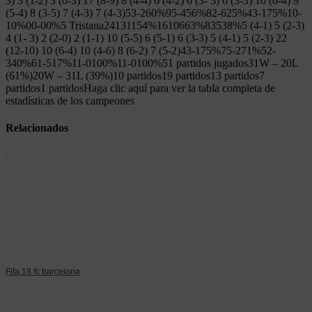
3) 3 (1-2) 3 (0-3) 17 (8-9) 8 (4-4) 6 (4-2) 6 (3- 3) 6 (3-3) 10 (6-4) 9
(5-4) 8 (3-5) 7 (4-3) 7 (4-3)53-260%95-456%82-625%43-175%10-
10%00-00%5 Tristana24131154%1610663%83538%5 (4-1) 5 (2-3)
4 (1- 3) 2 (2-0) 2 (1-1) 10 (5-5) 6 (5-1) 6 (3-3) 5 (4-1) 5 (2-3) 22
(12-10) 10 (6-4) 10 (4-6) 8 (6-2) 7 (5-2)43-175%75-271%52-
340%61-517%11-0100%11-0100%51 partidos jugados31W – 20L
(61%)20W – 31L (39%)10 partidos19 partidos13 partidos7
partidos1 partidosHaga clic aquí para ver la tabla completa de
estadísticas de los campeones
Relacionados
Fifa 18 fc barcelona