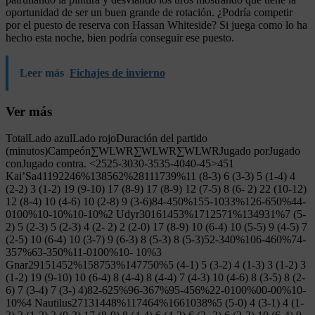
oportunidad de ser un buen grande de rotación. ¿Podría competir
por el puesto de reserva con Hassan Whiteside? Si juega como lo ha
hecho esta noche, bien podría conseguir ese puesto.
Leer más
Fichajes de invierno
Ver más
TotalLado azulLado rojoDuración del partido
(minutos)Campeón∑WLWR∑WLWR∑WLWRJugado porJugado
conJugado contra. <2525-3030-3535-4040-45>451
Kai’Sa41192246%138562%28111739%11 (8-3) 6 (3-3) 5 (1-4) 4
(2-2) 3 (1-2) 19 (9-10) 17 (8-9) 17 (8-9) 12 (7-5) 8 (6- 2) 22 (10-12)
12 (8-4) 10 (4-6) 10 (2-8) 9 (3-6)84-450%155-1033%126-650%44-
0100%10-10%10-10%2 Udyr30161453%1712571%134931%7 (5-
2) 5 (2-3) 5 (2-3) 4 (2- 2) 2 (2-0) 17 (8-9) 10 (6-4) 10 (5-5) 9 (4-5) 7
(2-5) 10 (6-4) 10 (3-7) 9 (6-3) 8 (5-3) 8 (5-3)52-340%106-460%74-
357%63-350%11-0100%10- 10%3
Gnar29151452%158753%147750%5 (4-1) 5 (3-2) 4 (1-3) 3 (1-2) 3
(1-2) 19 (9-10) 10 (6-4) 8 (4-4) 8 (4-4) 7 (4-3) 10 (4-6) 8 (3-5) 8 (2-
6) 7 (3-4) 7 (3-) 4)82-625%96-367%95-456%22-0100%00-00%10-
10%4 Nautilus27131448%117464%1661038%5 (5-0) 4 (3-1) 4 (1-