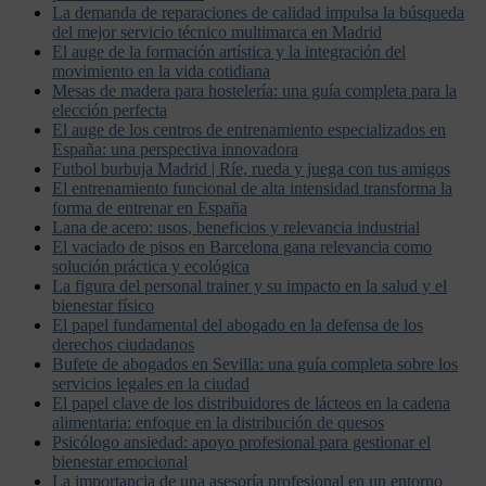
La demanda de reparaciones de calidad impulsa la búsqueda
del mejor servicio técnico multimarca en Madrid
El auge de la formación artística y la integración del
movimiento en la vida cotidiana
Mesas de madera para hostelería: una guía completa para la
elección perfecta
El auge de los centros de entrenamiento especializados en
España: una perspectiva innovadora
Futbol burbuja Madrid | Ríe, rueda y juega con tus amigos
El entrenamiento funcional de alta intensidad transforma la
forma de entrenar en España
Lana de acero: usos, beneficios y relevancia industrial
El vaciado de pisos en Barcelona gana relevancia como
solución práctica y ecológica
La figura del personal trainer y su impacto en la salud y el
bienestar físico
El papel fundamental del abogado en la defensa de los
derechos ciudadanos
Bufete de abogados en Sevilla: una guía completa sobre los
servicios legales en la ciudad
El papel clave de los distribuidores de lácteos en la cadena
alimentaria: enfoque en la distribución de quesos
Psicólogo ansiedad: apoyo profesional para gestionar el
bienestar emocional
La importancia de una asesoría profesional en un entorno