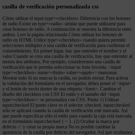
casilla de verificación personalizada css
Cómo utilizar el input type=»checkbox» Diferencia con los botones
de radio Existe un type=»radio» similar que puede utilizarse para
crear botones de radio. A continuación se muestra la diferencia entre
ambos. Leer la página relacionada Cómo utilizar los botones de
radio en HTML Utilice type=»checkbox» cuando quiera permitir
selecciones múltiples o una casilla de verificación para confirmar el
consentimiento. En primer lugar, hay que entender el nombre y el
valor Cuando se crea una casilla de verificación, hay que entender al
menos dos atributos. Por ejemplo, consideremos una casilla de
verificación que le permita seleccionar su fruta favorita. <input
type=»checkbox» name=»fruits» value=»apple»> manzanas
Mostrar todo Si no marcas la casilla, no podrás enviar. Para activar
la validación del formulario en el navegador, debes poner el <input>
y el botón de envío dentro de una etiqueta <form>. Cambiar el
diseño del checkbox con CSS El estilo y el tamaño del <input
type=»checkbox»> se personaliza con CSS. Punto 1) Utilizar
input:checked El punto clave es el selector :checked. input:checked
sólo se aplicará cuando la casilla de verificación esté marcada. Así
que puede especificar sólo el estilo para cuando la caja está marcada,
en el formulario input:checked { ~ }. (2) Ocultar la marca por
defecto ✅ y crear su propia marca No es posible cambiar la
apariencia de la casilla por defecto del navegador. Así que ocultamos