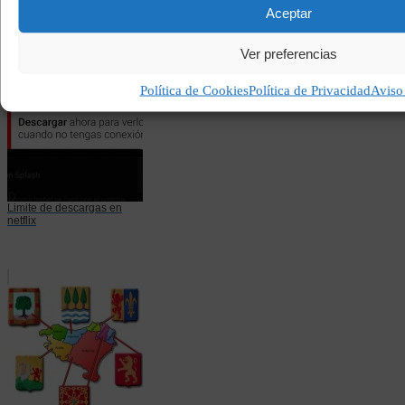
fisicamente
Aceptar
Ver preferencias
Política de Cookies
Política de Privacidad
Aviso
Limite de descargas en
netflix