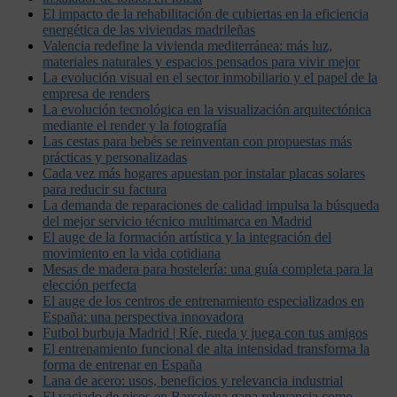
El impacto de la rehabilitación de cubiertas en la eficiencia
energética de las viviendas madrileñas
Valencia redefine la vivienda mediterránea: más luz,
materiales naturales y espacios pensados para vivir mejor
La evolución visual en el sector inmobiliario y el papel de la
empresa de renders
La evolución tecnológica en la visualización arquitectónica
mediante el render y la fotografía
Las cestas para bebés se reinventan con propuestas más
prácticas y personalizadas
Cada vez más hogares apuestan por instalar placas solares
para reducir su factura
La demanda de reparaciones de calidad impulsa la búsqueda
del mejor servicio técnico multimarca en Madrid
El auge de la formación artística y la integración del
movimiento en la vida cotidiana
Mesas de madera para hostelería: una guía completa para la
elección perfecta
El auge de los centros de entrenamiento especializados en
España: una perspectiva innovadora
Futbol burbuja Madrid | Ríe, rueda y juega con tus amigos
El entrenamiento funcional de alta intensidad transforma la
forma de entrenar en España
Lana de acero: usos, beneficios y relevancia industrial
El vaciado de pisos en Barcelona gana relevancia como