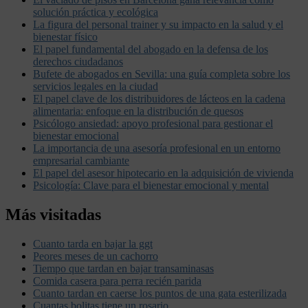
solución práctica y ecológica
La figura del personal trainer y su impacto en la salud y el
bienestar físico
El papel fundamental del abogado en la defensa de los
derechos ciudadanos
Bufete de abogados en Sevilla: una guía completa sobre los
servicios legales en la ciudad
El papel clave de los distribuidores de lácteos en la cadena
alimentaria: enfoque en la distribución de quesos
Psicólogo ansiedad: apoyo profesional para gestionar el
bienestar emocional
La importancia de una asesoría profesional en un entorno
empresarial cambiante
El papel del asesor hipotecario en la adquisición de vivienda
Psicología: Clave para el bienestar emocional y mental
Más visitadas
Cuanto tarda en bajar la ggt
Peores meses de un cachorro
Tiempo que tardan en bajar transaminasas
Comida casera para perra recién parida
Cuanto tardan en caerse los puntos de una gata esterilizada
Cuantas bolitas tiene un rosario