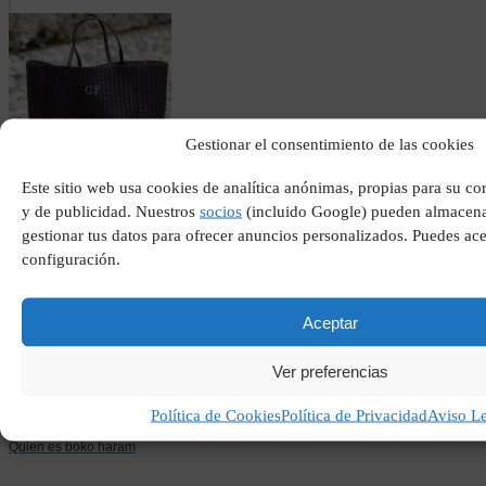
Gestionar el consentimiento de las cookies
Mis bolsos de firma
Este sitio web usa cookies de analítica anónimas, propias para su c
y de publicidad. Nuestros
socios
(incluido Google) pueden almacena
gestionar tus datos para ofrecer anuncios personalizados. Puedes ace
configuración.
Aceptar
Ver preferencias
Política de Cookies
Política de Privacidad
Aviso L
Quien es boko haram