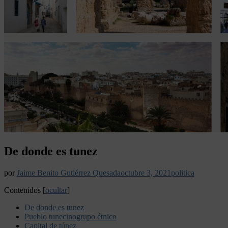
De donde es tunez
por
Jaime Benito Gutiérrez Quesada
octubre 3, 2021
politica
Contenidos
[
ocultar
]
De donde es tunez
Pueblo tunecinogrupo étnico
Capital de túnez