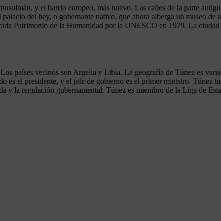
y musulmán, y el barrio europeo, más nuevo. Las calles de la parte ant
palacio del bey, o gobernante nativo, que ahora alberga un museo de ar
larada Patrimonio de la Humanidad por la UNESCO en 1979. La ciudad e
 Los países vecinos son Argelia y Libia. La geografía de Túnez es varia
ado es el presidente, y el jefe de gobierno es el primer ministro. Túnez
ada y la regulación gubernamental. Túnez es miembro de la Liga de Est