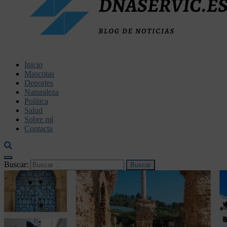
dnaservic.es
Inicio
Mascotas
Deportes
Naturaleza
Política
Salud
Sobre mí
Contacta
Buscar: