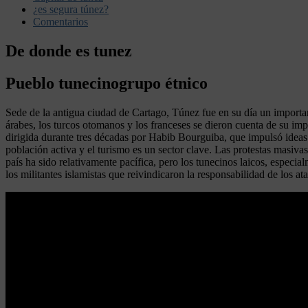
¿es segura túnez?
Comentarios
De donde es tunez
Pueblo tunecinogrupo étnico
Sede de la antigua ciudad de Cartago, Túnez fue en su día un important
árabes, los turcos otomanos y los franceses se dieron cuenta de su imp
dirigida durante tres décadas por Habib Bourguiba, que impulsó ideas 
población activa y el turismo es un sector clave. Las protestas masiva
país ha sido relativamente pacífica, pero los tunecinos laicos, especia
los militantes islamistas que reivindicaron la responsabilidad de los