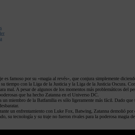
s
ler
za
e es famoso por su «magia al revés», que conjura simplemente diciend
u tiempo con la Liga de la Justicia y la Liga de la Justicia Oscura. C
para mal. A pesar de algunos de los momentos más problemáticos del pe
ás poderosas que ha hecho Zatanna en el Universo DC.
 un miembro de la Batfamilia es sólo ligeramente más fácil. Dado que 
esbaratar.
Durante un enfrentamiento con Luke Fox, Batwing, Zatanna demolió por
do, su tecnología y su traje no fueron rivales para la poderosa magia de