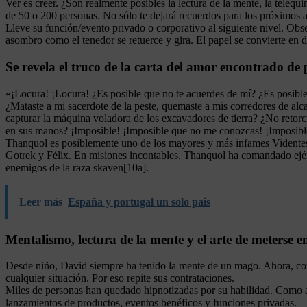
Ver es creer. ¿Son realmente posibles la lectura de la mente, la teleq
de 50 o 200 personas. No sólo te dejará recuerdos para los próximos añ
Lleve su función/evento privado o corporativo al siguiente nivel. Obse
asombro como el tenedor se retuerce y gira. El papel se convierte en 
Se revela el truco de la carta del amor encontrado de 
«¡Locura! ¡Locura! ¿Es posible que no te acuerdes de mí? ¿Es posibl
¿Mataste a mi sacerdote de la peste, quemaste a mis corredores de alca
capturar la máquina voladora de los excavadores de tierra? ¿No retorc
en sus manos? ¡Imposible! ¡Imposible que no me conozcas! ¡Imposible
Thanquol es posiblemente uno de los mayores y más infames Videntes
Gotrek y Félix. En misiones incontables, Thanquol ha comandado ejérci
enemigos de la raza skaven[10a].
Leer más
España y portugal un solo pais
Mentalismo, lectura de la mente y el arte de meterse e
Desde niño, David siempre ha tenido la mente de un mago. Ahora, co
cualquier situación. Por eso repite sus contrataciones.
Miles de personas han quedado hipnotizadas por su habilidad. Como a
lanzamientos de productos, eventos benéficos y funciones privadas.