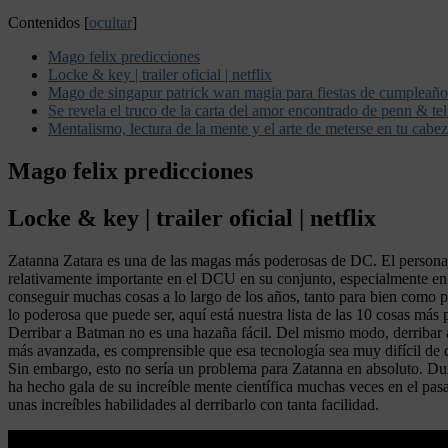
Contenidos
[
ocultar
]
Mago felix predicciones
Locke & key | trailer oficial | netflix
Mago de singapur patrick wan magia para fiestas de cumpleaño
Se revela el truco de la carta del amor encontrado de penn & tel
Mentalismo, lectura de la mente y el arte de meterse en tu cabe
Mago felix predicciones
Locke & key | trailer oficial | netflix
Zatanna Zatara es una de las magas más poderosas de DC. El personaj
relativamente importante en el DCU en su conjunto, especialmente en s
conseguir muchas cosas a lo largo de los años, tanto para bien como 
lo poderosa que puede ser, aquí está nuestra lista de las 10 cosas m
Derribar a Batman no es una hazaña fácil. Del mismo modo, derribar a
más avanzada, es comprensible que esa tecnología sea muy difícil de d
Sin embargo, esto no sería un problema para Zatanna en absoluto. 
ha hecho gala de su increíble mente científica muchas veces en el pasa
unas increíbles habilidades al derribarlo con tanta facilidad.