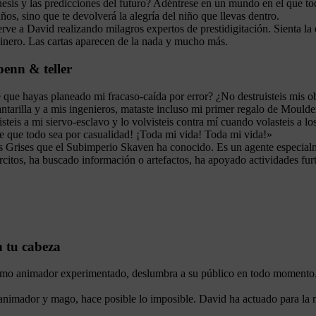
uinesis y las predicciones del futuro? Adéntrese en un mundo en el que t
os, sino que te devolverá la alegría del niño que llevas dentro.
rve a David realizando milagros expertos de prestidigitación. Sienta la 
dinero. Las cartas aparecen de la nada y mucho más.
penn & teller
e que hayas planeado mi fracaso-caída por error? ¿No destruisteis mis 
ntarilla y a mis ingenieros, mataste incluso mi primer regalo de Moulde
isteis a mi siervo-esclavo y lo volvisteis contra mí cuando volasteis a
 que todo sea por casualidad! ¡Toda mi vida! Toda mi vida!»
 Grises que el Subimperio Skaven ha conocido. Es un agente especialme
tos, ha buscado información o artefactos, ha apoyado actividades furti
n tu cabeza
mo animador experimentado, deslumbra a su público en todo momento. 
nimador y mago, hace posible lo imposible. David ha actuado para la 