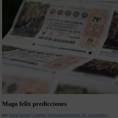
Mago felix predicciones
por
Jaime Benito Gutiérrez Quesada
septiembre 18, 2021
politica