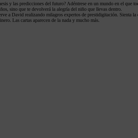
uinesis y las predicciones del futuro? Adéntrese en un mundo en el que t
os, sino que te devolverá la alegría del niño que llevas dentro.
rve a David realizando milagros expertos de prestidigitación. Sienta la 
dinero. Las cartas aparecen de la nada y mucho más.