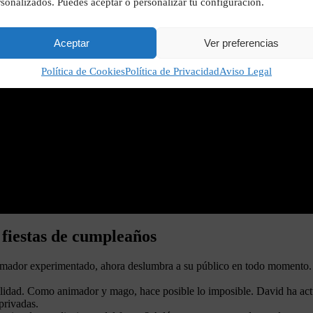
sonalizados. Puedes aceptar o personalizar tu configuración.
Aceptar
Ver preferencias
Política de Cookies
Política de Privacidad
Aviso Legal
fiestas de cumpleaños
ador experimentado, ahora deslumbra a su público en todo momento. S
ilidad. Como animador y mago, hace posible lo imposible. David ha actu
privadas.