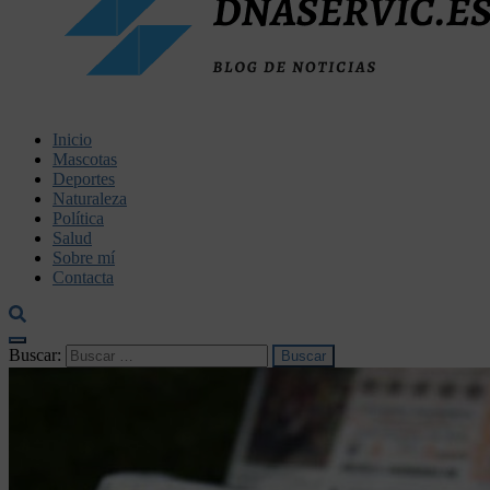
dnaservic.es
Inicio
Mascotas
Deportes
Naturaleza
Política
Salud
Sobre mí
Contacta
Buscar: