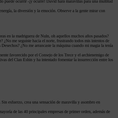
odo puede ocurrir -¡y ocurre! David hará maravillas para una multitud
energía, la diversión y la emoción. Observe a la gente mirar con
obras en la madriguera de Nuln, oh aquellos muchos años pasados?
r? ¿No me seguiste hacia el norte, frustrando todos mis intentos de
 los Desechos? ¿No me arrancaste la máquina cuando mi magia la tenía
nte favorecido por el Consejo de los Trece y el archienemigo de
vas del Clan Eshin y ha intentado fomentar la insurrección entre los
Sin esfuerzo, crea una sensación de maravilla y asombro en
mayoría de las 40 principales empresas de primer orden, además de