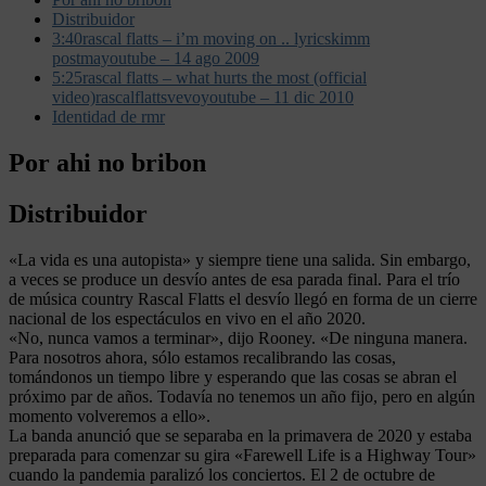
Distribuidor
3:40rascal flatts – i’m moving on .. lyricskimm
postmayoutube – 14 ago 2009
5:25rascal flatts – what hurts the most (official
video)rascalflattsvevoyoutube – 11 dic 2010
Identidad de rmr
Por ahi no bribon
Distribuidor
«La vida es una autopista» y siempre tiene una salida. Sin embargo,
a veces se produce un desvío antes de esa parada final. Para el trío
de música country Rascal Flatts el desvío llegó en forma de un cierre
nacional de los espectáculos en vivo en el año 2020.
«No, nunca vamos a terminar», dijo Rooney. «De ninguna manera.
Para nosotros ahora, sólo estamos recalibrando las cosas,
tomándonos un tiempo libre y esperando que las cosas se abran el
próximo par de años. Todavía no tenemos un año fijo, pero en algún
momento volveremos a ello».
La banda anunció que se separaba en la primavera de 2020 y estaba
preparada para comenzar su gira «Farewell Life is a Highway Tour»
cuando la pandemia paralizó los conciertos. El 2 de octubre de