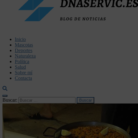
dnaservic.es
Inicio
Mascotas
Deportes
Naturaleza
Política
Salud
Sobre mí
Contacta
Buscar: