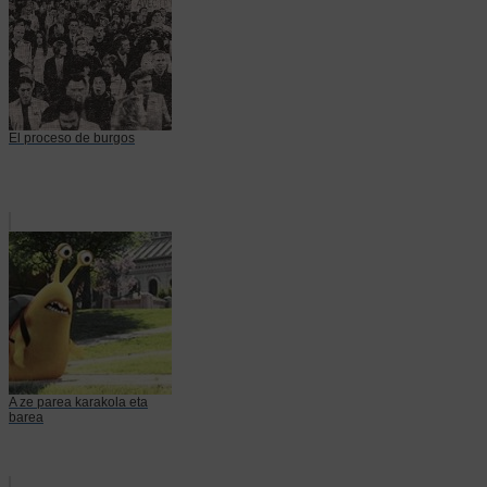
El proceso de burgos
A ze parea karakola eta
barea