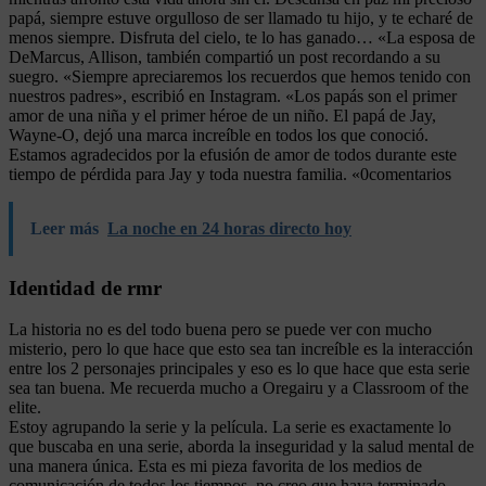
papá, siempre estuve orgulloso de ser llamado tu hijo, y te echaré de
menos siempre. Disfruta del cielo, te lo has ganado… «La esposa de
DeMarcus, Allison, también compartió un post recordando a su
suegro. «Siempre apreciaremos los recuerdos que hemos tenido con
nuestros padres», escribió en Instagram. «Los papás son el primer
amor de una niña y el primer héroe de un niño. El papá de Jay,
Wayne-O, dejó una marca increíble en todos los que conoció.
Estamos agradecidos por la efusión de amor de todos durante este
tiempo de pérdida para Jay y toda nuestra familia. «0comentarios
Leer más
La noche en 24 horas directo hoy
Identidad de rmr
La historia no es del todo buena pero se puede ver con mucho
misterio, pero lo que hace que esto sea tan increíble es la interacción
entre los 2 personajes principales y eso es lo que hace que esta serie
sea tan buena. Me recuerda mucho a Oregairu y a Classroom of the
elite.
Estoy agrupando la serie y la película. La serie es exactamente lo
que buscaba en una serie, aborda la inseguridad y la salud mental de
una manera única. Esta es mi pieza favorita de los medios de
comunicación de todos los tiempos, no creo que haya terminado