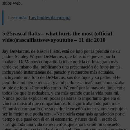
sitios web.
Leer más
Los limites de europa
5:25rascal flatts – what hurts the most (official
video)rascalflattsvevoyoutube – 11 dic 2010
Jay DeMarcus, de Rascal Flatts, está de luto por la pérdida de su
padre, Stanley Wayne DeMarcus, que falleció el jueves por la
mañana. DeMarcus compartió la triste noticia en Instagram más
tarde ese mismo día, publicando una presentación de fotos juntas,
incluyendo instantáneas del pasado y recuerdos más actuales,
incluyendo una foto de DeMarcus, sus dos hijos y su padre. «He
perdido a mi héroe musical y a mi padre esta mañana», comenzaba
su pie de foto. «Conocido como ‘Wayno’ por la mayoría, impactó a
todos los que le rodeaban, y era más grande que la vida para mí.
Nunca podría explicar en pocas palabras lo importante que era el
vínculo musical que compartíamos: lo significaba todo para mí.»
El músico compartió que su padre le enseñó a tocar y «me empujó a
ser lo mejor que podía ser». «No podría estar más agradecido por el
tiempo que pasé con él en el escenario, y fuera de él», escribió.
«Tengo toda una vida de recuerdos que ahora serán mi consuelo,
mientras afronto esta vida ahora sin él. Descansa en paz mi precioso