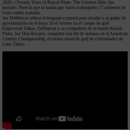
2020, «Twenty Years of Rascal Flatts: The Greatest Hits» fue
lanzado. Parecía que la banda que había conseguido 17 números de
éxito estaba acabada.
Jay DeMarcus utiliza el lenguaje corporal para ayudar a su golpe de
aproximación en el hoyo 10 el viernes en el campo de golf
Edgewood Tahoe. DeMarcus y su compañero de la banda Rascal
Flatts, Joe Don Rooney, compiten este fin de semana en el American
Century Championship, el torneo anual de golf de celebridades de
Lake Tahoe.