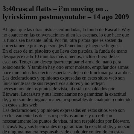
3:40rascal flatts – i’m moving on ..
lyricskimm postmayoutube – 14 ago 2009
Al igual que las otras pistolas enfundadas, la funda de Rascal’s Way
no aparece en las conversaciones ni en las escenas, lo que hace que
la funda sea bastante inútil. Por fin, otra pistola que es sostenida
correctamente por los personajes femeninos y luego se buguea…
En el caso de mi pistolero que lleva dos pistolas, la funda de mano
desaparece cada 10 minutos más o menos, incluso fuera de las
escenas. Tengo que desequipar/reequipar el arma de mano para
solucionarlo. Y también hay otro error molesto, empuñar dos armas
hace que todos los efectos especiales dejen de funcionar para ambos.
Las declaraciones y opiniones expresadas en estos sitios web son
únicamente las de sus respectivos autores y no reflejan
necesariamente los puntos de vista, ni están respaldados por
Bioware, LucasArts y sus licenciatarios no garantizan la exactitud
de, y no son de ninguna manera responsables de cualquier contenido
en estos sitios web.
Las declaraciones y opiniones expresadas en estos sitios web son
exclusivamente las de sus respectivos autores y no reflejan
necesariamente los puntos de vista, ni son respaldados por Bioware,
LucasArts, y sus licenciantes no garantizan la exactitud de, y no son
de ninguna manera responsables de cualquier contenido en estos