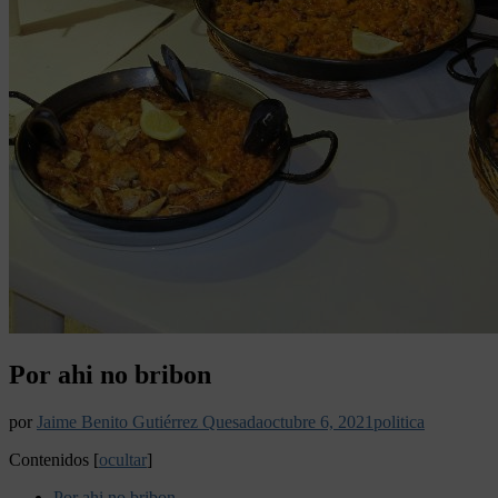
Por ahi no bribon
por
Jaime Benito Gutiérrez Quesada
octubre 6, 2021
politica
Contenidos
[
ocultar
]
Por ahi no bribon