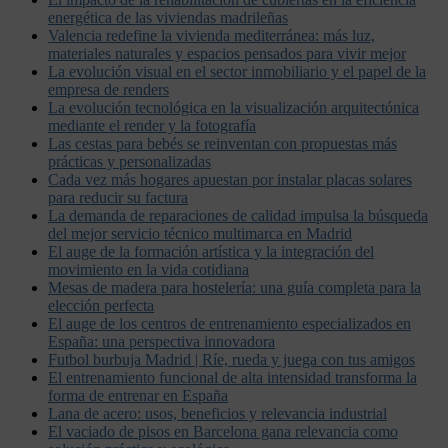
energética de las viviendas madrileñas
Valencia redefine la vivienda mediterránea: más luz,
materiales naturales y espacios pensados para vivir mejor
La evolución visual en el sector inmobiliario y el papel de la
empresa de renders
La evolución tecnológica en la visualización arquitectónica
mediante el render y la fotografía
Las cestas para bebés se reinventan con propuestas más
prácticas y personalizadas
Cada vez más hogares apuestan por instalar placas solares
para reducir su factura
La demanda de reparaciones de calidad impulsa la búsqueda
del mejor servicio técnico multimarca en Madrid
El auge de la formación artística y la integración del
movimiento en la vida cotidiana
Mesas de madera para hostelería: una guía completa para la
elección perfecta
El auge de los centros de entrenamiento especializados en
España: una perspectiva innovadora
Futbol burbuja Madrid | Ríe, rueda y juega con tus amigos
El entrenamiento funcional de alta intensidad transforma la
forma de entrenar en España
Lana de acero: usos, beneficios y relevancia industrial
El vaciado de pisos en Barcelona gana relevancia como