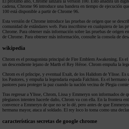
El próximo año, Chrome lanzará la versión 100. Esto añadirá un dígito
cadena, Chrome 96 introduce una bandera en tiempo de ejecución que
100 está disponible a partir de Chrome 96.
Esta versión de Chrome introduce las pruebas de origen que se describ
comunidad de estándares web. Para inscribirse en cualquiera de las pr
Chrome. Para obtener más información sobre las pruebas de origen en 
de Chrome. Para obtener más información, consulte la consola de des
wikipedia
Chrom es el protagonista principal de Fire Emblem Awakening. Es el 
un descendiente lejano de Marth el Rey Héroe. Chrom empuña la lege
Chrom es el príncipe, y eventual Exalt, de los Halidom de Ylisse. Es u
los Pastores, y empuña la legendaria espada Falchion. Es el hermano 
pastores para proteger la paz cuando la nación vecina de Plegia comie
Tras regresar a Ylisse, Chrom, Lissa y Emmeryn son informados de que
plegianos intenten hacerle daño, Chrom va con ella. En la frontera en
convence a Emmeryn de que no se lo dé, pero antes de que Emmeryn h
hermana mayor, ataca al soldado. El rey loco lo toma como una declarac
características secretas de google chrome