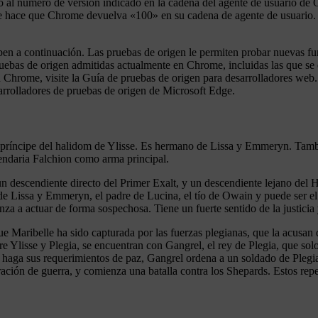
 al número de versión indicado en la cadena del agente de usuario de C
 hace que Chrome devuelva «100» en su cadena de agente de usuario. E
en a continuación. Las pruebas de origen le permiten probar nuevas funci
uebas de origen admitidas actualmente en Chrome, incluidas las que se d
Chrome, visite la Guía de pruebas de origen para desarrolladores web.
arrolladores de pruebas de origen de Microsoft Edge.
príncipe del halidom de Ylisse. Es hermano de Lissa y Emmeryn. Tambié
ndaria Falchion como arma principal.
n descendiente directo del Primer Exalt, y un descendiente lejano del H
de Lissa y Emmeryn, el padre de Lucina, el tío de Owain y puede ser el
nza a actuar de forma sospechosa. Tiene un fuerte sentido de la justici
 Maribelle ha sido capturada por las fuerzas plegianas, que la acusan 
tre Ylisse y Plegia, se encuentran con Gangrel, el rey de Plegia, que so
aga sus requerimientos de paz, Gangrel ordena a un soldado de Plegia 
ión de guerra, y comienza una batalla contra los Shepards. Estos repele