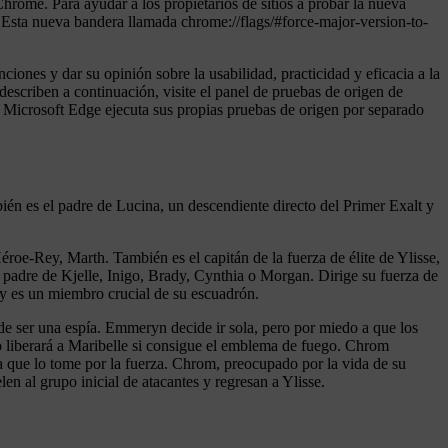
hrome. Para ayudar a los propietarios de sitios a probar la nueva
sta nueva bandera llamada chrome://flags/#force-major-version-to-
ones y dar su opinión sobre la usabilidad, practicidad y eficacia a la
escriben a continuación, visite el panel de pruebas de origen de
 Microsoft Edge ejecuta sus propias pruebas de origen por separado
n es el padre de Lucina, un descendiente directo del Primer Exalt y
éroe-Rey, Marth. También es el capitán de la fuerza de élite de Ylisse,
 padre de Kjelle, Inigo, Brady, Cynthia o Morgan. Dirige su fuerza de
a y es un miembro crucial de su escuadrón.
de ser una espía. Emmeryn decide ir sola, pero por miedo a que los
lo liberará a Maribelle si consigue el emblema de fuego. Chrom
que lo tome por la fuerza. Chrom, preocupado por la vida de su
n al grupo inicial de atacantes y regresan a Ylisse.