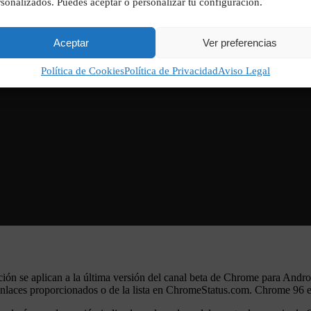
sonalizados. Puedes aceptar o personalizar tu configuración.
Aceptar
Ver preferencias
Política de Cookies
Política de Privacidad
Aviso Legal
nuación se aplican a la última versión del canal beta de Chrome para
s enlaces proporcionados o de la lista en ChromeStatus.com. Chrome 96 e