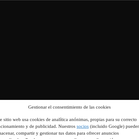
Gestionar el consentimiento de las cookies
e sitio web usa cookies de analítica anónimas, propias para su correcto
ncionamiento y de publicidad. Nuestros
socios
(incluido Google) puede
acenar, compartir y gestionar tus datos para ofrecer anuncios