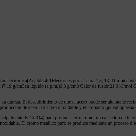
electrónica[Ar] 3d5 4s1Electrones por cáscara2, 8, 13, 1Propiedades
t.)7,19 g/cm3en líquido (a p.m.)6,3 g/cm3 Calor de fusión21,0 kJ/mol 
y su dureza. El descubrimiento de que el acero puede ser altamente resis
 producción de acero. El acero inoxidable y el cromado (galvanoplastia
incipalmente FeCr2O4) para producir ferrocromo, una aleación de hierr
noxidable. El cromo metálico puro se produce mediante un proceso difere