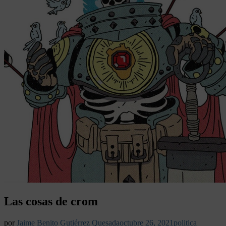
Las cosas de crom
por
Jaime Benito Gutiérrez Quesada
octubre 26, 2021
politica