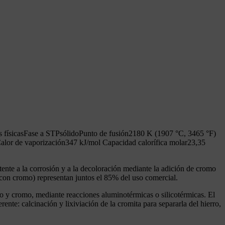
 físicasFase a STPsólidoPunto de fusión2180 K (1907 °C, 3465 °F)
Calor de vaporización347 kJ/mol Capacidad calorífica molar23,35
tente a la corrosión y a la decoloración mediante la adición de cromo
 con cromo) representan juntos el 85% del uso comercial.
o y cromo, mediante reacciones aluminotérmicas o silicotérmicas. El
nte: calcinación y lixiviación de la cromita para separarla del hierro,