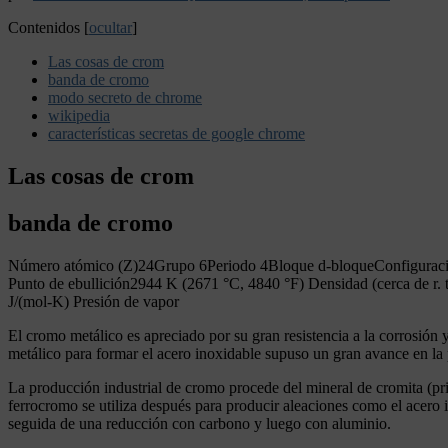
Contenidos
[
ocultar
]
Las cosas de crom
banda de cromo
modo secreto de chrome
wikipedia
características secretas de google chrome
Las cosas de crom
banda de cromo
Número atómico (Z)24Grupo 6Periodo 4Bloque d-bloqueConfiguración 
Punto de ebullición2944 K (2671 °C, 4840 °F) Densidad (cerca de r. 
J/(mol-K) Presión de vapor
El cromo metálico es apreciado por su gran resistencia a la corrosión 
metálico para formar el acero inoxidable supuso un gran avance en la
La producción industrial de cromo procede del mineral de cromita (pr
ferrocromo se utiliza después para producir aleaciones como el acero i
seguida de una reducción con carbono y luego con aluminio.