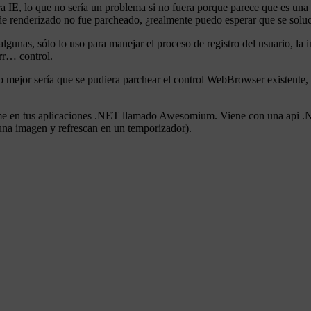
 IE, lo que no sería un problema si no fuera porque parece que es una 
 de renderizado no fue parcheado, ¿realmente puedo esperar que se sol
unas, sólo lo uso para manejar el proceso de registro del usuario, la int
rr… control.
o mejor sería que se pudiera parchear el control WebBrowser existente,
me en tus aplicaciones .NET llamado Awesomium. Viene con una api .NE
 una imagen y refrescan en un temporizador).