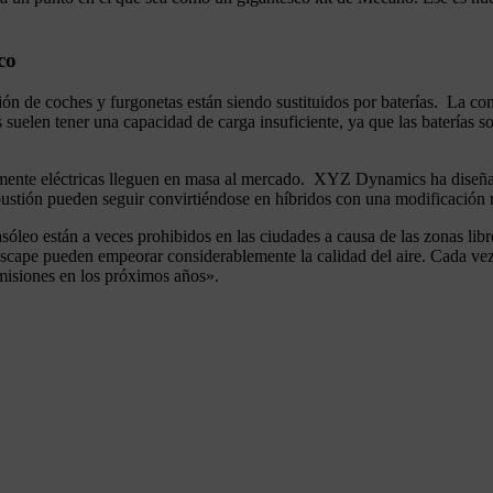
co
n de coches y furgonetas están siendo sustituidos por baterías. La cond
s suelen tener una capacidad de carga insuficiente, ya que las baterías
talmente eléctricas lleguen en masa al mercado. XYZ Dynamics ha diseñ
bustión pueden seguir convirtiéndose en híbridos con una modificación
óleo están a veces prohibidos en las ciudades a causa de las zonas lib
escape pueden empeorar considerablemente la calidad del aire. Cada ve
misiones en los próximos años».