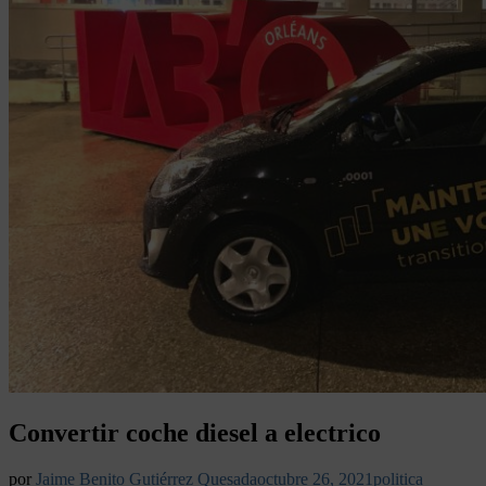
Convertir coche diesel a electrico
por
Jaime Benito Gutiérrez Quesada
octubre 26, 2021
politica