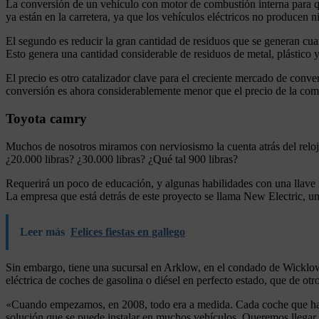
La conversión de un vehículo con motor de combustión interna para que
ya están en la carretera, ya que los vehículos eléctricos no producen 
El segundo es reducir la gran cantidad de residuos que se generan cuan
Esto genera una cantidad considerable de residuos de metal, plástico y t
El precio es otro catalizador clave para el creciente mercado de conver
conversión es ahora considerablemente menor que el precio de la comp
Toyota camry
Muchos de nosotros miramos con nerviosismo la cuenta atrás del reloj 
¿20.000 libras? ¿30.000 libras? ¿Qué tal 900 libras?
Requerirá un poco de educación, y algunas habilidades con una llave 
La empresa que está detrás de este proyecto se llama New Electric, una
Leer más
Felices fiestas en gallego
Sin embargo, tiene una sucursal en Arklow, en el condado de Wicklow, a
eléctrica de coches de gasolina o diésel en perfecto estado, que de ot
«Cuando empezamos, en 2008, todo era a medida. Cada coche que hac
solución que se puede instalar en muchos vehículos. Queremos llegar 