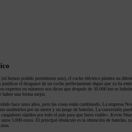
rico
ni hemos podido permitirnos uno), el coche eléctrico plantea un dilema
 justificar el desguace de un coche perfectamente digno que ya ha emit
 Los expertos en números nos dicen que después de 30.000 km se habrán
be haber una forma mejor.
a sentido hace unos años, pero las cosas están cambiando. La empresa Ne
ara sustituirlos por un motor y un juego de baterías. La conversión pued
 cargadores rápidos por todo el país para que fuera viable». Kevin Shar
unos 5.000 euros. El principal obstáculo es la obtención de baterías, 
caras.