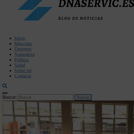
dnaservic.es
Inicio
Mascotas
Deportes
Naturaleza
Política
Salud
Sobre mí
Contacta
Buscar: