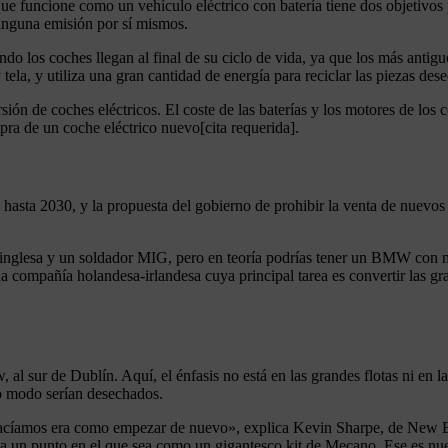
 funcione como un vehículo eléctrico con batería tiene dos objetivos p
ninguna emisión por sí mismos.
do los coches llegan al final de su ciclo de vida, ya que los más antiguo
ela, y utiliza una gran cantidad de energía para reciclar las piezas dese
sión de coches eléctricos. El coste de las baterías y los motores de los c
ra de un coche eléctrico nuevo[cita requerida].
hasta 2030, y la propuesta del gobierno de prohibir la venta de nuevos 
inglesa y un soldador MIG, pero en teoría podrías tener un BMW con mot
 compañía holandesa-irlandesa cuya principal tarea es convertir las gran
l sur de Dublín. Aquí, el énfasis no está en las grandes flotas ni en la
ro modo serían desechados.
íamos era como empezar de nuevo», explica Kevin Sharpe, de New Ele
a un punto en el que sea como un gigantesco kit de Mecano. Ese es nue