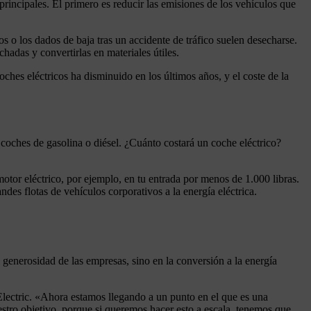
rincipales. El primero es reducir las emisiones de los vehículos que
s o los dados de baja tras un accidente de tráfico suelen desecharse.
chadas y convertirlas en materiales útiles.
oches eléctricos ha disminuido en los últimos años, y el coste de la
coches de gasolina o diésel. ¿Cuánto costará un coche eléctrico?
or eléctrico, por ejemplo, en tu entrada por menos de 1.000 libras.
des flotas de vehículos corporativos a la energía eléctrica.
 generosidad de las empresas, sino en la conversión a la energía
ctric. «Ahora estamos llegando a un punto en el que es una
stro objetivo, porque si queremos hacer esto a escala, tenemos que