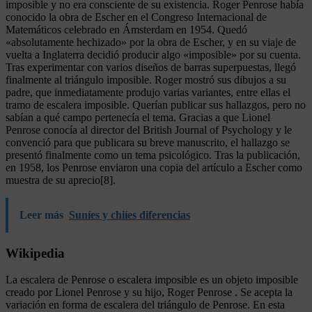
imposible y no era consciente de su existencia. Roger Penrose había
conocido la obra de Escher en el Congreso Internacional de
Matemáticos celebrado en Ámsterdam en 1954. Quedó
«absolutamente hechizado» por la obra de Escher, y en su viaje de
vuelta a Inglaterra decidió producir algo «imposible» por su cuenta.
Tras experimentar con varios diseños de barras superpuestas, llegó
finalmente al triángulo imposible. Roger mostró sus dibujos a su
padre, que inmediatamente produjo varias variantes, entre ellas el
tramo de escalera imposible. Querían publicar sus hallazgos, pero no
sabían a qué campo pertenecía el tema. Gracias a que Lionel
Penrose conocía al director del British Journal of Psychology y le
convenció para que publicara su breve manuscrito, el hallazgo se
presentó finalmente como un tema psicológico. Tras la publicación,
en 1958, los Penrose enviaron una copia del artículo a Escher como
muestra de su aprecio[8].
Leer más
Suníes y chiíes diferencias
Wikipedia
La escalera de Penrose o escalera imposible es un objeto imposible
creado por Lionel Penrose y su hijo, Roger Penrose . Se acepta la
variación en forma de escalera del triángulo de Penrose. En esta