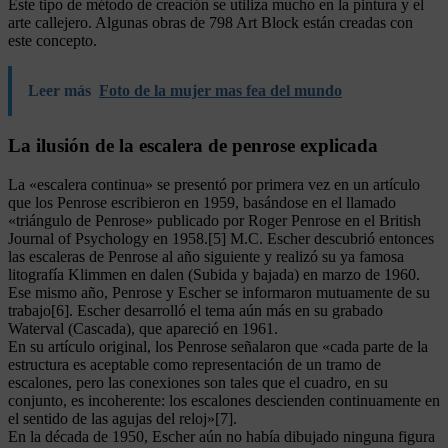
Este tipo de método de creación se utiliza mucho en la pintura y el
arte callejero. Algunas obras de 798 Art Block están creadas con
este concepto.
Leer más
Foto de la mujer mas fea del mundo
La ilusión de la escalera de penrose explicada
La «escalera continua» se presentó por primera vez en un artículo
que los Penrose escribieron en 1959, basándose en el llamado
«triángulo de Penrose» publicado por Roger Penrose en el British
Journal of Psychology en 1958.[5] M.C. Escher descubrió entonces
las escaleras de Penrose al año siguiente y realizó su ya famosa
litografía Klimmen en dalen (Subida y bajada) en marzo de 1960.
Ese mismo año, Penrose y Escher se informaron mutuamente de su
trabajo[6]. Escher desarrolló el tema aún más en su grabado
Waterval (Cascada), que apareció en 1961.
En su artículo original, los Penrose señalaron que «cada parte de la
estructura es aceptable como representación de un tramo de
escalones, pero las conexiones son tales que el cuadro, en su
conjunto, es incoherente: los escalones descienden continuamente en
el sentido de las agujas del reloj»[7].
En la década de 1950, Escher aún no había dibujado ninguna figura