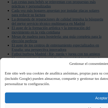
Las cestas para bebés se reinventan con propuestas más
prácticas y personalizadas
Cada vez más hogares apuestan por instalar placas solares
para reducir su factura
La demanda de reparaciones de calidad impulsa la búsqueda
del mejor servicio técnico multimarca en Madrid
El auge de la formación artística y la integración del
movimiento en la vida cotidiana
Mesas de madera para hostelería: una guía completa para la
elección perfecta
El auge de los centros de entrenamiento especializados en
España: una perspectiva innovadora
Futbol burbuja Madrid | Ríe, rueda y juega con tus amigos
El entrenamiento funcional de alta intensidad transforma la
forma de entrenar en España
Gestionar el consentimien
Lana de acero: usos, beneficios y relevancia industrial
El vaciado de pisos en Barcelona gana relevancia como
Este sitio web usa cookies de analítica anónimas, propias para su c
solución práctica y ecológica
(incluido Google) pueden almacenar, compartir y gestionar tus datos
La figura del personal trainer y su impacto en la salud y el
personalizar tu configuración.
bienestar físico
El papel fundamental del abogado en la defensa de los
derechos ciudadanos
Bufete de abogados en Sevilla: una guía completa sobre los
Aceptar
servicios legales en la ciudad
El papel clave de los distribuidores de lácteos en la cadena