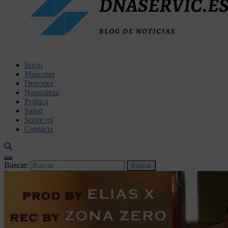
dnaservic.es
Inicio
Mascotas
Deportes
Naturaleza
Política
Salud
Sobre mí
Contacta
Buscar: