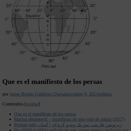
Que es el manifiesto de los persas
por
Jaime Benito Gutiérrez Quesada
octubre 9, 2021
politica
Contenidos
[
ocultar
]
Que es el manifiesto de los persas
Marina abramović – manifiesto de una vida de artista (2017)
Persian sub| زیرنویس فارسی موزیک ویدیو کره ای | کیپاپ
Bts (방탄소년단) película de arte «cisne negro» realizada por