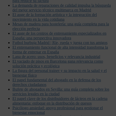
para reducir su factura
La demanda de reparaciones de calidad impulsa la búsqueda
del mejor servicio técnico multimarca en Madrid
El auge de la formación artística y la integración del
movimiento en la vida cotidiana
Mesas de madera para hostelería: una guía completa para la
elección perfecta
El auge de los centros de entrenamiento especializados en
España: una perspectiva innovadora
Futbol burbuja Madrid | Ríe, rueda y juega con tus amigos
El entrenamiento funcional de alta intensidad transforma la
forma de entrenar en España
Lana de acero: usos, beneficios y relevancia industrial
El vaciado de pisos en Barcelona gana relevancia como
solución práctica y ecológica
La figura del personal trainer y su impacto en la salud y el
bienestar físico
El papel fundamental del abogado en la defensa de los
derechos ciudadanos
Bufete de abogados en Sevilla: una guía completa sobre los
servicios legales en la ciudad
El papel clave de los distribuidores de lácteos en la cadena
alimentaria: enfoque en la distribución de quesos
Psicólogo ansiedad: apoyo profesional para gestionar el
bienestar emocional