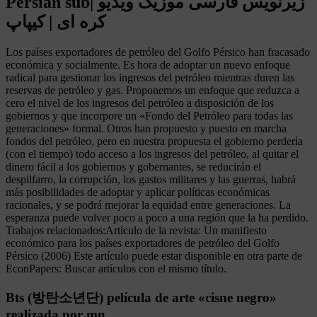
Persian sub| زیرنویس فارسی موزیک ویدیو
کره ای | کیپاپ
Los países exportadores de petróleo del Golfo Pérsico han fracasado
económica y socialmente. Es hora de adoptar un nuevo enfoque
radical para gestionar los ingresos del petróleo mientras duren las
reservas de petróleo y gas. Proponemos un enfoque que reduzca a
cero el nivel de los ingresos del petróleo a disposición de los
gobiernos y que incorpore un «Fondo del Petróleo para todas las
generaciones» formal. Otros han propuesto y puesto en marcha
fondos del petróleo, pero en nuestra propuesta el gobierno perdería
(con el tiempo) todo acceso a los ingresos del petróleo, al quitar el
dinero fácil a los gobiernos y gobernantes, se reducirán el
despilfarro, la corrupción, los gastos militares y las guerras, habrá
más posibilidades de adoptar y aplicar políticas económicas
racionales, y se podrá mejorar la equidad entre generaciones. La
esperanza puede volver poco a poco a una región que la ha perdido.
Trabajos relacionados:Artículo de la revista: Un manifiesto
económico para los países exportadores de petróleo del Golfo
Pérsico (2006) Este artículo puede estar disponible en otra parte de
EconPapers: Buscar artículos con el mismo título.
Bts (방탄소년단) película de arte «cisne negro»
realizada por mn