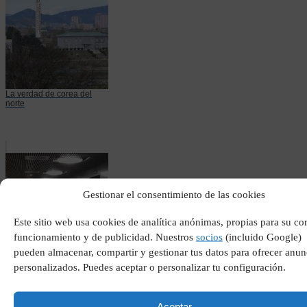
La verdad de corea del
norte
Gestionar el consentimiento de las cookies
Este sitio web usa cookies de analítica anónimas, propias para su co
funcionamiento y de publicidad. Nuestros
socios
(incluido Google)
pueden almacenar, compartir y gestionar tus datos para ofrecer anun
Como funciona reserva
personalizados. Puedes aceptar o personalizar tu configuración.
parking aena
Aceptar