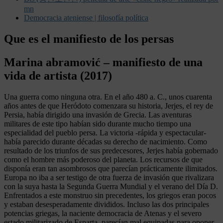
mn
Democracia ateniense | filosofía política
Que es el manifiesto de los persas
Marina abramović – manifiesto de una
vida de artista (2017)
Una guerra como ninguna otra. En el año 480 a. C., unos cuarenta
años antes de que Heródoto comenzara su historia, Jerjes, el rey de
Persia, había dirigido una invasión de Grecia. Las aventuras
militares de este tipo habían sido durante mucho tiempo una
especialidad del pueblo persa. La victoria -rápida y espectacular-
había parecido durante décadas su derecho de nacimiento. Como
resultado de los triunfos de sus predecesores, Jerjes había gobernado
como el hombre más poderoso del planeta. Los recursos de que
disponía eran tan asombrosos que parecían prácticamente ilimitados.
Europa no iba a ser testigo de otra fuerza de invasión que rivalizara
con la suya hasta la Segunda Guerra Mundial y el verano del Día D.
Enfrentados a este monstruo sin precedentes, los griegos eran pocos
y estaban desesperadamente divididos. Incluso las dos principales
potencias griegas, la naciente democracia de Atenas y el severo
estado militarizado de Esparta, parecían mal equipadas para oponer