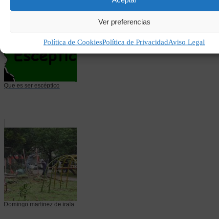
Ver preferencias
Política de Cookies
Política de Privacidad
Aviso Legal
Que es ser escéptico
Domingo martinez de irala