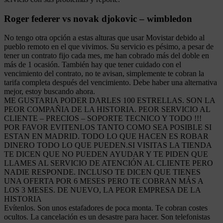
Roger federer vs novak djokovic – wimbledon
No tengo otra opción a estas alturas que usar Movistar debido al
pueblo remoto en el que vivimos. Su servicio es pésimo, a pesar de
tener un contrato fijo cada mes, me han cobrado más del doble en
más de 1 ocasión. También hay que tener cuidado con el
vencimiento del contrato, no te avisan, simplemente te cobran la
tarifa completa después del vencimiento. Debe haber una alternativa
mejor, estoy buscando ahora.
ME GUSTARIA PODER DARLES 100 ESTRELLAS. SON LA
PEOR COMPAÑIA DE LA HISTORIA. PEOR SERVICIO AL
CLIENTE – PRECIOS – SOPORTE TECNICO Y TODO !!!
POR FAVOR EVITENLOS TANTO COMO SEA POSIBLE SI
ESTAN EN MADRID. TODO LO QUE HACEN ES ROBAR
DINERO TODO LO QUE PUEDEN.SI VISITAS LA TIENDA
TE DICEN QUE NO PUEDEN AYUDAR Y TE PIDEN QUE
LLAMES AL SERVICIO DE ATENCIÓN AL CLIENTE PERO
NADIE RESPONDE. INCLUSO TE DICEN QUE TIENES
UNA OFERTA POR 6 MESES PERO TE COBRAN MÁS A
LOS 3 MESES. DE NUEVO, LA PEOR EMPRESA DE LA
HISTORIA
Evítenlos. Son unos estafadores de poca monta. Te cobran costes
ocultos. La cancelación es un desastre para hacer. Son telefonistas