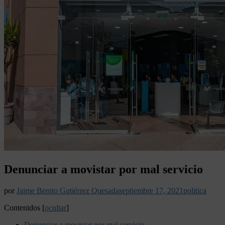
Denunciar a movistar por mal servicio
por
Jaime Benito Gutiérrez Quesada
septiembre 17, 2021
politica
Contenidos
[
ocultar
]
Denunciar a movistar por mal servicio