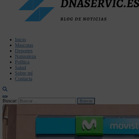
dnaservic.es
Inicio
Mascotas
Deportes
Naturaleza
Política
Salud
Sobre mí
Contacta
Buscar: