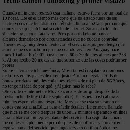
Tecno camon i unboxing y primer vistazo
Cuando mi internet regresó esta mañana, estuvo fuera por un total de
10 horas. Ese es el tiempo más corto que ha estado fuera de las
cuatro veces que he lidiado con él este último año.Cada peruano que
conozco se queja del mal servicio de internet. Su aceptación de la
situación raya en el fatalismo. Pero por otro lado no parecen
alterarse demasiado por circunstancias que no pueden controlar.
Bueno, estoy muy descontento con el servicio aquí, pero tengo que
admitir que es mucho mejor que cuando vivía en Paraguay hace
unos 10 años. En 2007 pagaba unos 60 o 70 dólares al mes por 256
k. Ahora recibo 20 megas así que supongo que las cosas podrían ser
peores
Sobre el tema de telehuevónica, Movistar está regalando montones
de bonos en los planes de móvil justo. A mi me regalan 7GB de
bonos por datos móviles cada mes además de mi plan de 5GB/mes,
no tengo ni idea de por qué. ¿Alguien más lo sabe?
Otro corte de internet de Movistar, acaba de surgir después de la
medianoche de hoy (14 de septiembre). En espera hasta ahora 8
minutos esperando una respuesta. Movistar se está superando en
cortes esta semana.Editar para añadir detalles: La primera llamada
que hice se me cortó después de unos 12 minutos esperando en línea
para hablar con un representante del servicio. La segunda llamada
me contestó rápidamente pero después de confirmar y convencer al
representante del servicio que tengo servicio de fibra óptica me