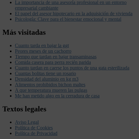
La importancia de una asesoría profesional en un entorno
empresarial cambiante
El papel del asesor hipotecario en la adquisición de vivienda
Psicología: Clave para el bienestar emocional y mental
Más visitadas
Cuanto tarda en bajar la ggt
Peores meses de un cachorro
Tiempo que tardan en bajar transaminasas
Comida casera para perra recién parida
Cuanto tardan en caerse los puntos de una gata esterilizada
Cuantas bolitas tiene un rosario
Densidad del aluminio en kg m3
Alimentos prohibidos bichon maltes
A que temperatura mueren las pulgas
Me han metido algo en la cerradura de casa
Textos legales
Aviso Legal
Política de Cookies
Política de Privacidad