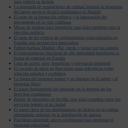
para reducir su factura
La demanda de reparaciones de calidad impulsa la búsqueda
del mejor servicio técnico multimarca en Madrid
El auge de la formación artística y la integración del
movimiento en la vida cotidiana
Mesas de madera para hostelería: una guía completa para la
elección perfecta
El auge de los centros de entrenamiento especializados en
España: una perspectiva innovadora
Futbol burbuja Madrid | Ríe, rueda y juega con tus amigos
El entrenamiento funcional de alta intensidad transforma la
forma de entrenar en España
Lana de acero: usos, beneficios y relevancia industrial
El vaciado de pisos en Barcelona gana relevancia como
solución práctica y ecológica
La figura del personal trainer y su impacto en la salud y el
bienestar físico
El papel fundamental del abogado en la defensa de los
derechos ciudadanos
Bufete de abogados en Sevilla: una guía completa sobre los
servicios legales en la ciudad
El papel clave de los distribuidores de lácteos en la cadena
alimentaria: enfoque en la distribución de quesos
Psicólogo ansiedad: apoyo profesional para gestionar el
bienestar emocional