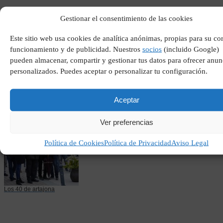
Gestionar el consentimiento de las cookies
Este sitio web usa cookies de analítica anónimas, propias para su co
funcionamiento y de publicidad. Nuestros
socios
(incluido Google)
pueden almacenar, compartir y gestionar tus datos para ofrecer anun
La decadencia de
personalizados. Puedes aceptar o personalizar tu configuración.
occidente pdf
Aceptar
Ver preferencias
Política de Cookies
Política de Privacidad
Aviso Legal
Los 40 de artajona