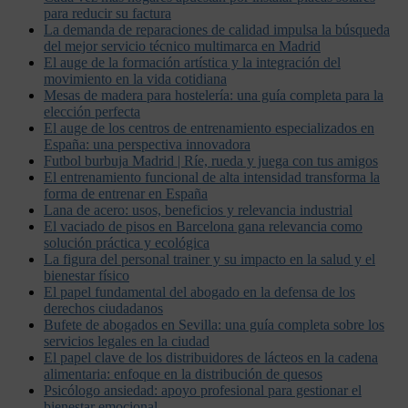
para reducir su factura
La demanda de reparaciones de calidad impulsa la búsqueda
del mejor servicio técnico multimarca en Madrid
El auge de la formación artística y la integración del
movimiento en la vida cotidiana
Mesas de madera para hostelería: una guía completa para la
elección perfecta
El auge de los centros de entrenamiento especializados en
España: una perspectiva innovadora
Futbol burbuja Madrid | Ríe, rueda y juega con tus amigos
El entrenamiento funcional de alta intensidad transforma la
forma de entrenar en España
Lana de acero: usos, beneficios y relevancia industrial
El vaciado de pisos en Barcelona gana relevancia como
solución práctica y ecológica
La figura del personal trainer y su impacto en la salud y el
bienestar físico
El papel fundamental del abogado en la defensa de los
derechos ciudadanos
Bufete de abogados en Sevilla: una guía completa sobre los
servicios legales en la ciudad
El papel clave de los distribuidores de lácteos en la cadena
alimentaria: enfoque en la distribución de quesos
Psicólogo ansiedad: apoyo profesional para gestionar el
bienestar emocional