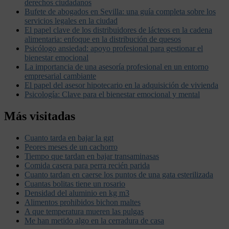
derechos ciudadanos
Bufete de abogados en Sevilla: una guía completa sobre los
servicios legales en la ciudad
El papel clave de los distribuidores de lácteos en la cadena
alimentaria: enfoque en la distribución de quesos
Psicólogo ansiedad: apoyo profesional para gestionar el
bienestar emocional
La importancia de una asesoría profesional en un entorno
empresarial cambiante
El papel del asesor hipotecario en la adquisición de vivienda
Psicología: Clave para el bienestar emocional y mental
Más visitadas
Cuanto tarda en bajar la ggt
Peores meses de un cachorro
Tiempo que tardan en bajar transaminasas
Comida casera para perra recién parida
Cuanto tardan en caerse los puntos de una gata esterilizada
Cuantas bolitas tiene un rosario
Densidad del aluminio en kg m3
Alimentos prohibidos bichon maltes
A que temperatura mueren las pulgas
Me han metido algo en la cerradura de casa