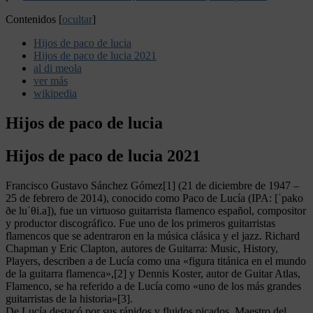
Contenidos
[
ocultar
]
Hijos de paco de lucia
Hijos de paco de lucia 2021
al di meola
ver más
wikipedia
Hijos de paco de lucia
Hijos de paco de lucia 2021
Francisco Gustavo Sánchez Gómez[1] (21 de diciembre de 1947 –
25 de febrero de 2014), conocido como Paco de Lucía (IPA: [ˈpako
ðe luˈθi.a]), fue un virtuoso guitarrista flamenco español, compositor
y productor discográfico. Fue uno de los primeros guitarristas
flamencos que se adentraron en la música clásica y el jazz. Richard
Chapman y Eric Clapton, autores de Guitarra: Music, History,
Players, describen a de Lucía como una «figura titánica en el mundo
de la guitarra flamenca»,[2] y Dennis Koster, autor de Guitar Atlas,
Flamenco, se ha referido a de Lucía como «uno de los más grandes
guitarristas de la historia»[3].
De Lucía destacó por sus rápidos y fluidos picados. Maestro del