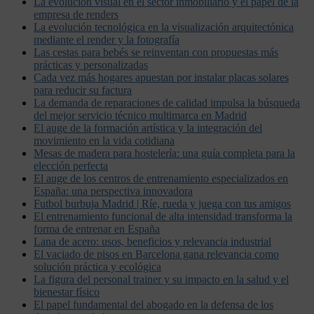
La evolución visual en el sector inmobiliario y el papel de la
empresa de renders
La evolución tecnológica en la visualización arquitectónica
mediante el render y la fotografía
Las cestas para bebés se reinventan con propuestas más
prácticas y personalizadas
Cada vez más hogares apuestan por instalar placas solares
para reducir su factura
La demanda de reparaciones de calidad impulsa la búsqueda
del mejor servicio técnico multimarca en Madrid
El auge de la formación artística y la integración del
movimiento en la vida cotidiana
Mesas de madera para hostelería: una guía completa para la
elección perfecta
El auge de los centros de entrenamiento especializados en
España: una perspectiva innovadora
Futbol burbuja Madrid | Ríe, rueda y juega con tus amigos
El entrenamiento funcional de alta intensidad transforma la
forma de entrenar en España
Lana de acero: usos, beneficios y relevancia industrial
El vaciado de pisos en Barcelona gana relevancia como
solución práctica y ecológica
La figura del personal trainer y su impacto en la salud y el
bienestar físico
El papel fundamental del abogado en la defensa de los