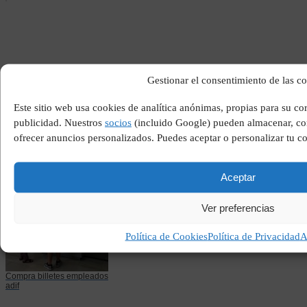
Gestionar el consentimiento de las c
Este sitio web usa cookies de analítica anónimas, propias para su c
Pelicula lawrence de
arabia
publicidad. Nuestros
socios
(incluido Google) pueden almacenar, com
ofrecer anuncios personalizados. Puedes aceptar o personalizar tu c
Aceptar
Ver preferencias
Política de Cookies
Política de Privacidad
A
Compra billetes empleados
adif