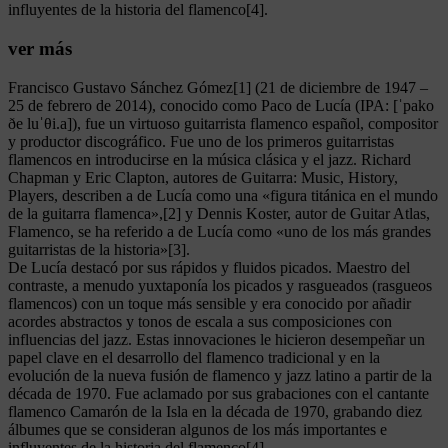
influyentes de la historia del flamenco[4].
ver más
Francisco Gustavo Sánchez Gómez[1] (21 de diciembre de 1947 –
25 de febrero de 2014), conocido como Paco de Lucía (IPA: [ˈpako
ðe luˈθi.a]), fue un virtuoso guitarrista flamenco español, compositor
y productor discográfico. Fue uno de los primeros guitarristas
flamencos en introducirse en la música clásica y el jazz. Richard
Chapman y Eric Clapton, autores de Guitarra: Music, History,
Players, describen a de Lucía como una «figura titánica en el mundo
de la guitarra flamenca»,[2] y Dennis Koster, autor de Guitar Atlas,
Flamenco, se ha referido a de Lucía como «uno de los más grandes
guitarristas de la historia»[3].
De Lucía destacó por sus rápidos y fluidos picados. Maestro del
contraste, a menudo yuxtaponía los picados y rasgueados (rasgueos
flamencos) con un toque más sensible y era conocido por añadir
acordes abstractos y tonos de escala a sus composiciones con
influencias del jazz. Estas innovaciones le hicieron desempeñar un
papel clave en el desarrollo del flamenco tradicional y en la
evolución de la nueva fusión de flamenco y jazz latino a partir de la
década de 1970. Fue aclamado por sus grabaciones con el cantante
flamenco Camarón de la Isla en la década de 1970, grabando diez
álbumes que se consideran algunos de los más importantes e
influyentes de la historia del flamenco[4].