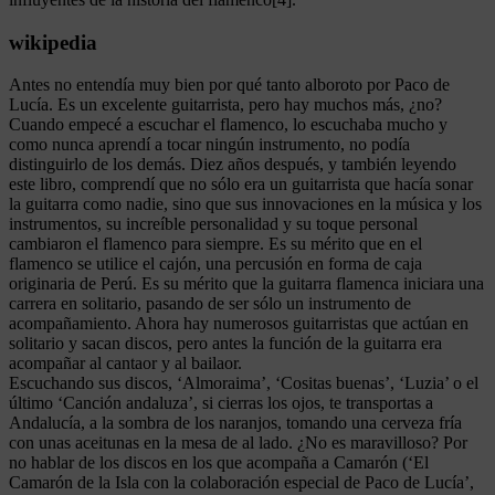
wikipedia
Antes no entendía muy bien por qué tanto alboroto por Paco de
Lucía. Es un excelente guitarrista, pero hay muchos más, ¿no?
Cuando empecé a escuchar el flamenco, lo escuchaba mucho y
como nunca aprendí a tocar ningún instrumento, no podía
distinguirlo de los demás. Diez años después, y también leyendo
este libro, comprendí que no sólo era un guitarrista que hacía sonar
la guitarra como nadie, sino que sus innovaciones en la música y los
instrumentos, su increíble personalidad y su toque personal
cambiaron el flamenco para siempre. Es su mérito que en el
flamenco se utilice el cajón, una percusión en forma de caja
originaria de Perú. Es su mérito que la guitarra flamenca iniciara una
carrera en solitario, pasando de ser sólo un instrumento de
acompañamiento. Ahora hay numerosos guitarristas que actúan en
solitario y sacan discos, pero antes la función de la guitarra era
acompañar al cantaor y al bailaor.
Escuchando sus discos, ‘Almoraima’, ‘Cositas buenas’, ‘Luzia’ o el
último ‘Canción andaluza’, si cierras los ojos, te transportas a
Andalucía, a la sombra de los naranjos, tomando una cerveza fría
con unas aceitunas en la mesa de al lado. ¿No es maravilloso? Por
no hablar de los discos en los que acompaña a Camarón (‘El
Camarón de la Isla con la colaboración especial de Paco de Lucía’,