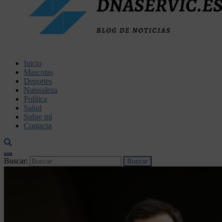
dnaservic.es
Inicio
Mascotas
Deportes
Naturaleza
Política
Salud
Sobre mí
Contacta
Buscar: