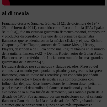
al di meola
Francisco Gustavo Sánchez Gómez[1] (21 de diciembre de 1947 –
25 de febrero de 2014), conocido como Paco de Lucía (IPA: [ˈpako
ðe luˈθi.a]), fue un virtuoso guitarrista flamenco español, compositor
y productor discográfico. Fue uno de los primeros guitarristas
flamencos que se adentraron en la música clásica y el jazz. Richard
Chapman y Eric Clapton, autores de Guitarra: Music, History,
Players, describen a de Lucía como una «figura titánica en el mundo
de la guitarra flamenca»,[2] y Dennis Koster, autor de Guitar Atlas,
Flamenco, se ha referido a de Lucía como «uno de los más grandes
guitarristas de la historia»[3].
De Lucía destacó por sus rápidos y fluidos picados. Maestro del
contraste, a menudo yuxtaponía los picados y rasgueados (rasgueos
flamencos) con un toque más sensible y era conocido por añadir
acordes abstractos y tonos de escala a sus composiciones con
influencias del jazz. Estas innovaciones le hicieron desempeñar un
papel clave en el desarrollo del flamenco tradicional y en la
evolución de la nueva fusión de flamenco y jazz latino a partir de la
década de 1970. Fue aclamado por sus grabaciones con el cantante
flamenco Camarón de la Isla en la década de 1970, grabando diez
álbumes que se consideran algunos de los más importantes e