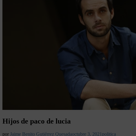
Hijos de paco de lucia
por
Jaime Benito Gutiérrez Quesada
octubre 3, 2021
politica