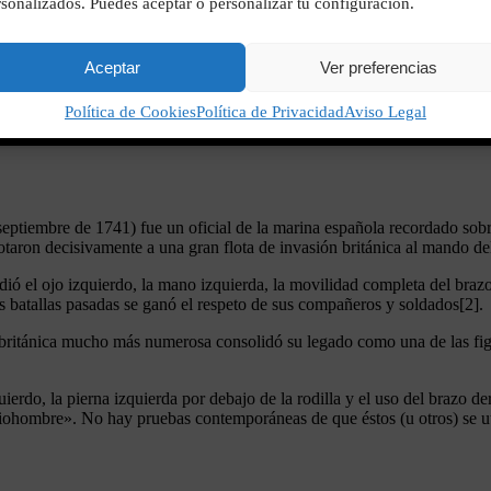
sonalizados. Puedes aceptar o personalizar tu configuración.
Aceptar
Ver preferencias
Política de Cookies
Política de Privacidad
Aviso Legal
septiembre de 1741) fue un oficial de la marina española recordado sobr
taron decisivamente a una gran flota de invasión británica al mando d
dió el ojo izquierdo, la mano izquierda, la movilidad completa del brazo
us batallas pasadas se ganó el respeto de sus compañeros y soldados[2].
 británica mucho más numerosa consolidó su legado como una de las figu
uierdo, la pierna izquierda por debajo de la rodilla y el uso del brazo 
ohombre». No hay pruebas contemporáneas de que éstos (u otros) se uti