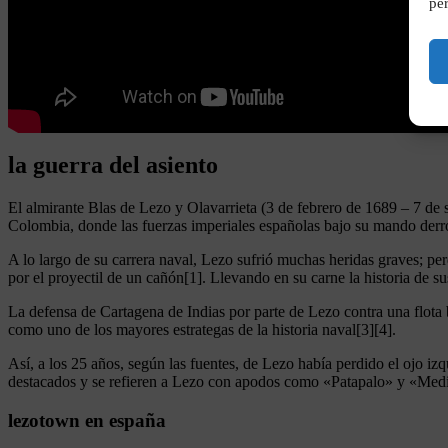
per
la guerra del asiento
El almirante Blas de Lezo y Olavarrieta (3 de febrero de 1689 – 7 de 
Colombia, donde las fuerzas imperiales españolas bajo su mando derro
A lo largo de su carrera naval, Lezo sufrió muchas heridas graves; per
por el proyectil de un cañón[1]. Llevando en su carne la historia de s
La defensa de Cartagena de Indias por parte de Lezo contra una flota
como uno de los mayores estrategas de la historia naval[3][4].
Así, a los 25 años, según las fuentes, de Lezo había perdido el ojo izq
destacados y se refieren a Lezo con apodos como «Patapalo» y «Medi
lezotown en españa