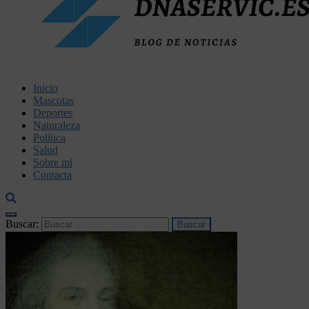
dnaservic.es
Inicio
Mascotas
Deportes
Naturaleza
Política
Salud
Sobre mí
Contacta
Buscar: