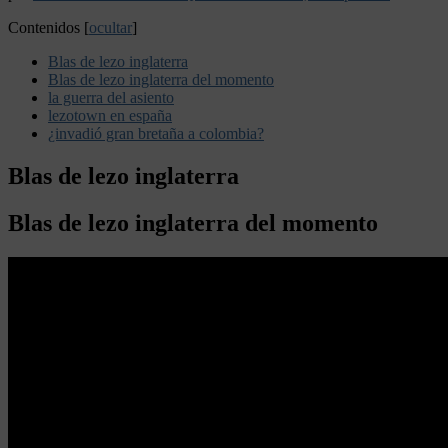
Contenidos
[
ocultar
]
Blas de lezo inglaterra
Blas de lezo inglaterra del momento
la guerra del asiento
lezotown en españa
¿invadió gran bretaña a colombia?
Blas de lezo inglaterra
Blas de lezo inglaterra del momento