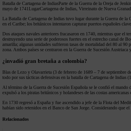
Batalla de Cartagena de IndiasParte de la Guerra de la Oreja de Jen
mayo de 1741LugarCartagena de Indias, Virreinato de Nueva Grana
La Batalla de Cartagena de Indias tuvo lugar durante la Guerra de la 
en el Caribe; los británicos intentaron capturar puertos españoles cl
Dos ataques navales anteriores fracasaron en 1740, mientras que el ter
destruyendo una serie de poderosos fuertes en el estrecho canal de Bo
amarilla; algunas unidades sufrieron tasas de mortalidad del 80 al 90 
zona. Ambos países se centraron en la Guerra de Sucesión Austriaca y
¿invadió gran bretaña a colombia?
Blas de Lezo y Olavarrieta (3 de febrero de 1689 – 7 de septiembre d
todo por sus tácticas defensivas en la batalla de Cartagena de Indias 
Al término de la Guerra de Sucesión Española se le confió el mando de
expulsó a los piratas británicos y holandeses de las costas americanas
En 1730 regresó a España y fue ascendido a jefe de la Flota del Medit
habían sido retenidos en el Banco de San Jorge. Considerando que el
Relacionados