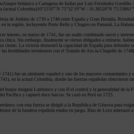
kinsAtaque británico a Cartagena de Indias por Luis Fernández Gordil
da (actual Colombia)10°23′07″N 75°32′19″W / 10.38528°N 75.53861°
Oreja de Jenkins de 1739 a 1748 entre España y Gran Bretaña. Resultado
ave en la región, incluyendo Porto Bello y Chagres en Panamá, La Haban
cer intento, en marzo de 1741, fue un asalto combinado naval y terrestr
ca chica. Sin embargo, finalmente se vieron obligados a retirarse, hab
por ciento. La victoria demostró la capacidad de España para defender s
 las hostilidades terminaron con el Tratado de Aix-la-Chapelle de 1748
e 1741) fue un almirante español y uno de los mayores comandantes y est
(1741), en la actual Colombia, donde las fuerzas españolas obtuvieron un
l buque insignia Lanfranco y con él el control y la generalidad de la F
 del Pacífico y capturó doce barcos. Se casó en Perú en 1725.
erráneo; con esta fuerza se dirigió a la República de Génova para exig
 honor de la bandera española estaba en juego, Blas de Lezo amenazó 