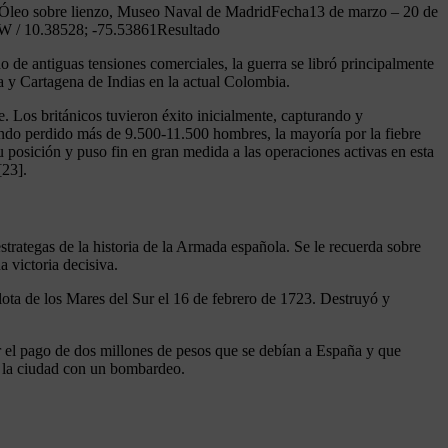
lo. Óleo sobre lienzo, Museo Naval de MadridFecha13 de marzo – 20 de
W / 10.38528; -75.53861Resultado
 de antiguas tensiones comerciales, la guerra se libró principalmente
a y Cartagena de Indias en la actual Colombia.
e. Los británicos tuvieron éxito inicialmente, capturando y
iendo perdido más de 9.500-11.500 hombres, la mayoría por la fiebre
u posición y puso fin en gran medida a las operaciones activas en esta
[23].
rategas de la historia de la Armada española. Se le recuerda sobre
a victoria decisiva.
lota de los Mares del Sur el 16 de febrero de 1723. Destruyó y
ir el pago de dos millones de pesos que se debían a España y que
a la ciudad con un bombardeo.