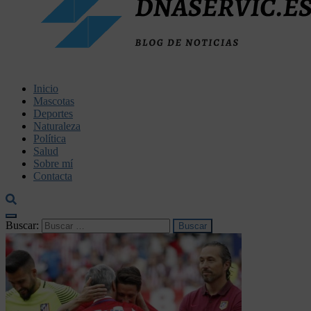
dnaservic.es
Inicio
Mascotas
Deportes
Naturaleza
Política
Salud
Sobre mí
Contacta
Buscar: