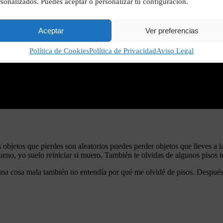
sonalizados. Puedes aceptar o personalizar tu configuración.
Aceptar
Ver preferencias
Política de Cookies
Política de Privacidad
Aviso Legal
s objetos que pierdes son aleatorios puedes perder objetos que lleves a
bueno, yo suelo reiniciar si muero. También te olvidas de algunos piso
una cosa mala también no entendía por qué me olvidé de pisos. Después d