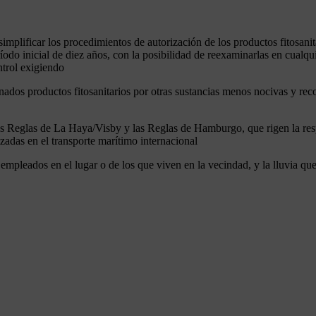
simplificar los procedimientos de autorización de los productos fitosani
ríodo inicial de diez años, con la posibilidad de reexaminarlas en cual
ntrol exigiendo
inados productos fitosanitarios por otras sustancias menos nocivas y rec
 las Reglas de La Haya/Visby y las Reglas de Hamburgo, que rigen la re
izadas en el transporte marítimo internacional
 empleados en el lugar o de los que viven en la vecindad, y la lluvia que
.