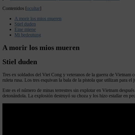
Contenidos
[
ocultar
]
A morir los mios mueren
Stiel duden
Eine miene
Mi bedeutung
A morir los mios mueren
Stiel duden
Tres ex soldados del Viet Cong y veteranos de la guerra de Vietnam co
ruleta rusa. Los tres esquivan la bala de la pistola que utilizan para el
Este es el número de minas terrestres sin explotar en Vietnam después
detonándola. La explosión destruyó su choza y los hizo estallar en ped