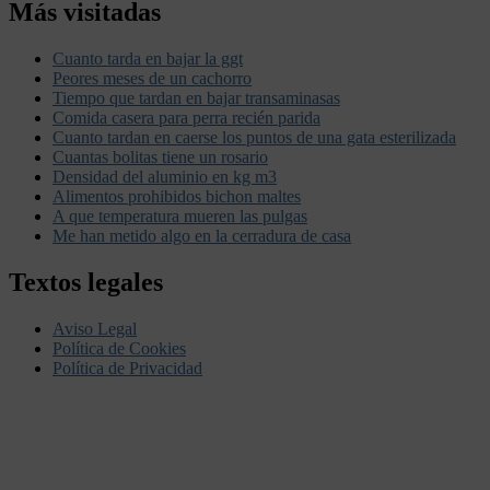
Más visitadas
Cuanto tarda en bajar la ggt
Peores meses de un cachorro
Tiempo que tardan en bajar transaminasas
Comida casera para perra recién parida
Cuanto tardan en caerse los puntos de una gata esterilizada
Cuantas bolitas tiene un rosario
Densidad del aluminio en kg m3
Alimentos prohibidos bichon maltes
A que temperatura mueren las pulgas
Me han metido algo en la cerradura de casa
Textos legales
Aviso Legal
Política de Cookies
Política de Privacidad