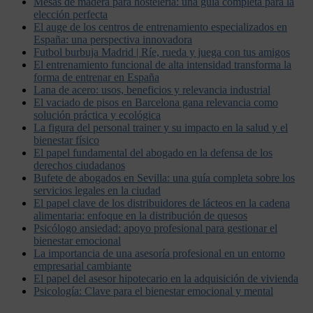
Mesas de madera para hostelería: una guía completa para la
elección perfecta
El auge de los centros de entrenamiento especializados en
España: una perspectiva innovadora
Futbol burbuja Madrid | Ríe, rueda y juega con tus amigos
El entrenamiento funcional de alta intensidad transforma la
forma de entrenar en España
Lana de acero: usos, beneficios y relevancia industrial
El vaciado de pisos en Barcelona gana relevancia como
solución práctica y ecológica
La figura del personal trainer y su impacto en la salud y el
bienestar físico
El papel fundamental del abogado en la defensa de los
derechos ciudadanos
Bufete de abogados en Sevilla: una guía completa sobre los
servicios legales en la ciudad
El papel clave de los distribuidores de lácteos en la cadena
alimentaria: enfoque en la distribución de quesos
Psicólogo ansiedad: apoyo profesional para gestionar el
bienestar emocional
La importancia de una asesoría profesional en un entorno
empresarial cambiante
El papel del asesor hipotecario en la adquisición de vivienda
Psicología: Clave para el bienestar emocional y mental