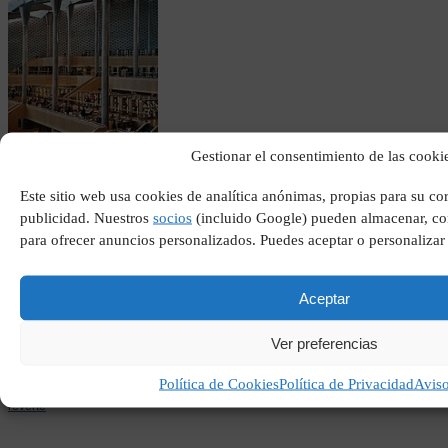
Biblioteca de alejandria
Gestionar el consentimiento de las cooki
actual
Este sitio web usa cookies de analítica anónimas, propias para su c
publicidad. Nuestros
socios
(incluido Google) pueden almacenar, com
para ofrecer anuncios personalizados. Puedes aceptar o personalizar
Aceptar
Ver preferencias
Política de Cookies
Política de Privacidad
Avis
Articulos arturo perez
reverte