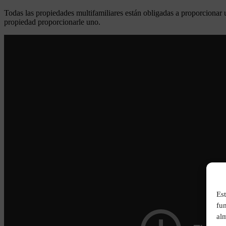
Todas las propiedades multifamiliares están obligadas a proporcionar una
propiedad proporcionarle uno.
Est
fu
alm