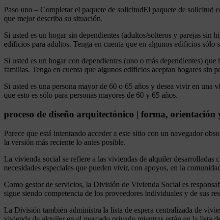
Paso uno – Completar el paquete de solicitudEl paquete de solicitud co
que mejor describa su situación.
Si usted es un hogar sin dependientes (adultos/solteros y parejas sin h
edificios para adultos. Tenga en cuenta que en algunos edificios sólo
Si usted es un hogar con dependientes (uno o más dependientes) que bu
familias. Tenga en cuenta que algunos edificios aceptan hogares sin p
Si usted es una persona mayor de 60 o 65 años y desea vivir en una v
que esto es sólo para personas mayores de 60 y 65 años.
proceso de diseño arquitectónico | forma, orientación y
Parece que está intentando acceder a este sitio con un navegador obs
la versión más reciente lo antes posible.
La vivienda social se refiere a las viviendas de alquiler desarrollad
necesidades especiales que pueden vivir, con apoyos, en la comunida
Como gestor de servicios, la División de Vivienda Social es responsab
sigue siendo competencia de los proveedores individuales y de sus res
La División también administra la lista de espera centralizada de vivi
vivienda de alquiler en el mercado privado mientras están en la lista d