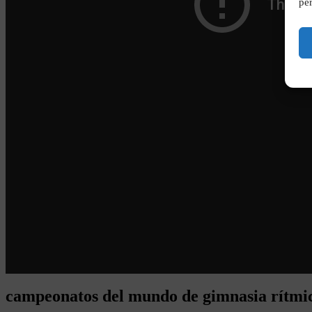
per
campeonatos del mundo de gimnasia rítmic