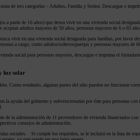
nsta de tres categorías – Adultos, Familia y Senior. Descargue e imprima
ijos a partir de 16 años) que desea vivir en una vivienda social designa
 se aceptan adultos mayores de 50 años, personas mayores de 6 o 65 año
sca vivir en una vivienda social designada para familias, por favor des
ersonas a cargo, como adultos/solteros/parejas y personas mayores de 6
ivienda social para personas mayores, descargue e imprima el formular
 luz solar
oleto. Como resultado, algunas partes del sitio pueden no funcionar co
as con la ayuda del gobierno y subvencionadas por éste para personas c
d.
le de la administración de 11 proveedores de vivienda financiados con 
pectivos consejos de administración.
endas sociales. Si cumple los requisitos, se le incluirá en la lista de 
e espera, ya que puede ser una larga espera.