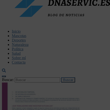
dnaservic.es
Inicio
Mascotas
Deportes
Naturaleza
Política
Salud
Sobre mí
Contacta
Buscar: