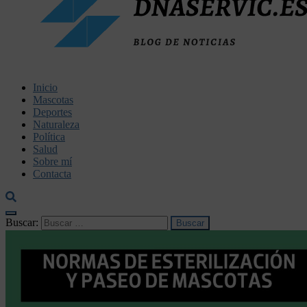
dnaservic.es
Inicio
Mascotas
Deportes
Naturaleza
Política
Salud
Sobre mí
Contacta
Buscar: