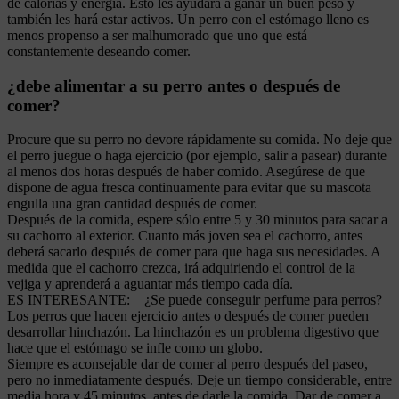
de calorías y energía. Esto les ayudará a ganar un buen peso y
también les hará estar activos. Un perro con el estómago lleno es
menos propenso a ser malhumorado que uno que está
constantemente deseando comer.
¿debe alimentar a su perro antes o después de
comer?
Procure que su perro no devore rápidamente su comida. No deje que
el perro juegue o haga ejercicio (por ejemplo, salir a pasear) durante
al menos dos horas después de haber comido. Asegúrese de que
dispone de agua fresca continuamente para evitar que su mascota
engulla una gran cantidad después de comer.
Después de la comida, espere sólo entre 5 y 30 minutos para sacar a
su cachorro al exterior. Cuanto más joven sea el cachorro, antes
deberá sacarlo después de comer para que haga sus necesidades. A
medida que el cachorro crezca, irá adquiriendo el control de la
vejiga y aprenderá a aguantar más tiempo cada día.
ES INTERESANTE: ¿Se puede conseguir perfume para perros?
Los perros que hacen ejercicio antes o después de comer pueden
desarrollar hinchazón. La hinchazón es un problema digestivo que
hace que el estómago se infle como un globo.
Siempre es aconsejable dar de comer al perro después del paseo,
pero no inmediatamente después. Deje un tiempo considerable, entre
media hora y 45 minutos, antes de darle la comida. Dar de comer a