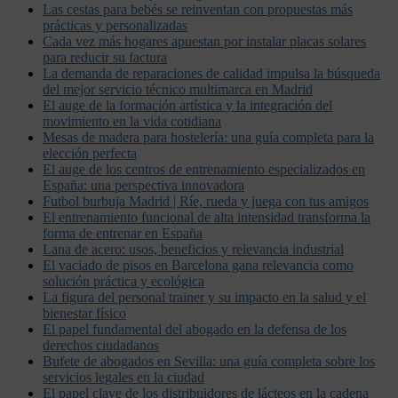
Las cestas para bebés se reinventan con propuestas más
prácticas y personalizadas
Cada vez más hogares apuestan por instalar placas solares
para reducir su factura
La demanda de reparaciones de calidad impulsa la búsqueda
del mejor servicio técnico multimarca en Madrid
El auge de la formación artística y la integración del
movimiento en la vida cotidiana
Mesas de madera para hostelería: una guía completa para la
elección perfecta
El auge de los centros de entrenamiento especializados en
España: una perspectiva innovadora
Futbol burbuja Madrid | Ríe, rueda y juega con tus amigos
El entrenamiento funcional de alta intensidad transforma la
forma de entrenar en España
Lana de acero: usos, beneficios y relevancia industrial
El vaciado de pisos en Barcelona gana relevancia como
solución práctica y ecológica
La figura del personal trainer y su impacto en la salud y el
bienestar físico
El papel fundamental del abogado en la defensa de los
derechos ciudadanos
Bufete de abogados en Sevilla: una guía completa sobre los
servicios legales en la ciudad
El papel clave de los distribuidores de lácteos en la cadena