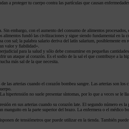
udan a proteger tu cuerpo contra las partículas que causan enfermedades
eta. Sin embargo, con el aumento del consumo de alimentos procesados, 
los alimentos fundó las civilizaciones y sigue siendo fundamental en la
con sal; la palabra salario deriva del latín salarium, posiblemente en r
an valor y fiabilidad».
rjudicial para la salud y sólo debe consumirse en pequeñas cantidades. La
r un ataque al corazón. Es el sodio de la sal el que contribuye a la hiper
ucha más sal de la que necesita.
es de las arterias cuando el corazón bombea sangre. Las arterias son los
cuerpo.
 La hipertensión no suele presentar síntomas, por lo que a veces se le l
esión en sus arterias cuando su corazón late. El segundo número es la pre
 un manguito en la parte superior del brazo. La enfermera o el médico bo
isponen de tensiómetros que puede utilizar en la tienda. También puede