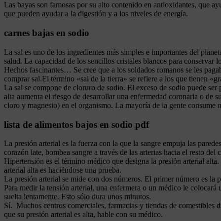
Las bayas son famosas por su alto contenido en antioxidantes, que ay
que pueden ayudar a la digestión y a los niveles de energía.
carnes bajas en sodio
La sal es uno de los ingredientes más simples e importantes del plan
salud. La capacidad de los sencillos cristales blancos para conservar 
Hechos fascinantes… Se cree que a los soldados romanos se les pagaba 
comprar sal.El término «sal de la tierra» se refiere a los que tienen «gr
La sal se compone de cloruro de sodio. El exceso de sodio puede ser pe
alta aumenta el riesgo de desarrollar una enfermedad coronaria o de sufri
cloro y magnesio) en el organismo. La mayoría de la gente consume m
lista de alimentos bajos en sodio pdf
La presión arterial es la fuerza con la que la sangre empuja las pared
corazón late, bombea sangre a través de las arterias hacia el resto del 
Hipertensión es el término médico que designa la presión arterial alta.
arterial alta es haciéndose una prueba.
La presión arterial se mide con dos números. El primer número es la pr
Para medir la tensión arterial, una enfermera o un médico le colocará
suelta lentamente. Esto sólo dura unos minutos.
Sí. Muchos centros comerciales, farmacias y tiendas de comestibles d
que su presión arterial es alta, hable con su médico.