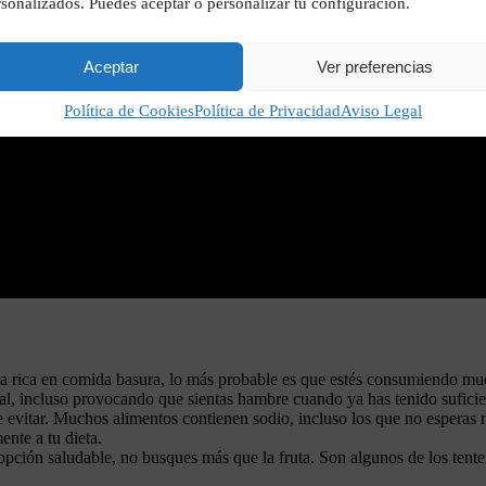
sonalizados. Puedes aceptar o personalizar tu configuración.
Aceptar
Ver preferencias
Política de Cookies
Política de Privacidad
Aviso Legal
ieta rica en comida basura, lo más probable es que estés consumiendo mu
ral, incluso provocando que sientas hambre cuando ya has tenido suficie
de evitar. Muchos alimentos contienen sodio, incluso los que no esperas 
ente a tu dieta.
 opción saludable, no busques más que la fruta. Son algunos de los tentem