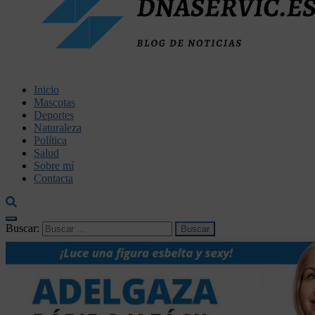
dnaservic.es
Inicio
Mascotas
Deportes
Naturaleza
Política
Salud
Sobre mí
Contacta
Buscar: