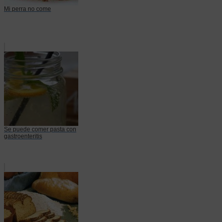
Mi perra no come
Se puede comer pasta con
gastroenteritis