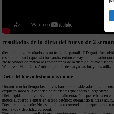
per
resultados de la dieta del huevo de 2 sema
dieta del huevo resultados es un fondo de pantalla HD gratis fue sub
resolución exacta que está buscando, entonces vaya a una resolución n
No te olvides de marcar los comentarios de la dieta del huevo usand
Windows, Mac, iOs o Android, podrás descargar las imágenes utilizan
Dieta del huevo testimonios online
Durante mucho tiempo los huevos han sido considerados un alimento bá
exquisito sabor y la cantidad de nutrientes que aporta al organismo.
Dieta rápida de huevo: Es un plan de alimentación, que se basa en el
induce al cuerpo a entrar en estado cetónico quemando la grasa acumu
Dieta del huevo solo: No es una dieta recomendada porque como su no
desmayos y debilidad corporal.
Dieta del huevo duro: Es la mejor opción para aquellas personas que q