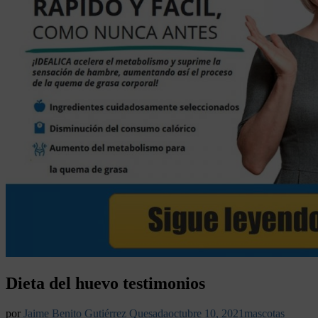
Dieta del huevo testimonios
por
Jaime Benito Gutiérrez Quesada
octubre 10, 2021
mascotas