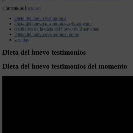
Contenidos
[
ocultar
]
Dieta del huevo testimonios
Dieta del huevo testimonios del momento
resultados de la dieta del huevo de 2 semanas
Dieta del huevo testimonios online
ver más
Dieta del huevo testimonios
Dieta del huevo testimonios del momento