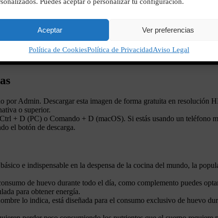
sonalizados. Puedes aceptar o personalizar tu configuración.
Aceptar
Ver preferencias
Política de Cookies
Política de Privacidad
Aviso Legal
nas
ido por Admin. Descargar esta imagen de forma gratuita en resolución H
ativa o superior.
o Ctrl + D (PC) o Comando + D (macOS). Si estás usando un teléfono m
do el botón de descarga.
sico e indispensable en la despensa de la cocina del mundo, la popular
 consumo de huevo durante todo el día, como complemento puedes optar 
lada para obtener energía.
mbre lo indica, está diseñada para el consumo exclusivo de huevo dur
uieren perder peso consumiendo los nutrientes que el cuerpo requiere pa