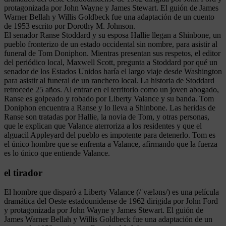
protagonizada por John Wayne y James Stewart. El guión de James
Warner Bellah y Willis Goldbeck fue una adaptación de un cuento
de 1953 escrito por Dorothy M. Johnson.
El senador Ranse Stoddard y su esposa Hallie llegan a Shinbone, un
pueblo fronterizo de un estado occidental sin nombre, para asistir al
funeral de Tom Doniphon. Mientras presentan sus respetos, el editor
del periódico local, Maxwell Scott, pregunta a Stoddard por qué un
senador de los Estados Unidos haría el largo viaje desde Washington
para asistir al funeral de un ranchero local. La historia de Stoddard
retrocede 25 años. Al entrar en el territorio como un joven abogado,
Ranse es golpeado y robado por Liberty Valance y su banda. Tom
Doniphon encuentra a Ranse y lo lleva a Shinbone. Las heridas de
Ranse son tratadas por Hallie, la novia de Tom, y otras personas,
que le explican que Valance aterroriza a los residentes y que el
alguacil Appleyard del pueblo es impotente para detenerlo. Tom es
el único hombre que se enfrenta a Valance, afirmando que la fuerza
es lo único que entiende Valance.
el tirador
El hombre que disparó a Liberty Valance (/ˈvæləns/) es una película
dramática del Oeste estadounidense de 1962 dirigida por John Ford
y protagonizada por John Wayne y James Stewart. El guión de
James Warner Bellah y Willis Goldbeck fue una adaptación de un