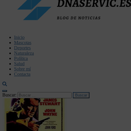
dnaservic.es
Inicio
Mascotas
Deportes
Naturaleza
Política
Salud
Sobre mí
Contacta
Buscar: