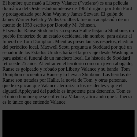
El hombre que mató a Liberty Valance (/ˈvæləns/) es una película
dramática del Oeste estadounidense de 1962 dirigida por John Ford
y protagonizada por John Wayne y James Stewart. El guión de
James Warner Bellah y Willis Goldbeck fue una adaptación de un
cuento de 1953 escrito por Dorothy M. Johnson.
El senador Ranse Stoddard y su esposa Hallie llegan a Shinbone, un
pueblo fronterizo de un estado occidental sin nombre, para asistir al
funeral de Tom Doniphon. Mientras presentan sus respetos, el editor
del periódico local, Maxwell Scott, pregunta a Stoddard por qué un
senador de los Estados Unidos haría el largo viaje desde Washington
para asistir al funeral de un ranchero local. La historia de Stoddard
retrocede 25 años. Al entrar en el territorio como un joven abogado,
Ranse es golpeado y robado por Liberty Valance y su banda. Tom
Doniphon encuentra a Ranse y lo lleva a Shinbone. Las heridas de
Ranse son tratadas por Hallie, la novia de Tom, y otras personas,
que le explican que Valance aterroriza a los residentes y que el
alguacil Appleyard del pueblo es impotente para detenerlo. Tom es
el único hombre que se enfrenta a Valance, afirmando que la fuerza
es lo único que entiende Valance.