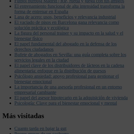
Futbol burbuja Madrid | Ríe, rueda y juega con tus amigos
El entrenamiento funcional de alta intensidad transforma la
forma de entrenar en España
Lana de acero: usos, beneficios y relevancia industrial
El vaciado de pisos en Barcelona gana relevancia como
solución práctica y ecológica
La figura del personal trainer y su impacto en la salud y el
bienestar físico
El papel fundamental del abogado en la defensa de los
derechos ciudadanos
Bufete de abogados en Sevilla: una guía completa sobre los
servicios legales en la ciudad
El papel clave de los distribuidores de lácteos en la cadena
alimentaria: enfoque en la distribución de quesos
Psicólogo ansiedad: apoyo profesional para gestionar el
bienestar emocional
La importancia de una asesoría profesional en un entorno
empresarial cambiante
El papel del asesor hipotecario en la adquisición de vivienda
Psicología: Clave para el bienestar emocional y mental
Más visitadas
Cuanto tarda en bajar la ggt
Peores meses de un cachorro