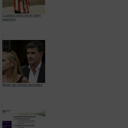
Cuantos hijos tiene julen
guerrero
Mujer de michel gonzalez