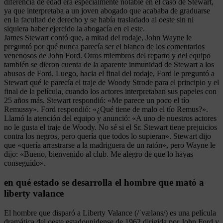
diferencia de edad era especialmente notable en el caso de Stewart,
ya que interpretaba a un joven abogado que acababa de graduarse
en la facultad de derecho y se había trasladado al oeste sin ni
siquiera haber ejercido la abogacía en el este.
James Stewart contó que, a mitad del rodaje, John Wayne le
preguntó por qué nunca parecía ser el blanco de los comentarios
venenosos de John Ford. Otros miembros del reparto y del equipo
también se dieron cuenta de la aparente inmunidad de Stewart a los
abusos de Ford. Luego, hacia el final del rodaje, Ford le preguntó a
Stewart qué le parecía el traje de Woody Strode para el principio y el
final de la película, cuando los actores interpretaban sus papeles con
25 años más. Stewart respondió: «Me parece un poco el tío
Remussy». Ford respondió: «¿Qué tiene de malo el tío Remus?».
Llamó la atención del equipo y anunció: «A uno de nuestros actores
no le gusta el traje de Woody. No sé si el Sr. Stewart tiene prejuicios
contra los negros, pero quería que todos lo supieran». Stewart dijo
que «quería arrastrarse a la madriguera de un ratón», pero Wayne le
dijo: «Bueno, bienvenido al club. Me alegro de que lo hayas
conseguido».
en qué estado se desarrolla el hombre que mató a
liberty valance
El hombre que disparó a Liberty Valance (/ˈvæləns/) es una película
dramática del oeste estadounidense de 1962 dirigida por John Ford y