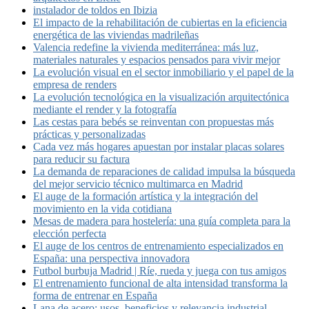
instalador de toldos en Ibizia
El impacto de la rehabilitación de cubiertas en la eficiencia
energética de las viviendas madrileñas
Valencia redefine la vivienda mediterránea: más luz,
materiales naturales y espacios pensados para vivir mejor
La evolución visual en el sector inmobiliario y el papel de la
empresa de renders
La evolución tecnológica en la visualización arquitectónica
mediante el render y la fotografía
Las cestas para bebés se reinventan con propuestas más
prácticas y personalizadas
Cada vez más hogares apuestan por instalar placas solares
para reducir su factura
La demanda de reparaciones de calidad impulsa la búsqueda
del mejor servicio técnico multimarca en Madrid
El auge de la formación artística y la integración del
movimiento en la vida cotidiana
Mesas de madera para hostelería: una guía completa para la
elección perfecta
El auge de los centros de entrenamiento especializados en
España: una perspectiva innovadora
Futbol burbuja Madrid | Ríe, rueda y juega con tus amigos
El entrenamiento funcional de alta intensidad transforma la
forma de entrenar en España
Lana de acero: usos, beneficios y relevancia industrial