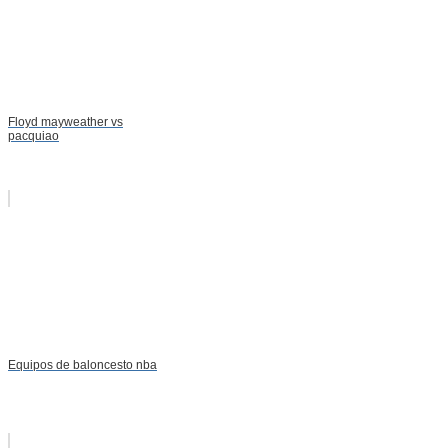
Floyd mayweather vs
pacquiao
Equipos de baloncesto nba