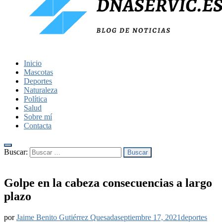
dnaservic.es
Inicio
Mascotas
Deportes
Naturaleza
Política
Salud
Sobre mí
Contacta
Buscar:
Golpe en la cabeza consecuencias a largo
plazo
por
Jaime Benito Gutiérrez Quesada
septiembre 17, 2021
deportes