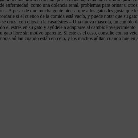
de enfermedad, como una dolencia renal, problemas para orinar u otros
 – A pesar de que mucha gente piensa que a los gatos les gusta que les de
cordarle si el cuenco de la comida está vacío, y puede notar que su ga
 se cruza con ellos en la casaEstrés – Una nueva mascota, un cambio de
do el estrés en su gato y ayúdele a adaptarse al cambioEnvejecimiento –
 gato llore sin motivo aparente. Si este es el caso, consulte con su ve
mbras aúllan cuando están en celo, y los machos aúllan cuando huelen 