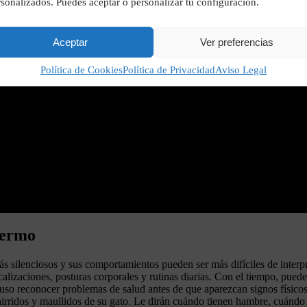
sonalizados. Puedes aceptar o personalizar tu configuración.
Aceptar
Ver preferencias
Política de Cookies
Política de Privacidad
Aviso Legal
fermo
ás silenciosos y sus comportamientos pueden ser más difíciles de interpre
izaciones, posturas corporales y rutinas diarias. Con el tiempo, puede l
cluso reconocer problemas de salud antes de que aparezcan signos físico
rridos y maullidos de su gato. Le dirán cuándo tienen hambre, cuándo s