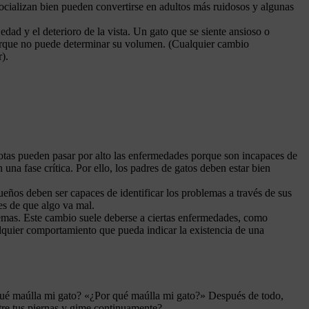
socializan bien pueden convertirse en adultos más ruidosos y algunas
ad y el deterioro de la vista. Un gato que se siente ansioso o
porque no puede determinar su volumen. (Cualquier cambio
).
scotas pueden pasar por alto las enfermedades porque son incapaces de
na fase crítica. Por ello, los padres de gatos deben estar bien
ueños deben ser capaces de identificar los problemas a través de sus
es de que algo va mal.
oblemas. Este cambio suele deberse a ciertas enfermedades, como
alquier comportamiento que pueda indicar la existencia de una
r qué maúlla mi gato? «¿Por qué maúlla mi gato?» Después de todo,
ntre tus piernas y gime continuamente?