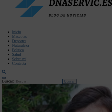
dnaservic.es
Inicio
Mascotas
Deportes
Naturaleza
Política
Salud
Sobre mí
Contacta
Buscar: