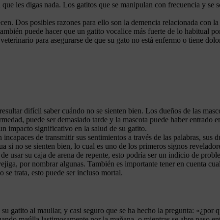
n que les digas nada. Los gatitos que se manipulan con frecuencia y se 
. Dos posibles razones para ello son la demencia relacionada con la ed
también puede hacer que un gatito vocalice más fuerte de lo habitual 
eterinario para asegurarse de que su gato no está enfermo o tiene dolor
 resultar difícil saber cuándo no se sienten bien. Los dueños de las ma
rmedad, puede ser demasiado tarde y la mascota puede haber entrado en u
 impacto significativo en la salud de su gatito.
ncapaces de transmitir sus sentimientos a través de las palabras, sus d
 si no se sienten bien, lo cual es uno de los primeros signos revelador
ja de usar su caja de arena de repente, esto podría ser un indicio de pr
a vejiga, por nombrar algunas. También es importante tener en cuenta cu
 se trata, esto puede ser incluso mortal.
 su gatito al maullar, y casi seguro que se ha hecho la pregunta: «¿po
 cuando maúlla lastimosamente por la mañana, o mientras se abre paso e