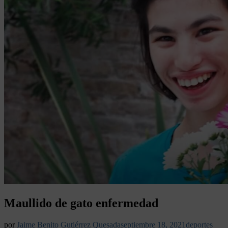
Maullido de gato enfermedad
por
Jaime Benito Gutiérrez Quesada
septiembre 18, 2021
deportes