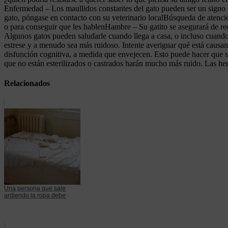
Enfermedad – Los maullidos constantes del gato pueden ser un signo 
gato, póngase en contacto con su veterinario localBúsqueda de atención
o para conseguir que les hablenHambre – Su gatito se asegurará de re
Algunos gatos pueden saludarle cuando llega a casa, o incluso cuando
estrese y a menudo sea más ruidoso. Intente averiguar qué está causan
disfunción cognitiva, a medida que envejecen. Esto puede hacer que su
que no están esterilizados o castrados harán mucho más ruido. Las he
Relacionados
Una persona que sale
ardiendo la ropa debe