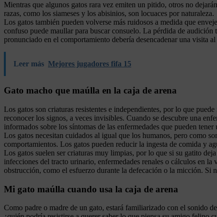
Mientras que algunos gatos rara vez emiten un pitido, otros no dejará
razas, como los siameses y los abisinios, son locuaces por naturaleza.
Los gatos también pueden volverse más ruidosos a medida que envejecen
confuso puede maullar para buscar consuelo. La pérdida de audición 
pronunciado en el comportamiento debería desencadenar una visita al v
Leer más
Mejores jugadores fifa 15
Gato macho que maúlla en la caja de arena
Los gatos son criaturas resistentes e independientes, por lo que puede
reconocer los signos, a veces invisibles. Cuando se descubre una enfe
informados sobre los síntomas de las enfermedades que pueden tener un
Los gatos necesitan cuidados al igual que los humanos, pero como son i
comportamientos. Los gatos pueden reducir la ingesta de comida y agua
Los gatos suelen ser criaturas muy limpias, por lo que si su gatito de
infecciones del tracto urinario, enfermedades renales o cálculos en l
obstrucción, como el esfuerzo durante la defecación o la micción. Si no
Mi gato maúlla cuando usa la caja de arena
Como padre o madre de un gato, estará familiarizado con el sonido de
¿quién podría resistirse a querer saber lo que piensa su amigo felino