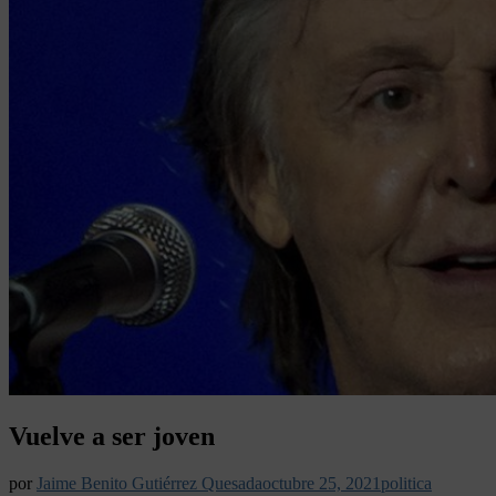
Vuelve a ser joven
por
Jaime Benito Gutiérrez Quesada
octubre 25, 2021
politica