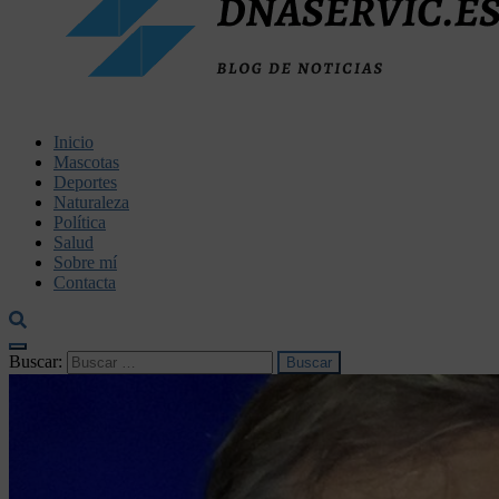
dnaservic.es
Inicio
Mascotas
Deportes
Naturaleza
Política
Salud
Sobre mí
Contacta
Buscar: