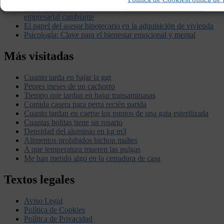
La importancia de una asesoría profesional en un entorno
empresarial cambiante
El papel del asesor hipotecario en la adquisición de vivienda
Psicología: Clave para el bienestar emocional y mental
Más visitadas
Cuanto tarda en bajar la ggt
Peores meses de un cachorro
Tiempo que tardan en bajar transaminasas
Comida casera para perra recién parida
Cuanto tardan en caerse los puntos de una gata esterilizada
Cuantas bolitas tiene un rosario
Densidad del aluminio en kg m3
Alimentos prohibidos bichon maltes
A que temperatura mueren las pulgas
Me han metido algo en la cerradura de casa
Textos legales
Aviso Legal
Política de Cookies
Política de Privacidad