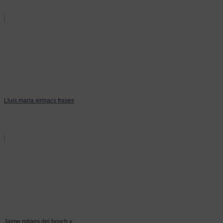
Lluis maria xirinacs frases
Jaime milans del bosch y