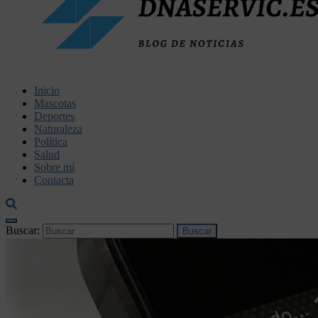
dnaservic.es
Inicio
Mascotas
Deportes
Naturaleza
Política
Salud
Sobre mí
Contacta
Buscar: