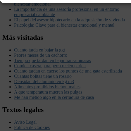
bienestar emocional
La importancia de una asesoría profesional en un entorno
empresarial cambiante
El papel del asesor hipotecario en la adquisición de vivienda
Psicología: Clave para el bienestar emocional y mental
Más visitadas
Cuanto tarda en bajar la ggt
Peores meses de un cachorro
Tiempo que tardan en bajar transaminasas
Comida casera para perra recién parida
Cuanto tardan en caerse los puntos de una gata esterilizada
Cuantas bolitas tiene un rosario
Densidad del aluminio en kg m3
Alimentos prohibidos bichon maltes
A que temperatura mueren las pulgas
Me han metido algo en la cerradura de casa
Textos legales
Aviso Legal
Política de Cookies