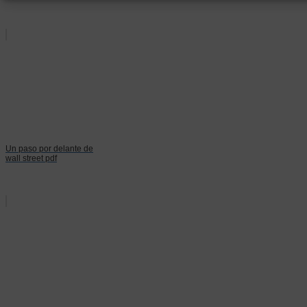
Un paso por delante de
wall street pdf