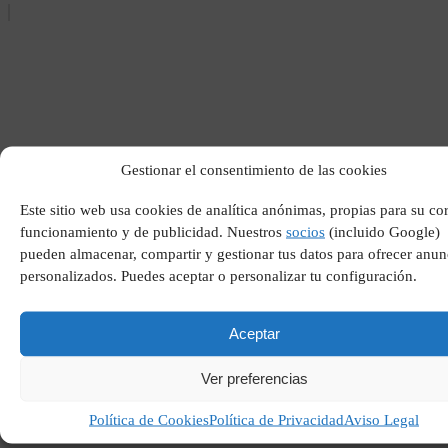
Gestionar el consentimiento de las cookies
Todo el mundo lo tiene
pero nadie puede perderlo
Este sitio web usa cookies de analítica anónimas, propias para su co
funcionamiento y de publicidad. Nuestros
socios
(incluido Google)
pueden almacenar, compartir y gestionar tus datos para ofrecer anun
personalizados. Puedes aceptar o personalizar tu configuración.
Aceptar
Ver preferencias
Política de Cookies
Política de Privacidad
Aviso Legal
Modificacion del codigo
penal