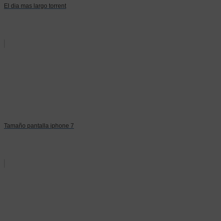
El dia mas largo torrent
Tamaño pantalla iphone 7