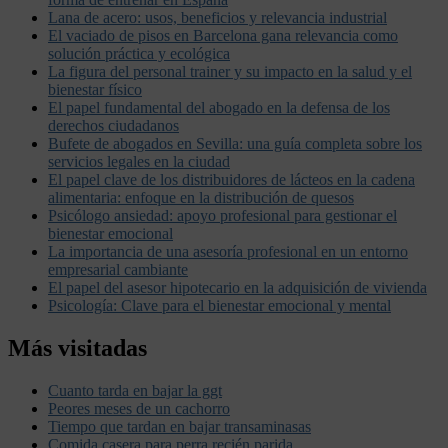
Lana de acero: usos, beneficios y relevancia industrial
El vaciado de pisos en Barcelona gana relevancia como
solución práctica y ecológica
La figura del personal trainer y su impacto en la salud y el
bienestar físico
El papel fundamental del abogado en la defensa de los
derechos ciudadanos
Bufete de abogados en Sevilla: una guía completa sobre los
servicios legales en la ciudad
El papel clave de los distribuidores de lácteos en la cadena
alimentaria: enfoque en la distribución de quesos
Psicólogo ansiedad: apoyo profesional para gestionar el
bienestar emocional
La importancia de una asesoría profesional en un entorno
empresarial cambiante
El papel del asesor hipotecario en la adquisición de vivienda
Psicología: Clave para el bienestar emocional y mental
Más visitadas
Cuanto tarda en bajar la ggt
Peores meses de un cachorro
Tiempo que tardan en bajar transaminasas
Comida casera para perra recién parida