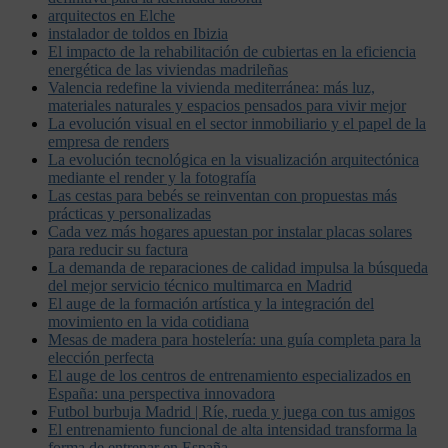
arquitectos en Elche
instalador de toldos en Ibizia
El impacto de la rehabilitación de cubiertas en la eficiencia
energética de las viviendas madrileñas
Valencia redefine la vivienda mediterránea: más luz,
materiales naturales y espacios pensados para vivir mejor
La evolución visual en el sector inmobiliario y el papel de la
empresa de renders
La evolución tecnológica en la visualización arquitectónica
mediante el render y la fotografía
Las cestas para bebés se reinventan con propuestas más
prácticas y personalizadas
Cada vez más hogares apuestan por instalar placas solares
para reducir su factura
La demanda de reparaciones de calidad impulsa la búsqueda
del mejor servicio técnico multimarca en Madrid
El auge de la formación artística y la integración del
movimiento en la vida cotidiana
Mesas de madera para hostelería: una guía completa para la
elección perfecta
El auge de los centros de entrenamiento especializados en
España: una perspectiva innovadora
Futbol burbuja Madrid | Ríe, rueda y juega con tus amigos
El entrenamiento funcional de alta intensidad transforma la
forma de entrenar en España