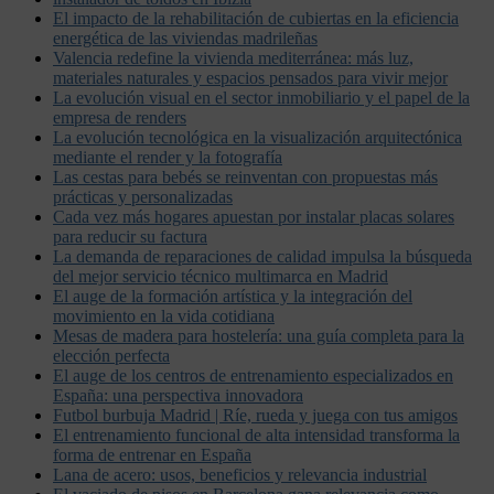
El impacto de la rehabilitación de cubiertas en la eficiencia
energética de las viviendas madrileñas
Valencia redefine la vivienda mediterránea: más luz,
materiales naturales y espacios pensados para vivir mejor
La evolución visual en el sector inmobiliario y el papel de la
empresa de renders
La evolución tecnológica en la visualización arquitectónica
mediante el render y la fotografía
Las cestas para bebés se reinventan con propuestas más
prácticas y personalizadas
Cada vez más hogares apuestan por instalar placas solares
para reducir su factura
La demanda de reparaciones de calidad impulsa la búsqueda
del mejor servicio técnico multimarca en Madrid
El auge de la formación artística y la integración del
movimiento en la vida cotidiana
Mesas de madera para hostelería: una guía completa para la
elección perfecta
El auge de los centros de entrenamiento especializados en
España: una perspectiva innovadora
Futbol burbuja Madrid | Ríe, rueda y juega con tus amigos
El entrenamiento funcional de alta intensidad transforma la
forma de entrenar en España
Lana de acero: usos, beneficios y relevancia industrial