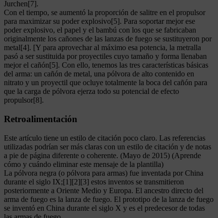
Jurchen[7].
Con el tiempo, se aumentó la proporción de salitre en el propulsor
para maximizar su poder explosivo[5]. Para soportar mejor ese
poder explosivo, el papel y el bambú con los que se fabricaban
originalmente los cañones de las lanzas de fuego se sustituyeron por
metal[4]. [Y para aprovechar al máximo esa potencia, la metralla
pasó a ser sustituida por proyectiles cuyo tamaño y forma llenaban
mejor el cañón[5]. Con ello, tenemos las tres características básicas
del arma: un cañón de metal, una pólvora de alto contenido en
nitrato y un proyectil que ocluye totalmente la boca del cañón para
que la carga de pólvora ejerza todo su potencial de efecto
propulsor[8].
Retroalimentación
Este artículo tiene un estilo de citación poco claro. Las referencias
utilizadas podrían ser más claras con un estilo de citación y de notas
a pie de página diferente o coherente. (Mayo de 2015) (Aprende
cómo y cuándo eliminar este mensaje de la plantilla)
La pólvora negra (o pólvora para armas) fue inventada por China
durante el siglo IX;[1][2][3] estos inventos se transmitieron
posteriormente a Oriente Medio y Europa. El ancestro directo del
arma de fuego es la lanza de fuego. El prototipo de la lanza de fuego
se inventó en China durante el siglo X y es el predecesor de todas
las armas de fuego.