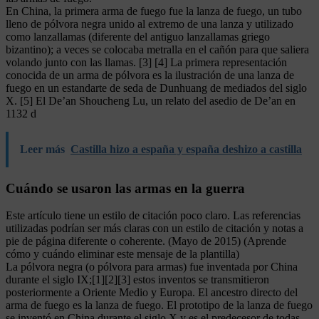
En China, la primera arma de fuego fue la lanza de fuego, un tubo
lleno de pólvora negra unido al extremo de una lanza y utilizado
como lanzallamas (diferente del antiguo lanzallamas griego
bizantino); a veces se colocaba metralla en el cañón para que saliera
volando junto con las llamas. [3] [4] La primera representación
conocida de un arma de pólvora es la ilustración de una lanza de
fuego en un estandarte de seda de Dunhuang de mediados del siglo
X. [5] El De’an Shoucheng Lu, un relato del asedio de De’an en
1132 d
Leer más
Castilla hizo a españa y españa deshizo a castilla
Cuándo se usaron las armas en la guerra
Este artículo tiene un estilo de citación poco claro. Las referencias
utilizadas podrían ser más claras con un estilo de citación y notas a
pie de página diferente o coherente. (Mayo de 2015) (Aprende
cómo y cuándo eliminar este mensaje de la plantilla)
La pólvora negra (o pólvora para armas) fue inventada por China
durante el siglo IX;[1][2][3] estos inventos se transmitieron
posteriormente a Oriente Medio y Europa. El ancestro directo del
arma de fuego es la lanza de fuego. El prototipo de la lanza de fuego
se inventó en China durante el siglo X y es el predecesor de todas