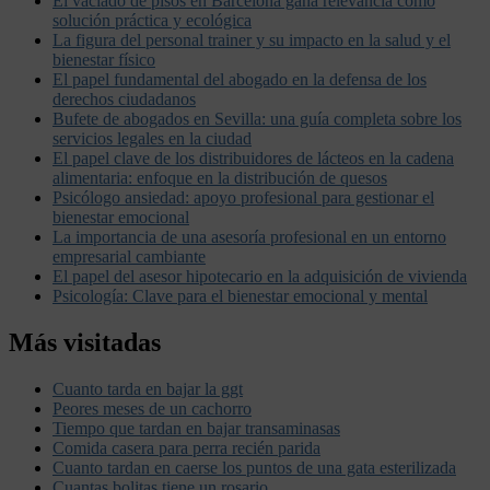
El vaciado de pisos en Barcelona gana relevancia como
solución práctica y ecológica
La figura del personal trainer y su impacto en la salud y el
bienestar físico
El papel fundamental del abogado en la defensa de los
derechos ciudadanos
Bufete de abogados en Sevilla: una guía completa sobre los
servicios legales en la ciudad
El papel clave de los distribuidores de lácteos en la cadena
alimentaria: enfoque en la distribución de quesos
Psicólogo ansiedad: apoyo profesional para gestionar el
bienestar emocional
La importancia de una asesoría profesional en un entorno
empresarial cambiante
El papel del asesor hipotecario en la adquisición de vivienda
Psicología: Clave para el bienestar emocional y mental
Más visitadas
Cuanto tarda en bajar la ggt
Peores meses de un cachorro
Tiempo que tardan en bajar transaminasas
Comida casera para perra recién parida
Cuanto tardan en caerse los puntos de una gata esterilizada
Cuantas bolitas tiene un rosario