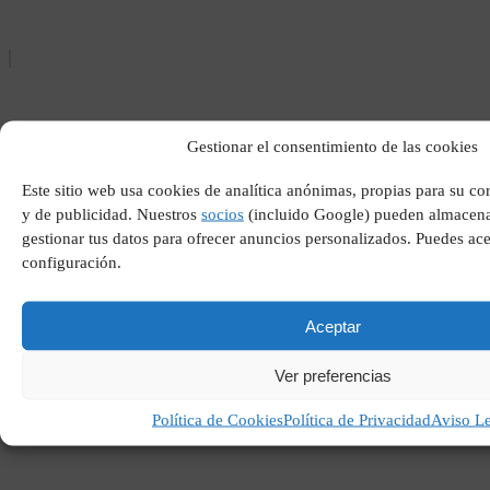
Gestionar el consentimiento de las cookies
Este sitio web usa cookies de analítica anónimas, propias para su c
y de publicidad. Nuestros
socios
(incluido Google) pueden almacena
gestionar tus datos para ofrecer anuncios personalizados. Puedes ace
Cambio climatico no existe
configuración.
Aceptar
Ver preferencias
Política de Cookies
Política de Privacidad
Aviso L