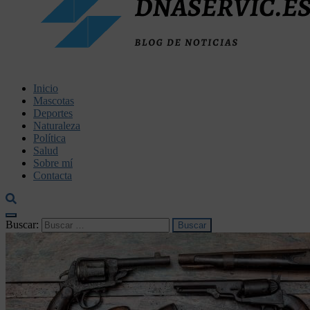
dnaservic.es
Inicio
Mascotas
Deportes
Naturaleza
Política
Salud
Sobre mí
Contacta
Buscar: