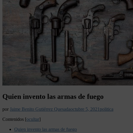
Quien invento las armas de fuego
por
Jaime Benito Gutiérrez Quesada
octubre 5, 2021
politica
Contenidos
[
ocultar
]
Quien invento las armas de fuego