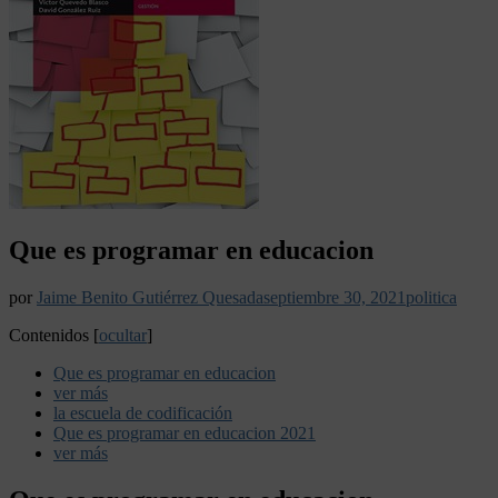
Que es programar en educacion
por
Jaime Benito Gutiérrez Quesada
septiembre 30, 2021
politica
Contenidos
[
ocultar
]
Que es programar en educacion
ver más
la escuela de codificación
Que es programar en educacion 2021
ver más