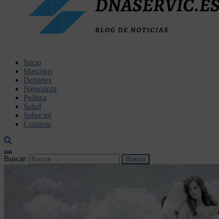
dnaservic.es
Inicio
Mascotas
Deportes
Naturaleza
Política
Salud
Sobre mí
Contacta
Buscar: