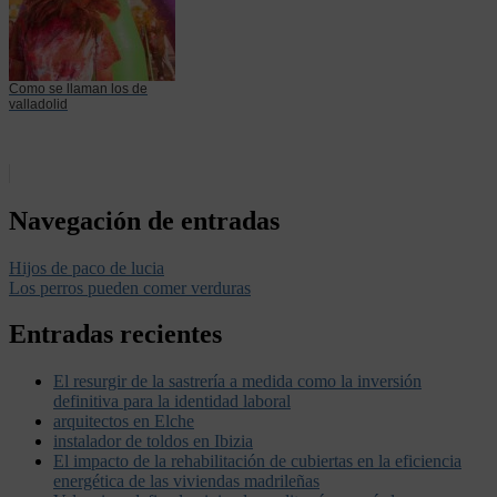
Como se llaman los de
valladolid
Navegación de entradas
Hijos de paco de lucia
Los perros pueden comer verduras
Entradas recientes
El resurgir de la sastrería a medida como la inversión
definitiva para la identidad laboral
arquitectos en Elche
instalador de toldos en Ibizia
El impacto de la rehabilitación de cubiertas en la eficiencia
energética de las viviendas madrileñas