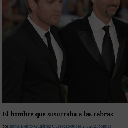
El hombre que susurraba a las cabras
por
Jaime Benito Gutiérrez Quesada
octubre 27, 2021
politica