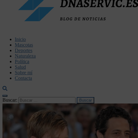
dnaservic.es
Inicio
Mascotas
Deportes
Naturaleza
Política
Salud
Sobre mí
Contacta
Buscar: