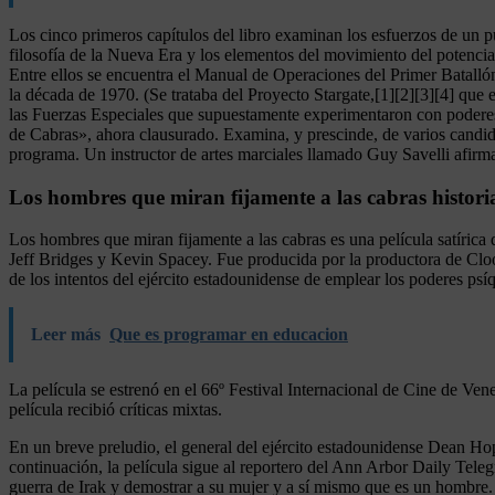
Los cinco primeros capítulos del libro examinan los esfuerzos de un pu
filosofía de la Nueva Era y los elementos del movimiento del potencia
Entre ellos se encuentra el Manual de Operaciones del Primer Batallón
la década de 1970. (Se trataba del Proyecto Stargate,[1][2][3][4] que
las Fuerzas Especiales que supuestamente experimentaron con poderes
de Cabras», ahora clausurado. Examina, y prescinde, de varios candid
programa. Un instructor de artes marciales llamado Guy Savelli afirma 
Los hombres que miran fijamente a las cabras historia
Los hombres que miran fijamente a las cabras es una película satíri
Jeff Bridges y Kevin Spacey. Fue producida por la productora de Clo
de los intentos del ejército estadounidense de emplear los poderes ps
Leer más
Que es programar en educacion
La película se estrenó en el 66º Festival Internacional de Cine de Ve
película recibió críticas mixtas.
En un breve preludio, el general del ejército estadounidense Dean Ho
continuación, la película sigue al reportero del Ann Arbor Daily Tele
guerra de Irak y demostrar a su mujer y a sí mismo que es un hombre. 