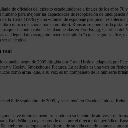
ñado de oficiales del ejército estadounidense a finales de los años 70 
l humano para mejorar las capacidades de recopilación de inteligencia mi
 de la Tierra (1979) y una «unidad de espionaje psíquico» establecida po
 el libro nunca menciona por su nombre). Ronson se pone tras la pista hi
 psíquicos contra cabras desblanqueadas en Fort Bragg, Carolina del No
atos al legendario «sargento mayor» (capítulo 2) que, según se dice, ma
ser el elegido.
 real
ca de comedia negra de 2009 dirigida por Grant Heslov, adaptada por 
oney y Heslov, Smokehouse Pictures. La película es una versión fictic
íquicos como arma -que, a su vez, es un compañero de la miniserie britá
necia el 8 de septiembre de 2009, y se estrenó en Estados Unidos, Reino
pgood se ve dolorosamente frustrado en su intento de atravesar de form
gram, Bob Wilton, cuya esposa le deja por el director del periódico. B
Sin embargo, se topa con la historia de su vida cuando conoce a un opera