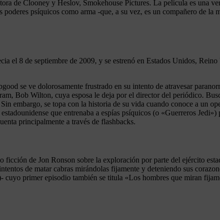
tora de Clooney y Heslov, Smokehouse Pictures. La película es una ver
los poderes psíquicos como arma -que, a su vez, es un compañero de la mi
necia el 8 de septiembre de 2009, y se estrenó en Estados Unidos, Reino
pgood se ve dolorosamente frustrado en su intento de atravesar paranor
gram, Bob Wilton, cuya esposa le deja por el director del periódico. B
Sin embargo, se topa con la historia de su vida cuando conoce a un opera
 estadounidense que entrenaba a espías psíquicos (o «Guerreros Jedi») p
 cuenta principalmente a través de flashbacks.
 ficción de Jon Ronson sobre la exploración por parte del ejército est
s intentos de matar cabras mirándolas fijamente y deteniendo sus corazone
cuyo primer episodio también se titula «Los hombres que miran fijamente