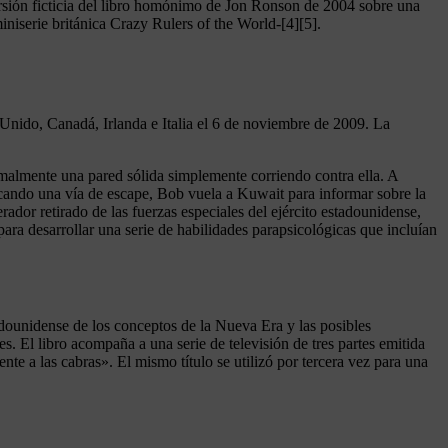
sión ficticia del libro homónimo de Jon Ronson de 2004 sobre una
niserie británica Crazy Rulers of the World-[4][5].
 Unido, Canadá, Irlanda e Italia el 6 de noviembre de 2009. La
malmente una pared sólida simplemente corriendo contra ella. A
uscando una vía de escape, Bob vuela a Kuwait para informar sobre la
dor retirado de las fuerzas especiales del ejército estadounidense,
ara desarrollar una serie de habilidades parapsicológicas que incluían
adounidense de los conceptos de la Nueva Era y las posibles
s. El libro acompaña a una serie de televisión de tres partes emitida
 a las cabras». El mismo título se utilizó por tercera vez para una