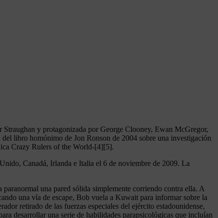
Peter Straughan y protagonizada por George Clooney, Ewan McGregor,
ia del libro homónimo de Jon Ronson de 2004 sobre una investigación
nica Crazy Rulers of the World-[4][5].
 Unido, Canadá, Irlanda e Italia el 6 de noviembre de 2009. La
a paranormal una pared sólida simplemente corriendo contra ella. A
uscando una vía de escape, Bob vuela a Kuwait para informar sobre la
dor retirado de las fuerzas especiales del ejército estadounidense,
ara desarrollar una serie de habilidades parapsicológicas que incluían