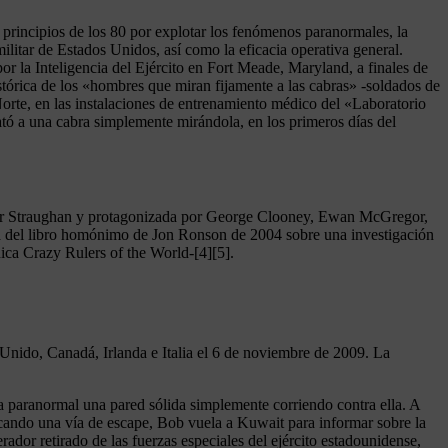
y principios de los 80 por explotar los fenómenos paranormales, la
litar de Estados Unidos, así como la eficacia operativa general.
r la Inteligencia del Ejército en Fort Meade, Maryland, a finales de
stórica de los «hombres que miran fijamente a las cabras» -soldados de
rte, en las instalaciones de entrenamiento médico del «Laboratorio
tó a una cabra simplemente mirándola, en los primeros días del
Peter Straughan y protagonizada por George Clooney, Ewan McGregor,
ia del libro homónimo de Jon Ronson de 2004 sobre una investigación
nica Crazy Rulers of the World-[4][5].
 Unido, Canadá, Irlanda e Italia el 6 de noviembre de 2009. La
a paranormal una pared sólida simplemente corriendo contra ella. A
uscando una vía de escape, Bob vuela a Kuwait para informar sobre la
dor retirado de las fuerzas especiales del ejército estadounidense,