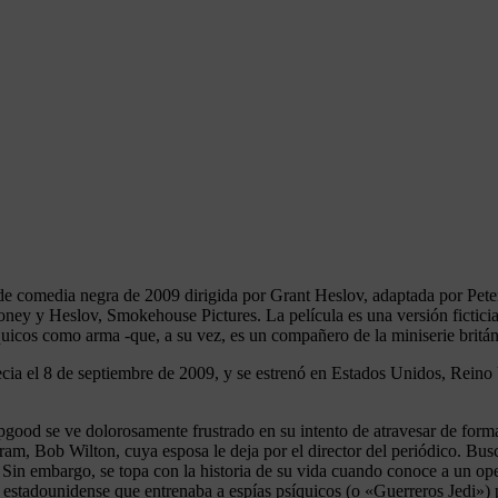
ca de comedia negra de 2009 dirigida por Grant Heslov, adaptada por 
oney y Heslov, Smokehouse Pictures. La película es una versión fictic
íquicos como arma -que, a su vez, es un compañero de la miniserie britá
necia el 8 de septiembre de 2009, y se estrenó en Estados Unidos, Reino
pgood se ve dolorosamente frustrado en su intento de atravesar de form
gram, Bob Wilton, cuya esposa le deja por el director del periódico. B
Sin embargo, se topa con la historia de su vida cuando conoce a un opera
 estadounidense que entrenaba a espías psíquicos (o «Guerreros Jedi») p