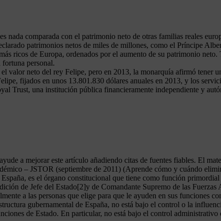
o es nada comparada con el patrimonio neto de otras familias reales eu
declarado patrimonios netos de miles de millones, como el Príncipe Albe
más ricos de Europa, ordenados por el aumento de su patrimonio neto. T
 fortuna personal.
 el valor neto del rey Felipe, pero en 2013, la monarquía afirmó tener 
Felipe, fijados en unos 13.801.830 dólares anuales en 2013, y los servi
yal Trust, una institución pública financieramente independiente y au
r, ayude a mejorar este artículo añadiendo citas de fuentes fiables. El ma
cadémico – JSTOR (septiembre de 2011) (Aprende cómo y cuándo eliminar
spaña, es el órgano constitucional que tiene como función primordial l
condición de Jefe del Estado[2]y de Comandante Supremo de las Fuerzas
lmente a las personas que elige para que le ayuden en sus funciones cons
ructura gubernamental de España, no está bajo el control o la influenci
iones de Estado. En particular, no está bajo el control administrativo 