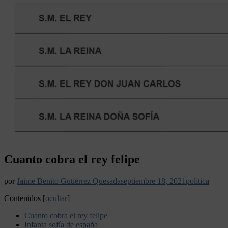
Cuanto cobra el rey felipe
por
Jaime Benito Gutiérrez Quesada
septiembre 18, 2021
politica
Contenidos
[
ocultar
]
Cuanto cobra el rey felipe
Infanta sofía de españa