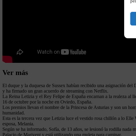
per
Ver más
El duque y la duquesa de Sussex habían recibido una asignación del Du
y ha firmado un gran acuerdo de streaming con Netflix.
La Reina Letizia y el Rey Felipe de España encarnan a la realeza al l
16 de octubre por la noche en Oviedo, España.
Los premios llevan el nombre de la Princesa de Asturias y son un homen
humanidad.
Esta es la tercera vez que Letizia luce el vestido rosa chillón a lo E
esposa, Melania.
Según se ha informado, Sofía, de 13 años, se lesionó la rodilla nada m
Palacio de Marivent y está utilizando una muleta para caminar.