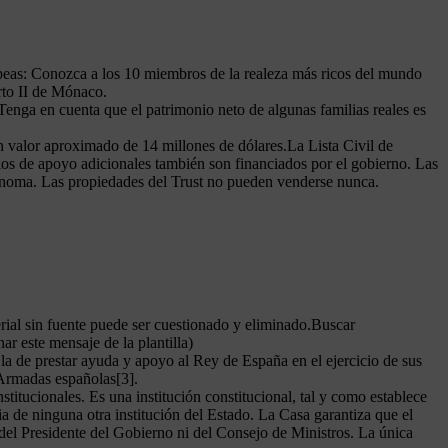
ropeas: Conozca a los 10 miembros de la realeza más ricos del mundo
rto II de Mónaco.
enga en cuenta que el patrimonio neto de algunas familias reales es
un valor aproximado de 14 millones de dólares.La Lista Civil de
cios de apoyo adicionales también son financiados por el gobierno. Las
tónoma. Las propiedades del Trust no pueden venderse nunca.
terial sin fuente puede ser cuestionado y eliminado.Buscar
 este mensaje de la plantilla)
a de prestar ayuda y apoyo al Rey de España en el ejercicio de sus
 Armadas españolas[3].
titucionales. Es una institución constitucional, tal y como establece
a de ninguna otra institución del Estado. La Casa garantiza que el
del Presidente del Gobierno ni del Consejo de Ministros. La única