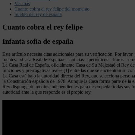
Ver más
Cuanto cobra el rey felipe del momento
Sueldo del rey de españa
Cuanto cobra el rey felipe
Infanta sofía de españa
Este artículo necesita citas adicionales para su verificación. Por favo
fuentes: «Casa Real de España» – noticias – periódicos – libros – er
La Casa Real de España, oficialmente Casa de Su Majestad el Rey de E
funciones y prerrogativas reales,[1] entre las que se encuentran su 
La Casa está bajo la autoridad directa del Rey, que selecciona persona
la Constitución española de 1978. Aunque la Casa forma parte de la est
Rey disponga de medios independientes para desempeñar todas sus func
autoridad ante la que responde es el propio rey.
Leer más
Red de transporte definicion geografia