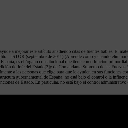
r, ayude a mejorar este artículo añadiendo citas de fuentes fiables. El ma
udito – JSTOR (septiembre de 2011) (Aprende cómo y cuándo eliminar es
spaña, es el órgano constitucional que tiene como función primordial l
condición de Jefe del Estado[2]y de Comandante Supremo de las Fuerzas
lmente a las personas que elige para que le ayuden en sus funciones cons
ructura gubernamental de España, no está bajo el control o la influenci
iones de Estado. En particular, no está bajo el control administrativo 