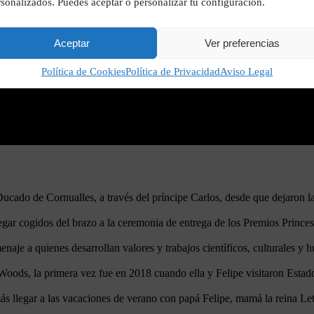
sonalizados. Puedes aceptar o personalizar tu configuración.
Aceptar
Ver preferencias
Política de Cookies
Política de Privacidad
Aviso Legal
cado de Cornualles, a través del príncipe Carlos, desde que dejaron la 
legar cogidos del brazo a la ceremonia de entrega de los Premios Princes
aje a quienes desarrollan valores y trabajos científicos, culturales y 
lle Woods, la primera vez fue en 2018 cuando ella y Felipe visitaron Est
ás llegar a las vacaciones de verano con papá Felipe, mamá la reina Let