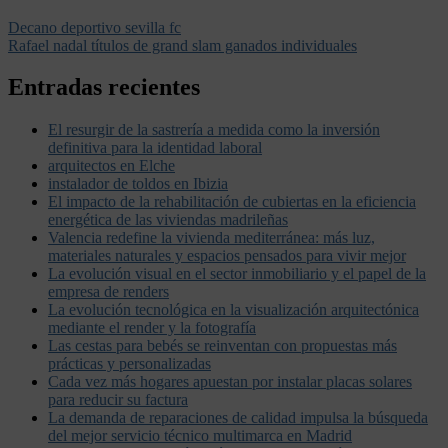
Decano deportivo sevilla fc
Rafael nadal títulos de grand slam ganados individuales
Entradas recientes
El resurgir de la sastrería a medida como la inversión
definitiva para la identidad laboral
arquitectos en Elche
instalador de toldos en Ibizia
El impacto de la rehabilitación de cubiertas en la eficiencia
energética de las viviendas madrileñas
Valencia redefine la vivienda mediterránea: más luz,
materiales naturales y espacios pensados para vivir mejor
La evolución visual en el sector inmobiliario y el papel de la
empresa de renders
La evolución tecnológica en la visualización arquitectónica
mediante el render y la fotografía
Las cestas para bebés se reinventan con propuestas más
prácticas y personalizadas
Cada vez más hogares apuestan por instalar placas solares
para reducir su factura
La demanda de reparaciones de calidad impulsa la búsqueda
del mejor servicio técnico multimarca en Madrid