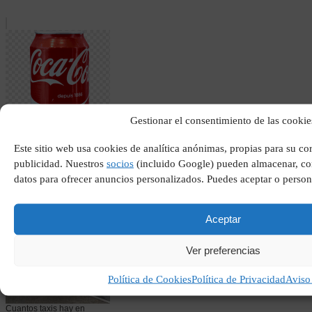
Gestionar el consentimiento de las cookie
Nueva lata de coca cola
Este sitio web usa cookies de analítica anónimas, propias para su c
publicidad. Nuestros
socios
(incluido Google) pueden almacenar, com
datos para ofrecer anuncios personalizados. Puedes aceptar o person
Aceptar
Ver preferencias
Política de Cookies
Política de Privacidad
Aviso
Cuantos taxis hay en