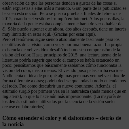
observación de que las personas tienden a gustar de las cosas si
están expuestas a ellas más a menudo. Gran parte de la publicidad se
basa en esta noción. Pero se puso a prueba a finales de febrero de
2015, cuando «el vestido» irrumpió en Internet. A los pocos días, la
mayoría de la gente estaba completamente harta de ver o hablar de
él. Sólo puedo suponer que ahora, dos años después, tiene un interés
muy limitado en estar aquí. (Gracias por estar aquí).
Pero el fenómeno sigue siendo absolutamente fascinante para los
científicos de la visión como yo, y por una buena razón. La propia
existencia de «el vestido» desafió toda nuestra comprensión de la
visión del color. Hasta principios de 2015, una lectura atenta de la
literatura podría sugerir que todo el campo se había estancado un
poco: pensábamos que básicamente sabíamos cómo funcionaba la
visión del color, más o menos. El vestido puso patas arriba esa idea.
Nadie tenía ni idea de por qué algunas personas ven «el vestido» de
forma diferente a otras; podría decirse que todavía no lo entendemos
del todo. Fue como descubrir un nuevo continente. Además, el
estímulo surgió por primera vez en la naturaleza (nada menos que en
Inglaterra), lo que lo hace aún más impresionante. (La mayoría de
los demás estímulos utilizados por la ciencia de la visión suelen
crearse en laboratorios).
Cómo entender el color y el daltonismo – detrás de
la noticia