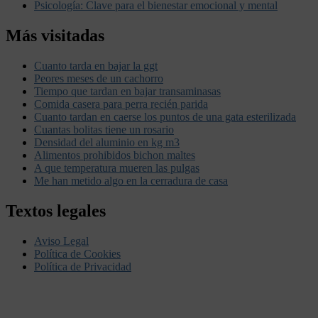
Psicología: Clave para el bienestar emocional y mental
Más visitadas
Cuanto tarda en bajar la ggt
Peores meses de un cachorro
Tiempo que tardan en bajar transaminasas
Comida casera para perra recién parida
Cuanto tardan en caerse los puntos de una gata esterilizada
Cuantas bolitas tiene un rosario
Densidad del aluminio en kg m3
Alimentos prohibidos bichon maltes
A que temperatura mueren las pulgas
Me han metido algo en la cerradura de casa
Textos legales
Aviso Legal
Política de Cookies
Política de Privacidad