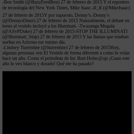
-Ben Smith (@BuzzFeedBen) 27 de febrero de 2015 Y el reportero
de tecnología del New York Times, Mike Isaac.-ಠ_ಠ (@MikeIsaac)
27 de febrero de 2015Y por supuesto, Denny’s.-Denny’s
(@DennysDiner) 27 de febrero de 2015 Naturalmente, el debate en
torno al vestido incluyó a los Illuminati. -Twazanga Mugala
(@ASvPDuke) 27 de febrero de 2015-STOP THE ILLUMINATI
(@Illuminati_Stop) 27 de febrero de 2015 Y las llamas que estaban
sueltas en Arizona ese mismo día.
-Lindsey Turrentine (@lturrentine) 27 de febrero de 2015Hoy,
algunas personas ven El Vestido de forma diferente a como lo veían
hace un año. Como el periodista de Inc Burt Helm:@ajs ¡Guau este
año lo veo blanco y dorado! Qué me ha pasado?