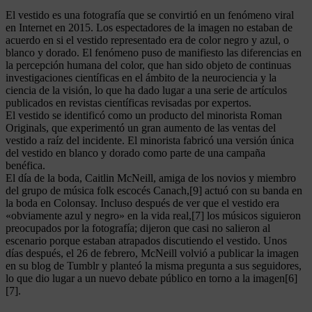
El vestido es una fotografía que se convirtió en un fenómeno viral
en Internet en 2015. Los espectadores de la imagen no estaban de
acuerdo en si el vestido representado era de color negro y azul, o
blanco y dorado. El fenómeno puso de manifiesto las diferencias en
la percepción humana del color, que han sido objeto de continuas
investigaciones científicas en el ámbito de la neurociencia y la
ciencia de la visión, lo que ha dado lugar a una serie de artículos
publicados en revistas científicas revisadas por expertos.
El vestido se identificó como un producto del minorista Roman
Originals, que experimentó un gran aumento de las ventas del
vestido a raíz del incidente. El minorista fabricó una versión única
del vestido en blanco y dorado como parte de una campaña
benéfica.
El día de la boda, Caitlin McNeill, amiga de los novios y miembro
del grupo de música folk escocés Canach,[9] actuó con su banda en
la boda en Colonsay. Incluso después de ver que el vestido era
«obviamente azul y negro» en la vida real,[7] los músicos siguieron
preocupados por la fotografía; dijeron que casi no salieron al
escenario porque estaban atrapados discutiendo el vestido. Unos
días después, el 26 de febrero, McNeill volvió a publicar la imagen
en su blog de Tumblr y planteó la misma pregunta a sus seguidores,
lo que dio lugar a un nuevo debate público en torno a la imagen[6]
[7].