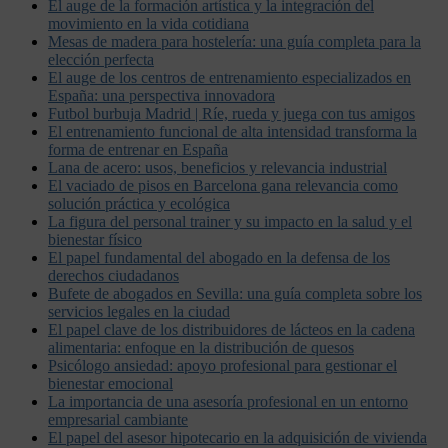
El auge de la formación artística y la integración del
movimiento en la vida cotidiana
Mesas de madera para hostelería: una guía completa para la
elección perfecta
El auge de los centros de entrenamiento especializados en
España: una perspectiva innovadora
Futbol burbuja Madrid | Ríe, rueda y juega con tus amigos
El entrenamiento funcional de alta intensidad transforma la
forma de entrenar en España
Lana de acero: usos, beneficios y relevancia industrial
El vaciado de pisos en Barcelona gana relevancia como
solución práctica y ecológica
La figura del personal trainer y su impacto en la salud y el
bienestar físico
El papel fundamental del abogado en la defensa de los
derechos ciudadanos
Bufete de abogados en Sevilla: una guía completa sobre los
servicios legales en la ciudad
El papel clave de los distribuidores de lácteos en la cadena
alimentaria: enfoque en la distribución de quesos
Psicólogo ansiedad: apoyo profesional para gestionar el
bienestar emocional
La importancia de una asesoría profesional en un entorno
empresarial cambiante
El papel del asesor hipotecario en la adquisición de vivienda