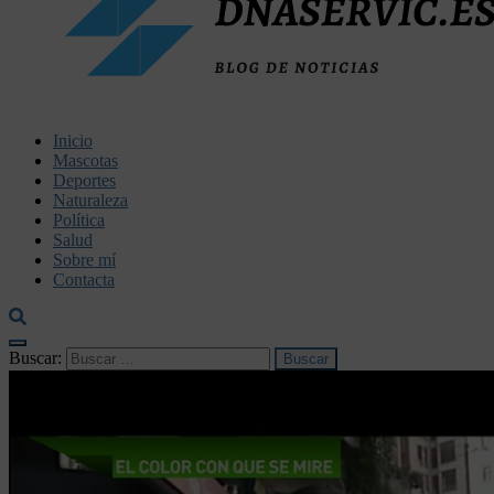
dnaservic.es
Inicio
Mascotas
Deportes
Naturaleza
Política
Salud
Sobre mí
Contacta
Buscar: