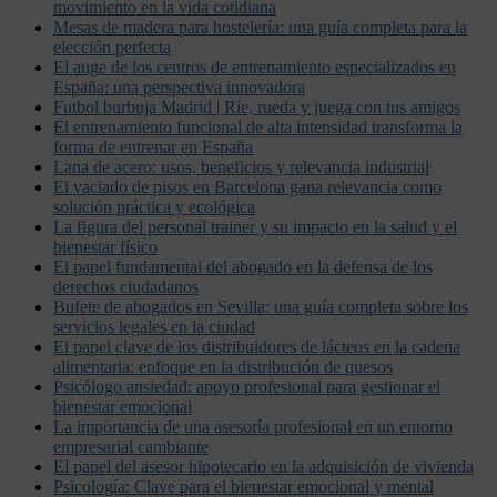
movimiento en la vida cotidiana
Mesas de madera para hostelería: una guía completa para la
elección perfecta
El auge de los centros de entrenamiento especializados en
España: una perspectiva innovadora
Futbol burbuja Madrid | Ríe, rueda y juega con tus amigos
El entrenamiento funcional de alta intensidad transforma la
forma de entrenar en España
Lana de acero: usos, beneficios y relevancia industrial
El vaciado de pisos en Barcelona gana relevancia como
solución práctica y ecológica
La figura del personal trainer y su impacto en la salud y el
bienestar físico
El papel fundamental del abogado en la defensa de los
derechos ciudadanos
Bufete de abogados en Sevilla: una guía completa sobre los
servicios legales en la ciudad
El papel clave de los distribuidores de lácteos en la cadena
alimentaria: enfoque en la distribución de quesos
Psicólogo ansiedad: apoyo profesional para gestionar el
bienestar emocional
La importancia de una asesoría profesional en un entorno
empresarial cambiante
El papel del asesor hipotecario en la adquisición de vivienda
Psicología: Clave para el bienestar emocional y mental