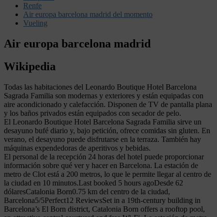
Renfe
Air europa barcelona madrid del momento
Vueling
Air europa barcelona madrid
Wikipedia
Todas las habitaciones del Leonardo Boutique Hotel Barcelona
Sagrada Familia son modernas y exteriores y están equipadas con
aire acondicionado y calefacción. Disponen de TV de pantalla plana
y los baños privados están equipados con secador de pelo.
El Leonardo Boutique Hotel Barcelona Sagrada Familia sirve un
desayuno bufé diario y, bajo petición, ofrece comidas sin gluten. En
verano, el desayuno puede disfrutarse en la terraza. También hay
máquinas expendedoras de aperitivos y bebidas.
El personal de la recepción 24 horas del hotel puede proporcionar
información sobre qué ver y hacer en Barcelona. La estación de
metro de Clot está a 200 metros, lo que le permite llegar al centro de
la ciudad en 10 minutos.Last booked 5 hours agoDesde 62
dólaresCatalonia Born0.75 km del centro de la ciudad,
Barcelona5/5Perfect12 ReviewsSet in a 19th-century building in
Barcelona’s El Born district, Catalonia Born offers a rooftop pool,