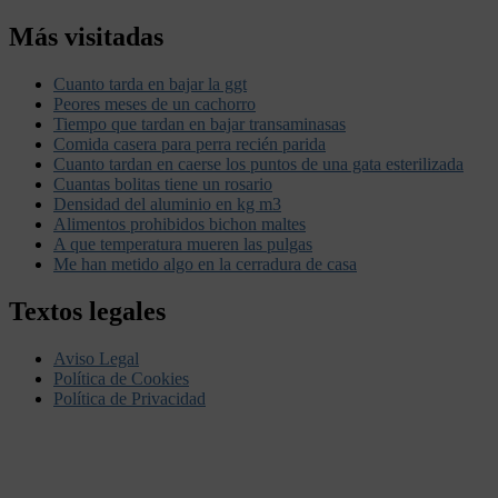
Más visitadas
Cuanto tarda en bajar la ggt
Peores meses de un cachorro
Tiempo que tardan en bajar transaminasas
Comida casera para perra recién parida
Cuanto tardan en caerse los puntos de una gata esterilizada
Cuantas bolitas tiene un rosario
Densidad del aluminio en kg m3
Alimentos prohibidos bichon maltes
A que temperatura mueren las pulgas
Me han metido algo en la cerradura de casa
Textos legales
Aviso Legal
Política de Cookies
Política de Privacidad