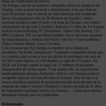
todas las condiciones de reserva
Air Europa, una de las mayores compañías aéreas de pasajeros de
España, vuela a nivel nacional e internacional. Con una flota de
unos 45 aviones que es una de las más modernas del continente,
lleva a los pasajeros a más de 50 destinos en España y ofrece
servicios turísticos entre el norte y el oeste de Europa y los centros
vacacionales de las Islas Canarias y Baleares. La flota de Air Europa
incluye aviones Boeing 787 Dreamliner, Airbus 330, Boeing 737-
800 y Embraer 195. La aerolínea también ofrece servicios regulares
de larga distancia a América del Norte y del Sur y vuela también a
África, Oriente Medio, Asia y Oceanía.
Cabe destacar que Air Europa es miembro de la alianza de
aerolíneas SkyTeam, formada por 19 grandes compañías aéreas que,
en conjunto, dan acceso a una red global de aerolíneas con más de
14.500 vuelos diarios a 1.150 destinos en más de 175 países. En
2018, Air Europa superó la marca de 11 millones de pasajeros
transportados de forma segura. Y ese mismo año, la organización
medioambiental alemana Atmosfair calificó a Air Europa como la
compañía aérea de red más eficiente de Europa. Hoy en día es la
mayor aerolínea española de propiedad privada (una división de la
empresa de viajes y turismo Globalia) y cuenta con más de 25 años
de experiencia operando vuelos con horarios. Llame para ofertas
demasiado buenas para ser publicadas.
Relacionados