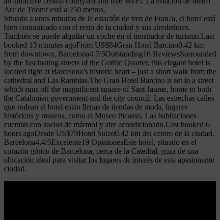
an attractive central courtyard and free Wi-Fi. La estación de metro
Arc de Triomf está a 250 metros.
Situado a unos minutos de la estación de tren de Fran?a, el hotel está
bien comunicado con el resto de la ciudad y sus alrededores.
También se puede alquilar un coche en el mostrador de turismo.Last
booked 13 minutes agoFrom US$84Gran Hotel Barcino0.42 km
from downtown, Barcelona4.7/5Outstanding16 ReviewsSurrounded
by the fascinating streets of the Gothic Quarter, this elegant hotel is
located right at Barcelona’s historic heart – just a short walk from the
cathedral and Las Ramblas.The Gran Hotel Barcino is set in a street
which runs off the magnificent square of Sant Jaume, home to both
the Catalonian government and the city council. Las estrechas calles
que rodean el hotel están llenas de tiendas de moda, lugares
históricos y museos, como el Museo Picasso. Las habitaciones
cuentan con suelos de mármol y aire acondicionado.Last booked 6
hours agoDesde US$79Hotel Suizo0.42 km del centro de la ciudad,
Barcelona4.4/5Excelente19 OpinionesEste hotel, situado en el
corazón gótico de Barcelona, cerca de la Catedral, goza de una
ubicación ideal para visitar los lugares de interés de esta apasionante
ciudad.
Leer más
Que idioma se habla en navarra