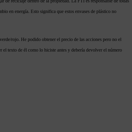
gar de reciclaje dentro de la propiedad. La FTI es responsable de todas
mbio en energía. Esto significa que estos envases de plástico no
erde/rojo. He podido obtener el precio de las acciones pero no el
 el texto de él como lo hiciste antes y debería devolver el número