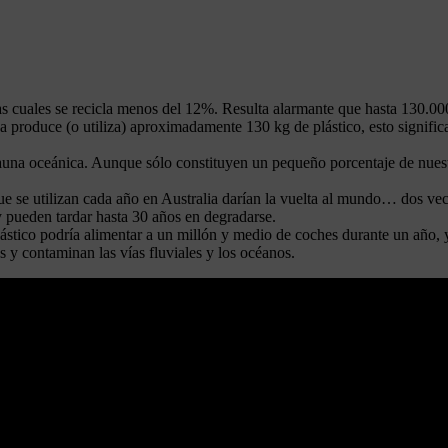
 las cuales se recicla menos del 12%. Resulta alarmante que hasta 130.0
 produce (o utiliza) aproximadamente 130 kg de plástico, esto signific
fauna oceánica. Aunque sólo constituyen un pequeño porcentaje de nues
 que se utilizan cada año en Australia darían la vuelta al mundo… dos 
y pueden tardar hasta 30 años en degradarse.
plástico podría alimentar a un millón y medio de coches durante un año
as y contaminan las vías fluviales y los océanos.