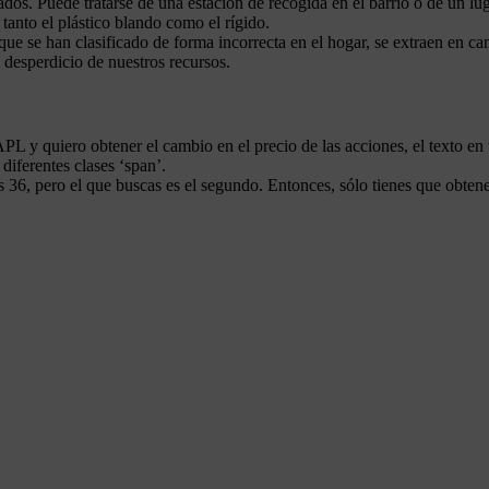
dos. Puede tratarse de una estación de recogida en el barrio o de un lu
 tanto el plástico blando como el rígido.
que se han clasificado de forma incorrecta en el hogar, se extraen en ca
 desperdicio de nuestros recursos.
 y quiero obtener el cambio en el precio de las acciones, el texto en v
diferentes clases ‘span’.
36, pero el que buscas es el segundo. Entonces, sólo tienes que obtener