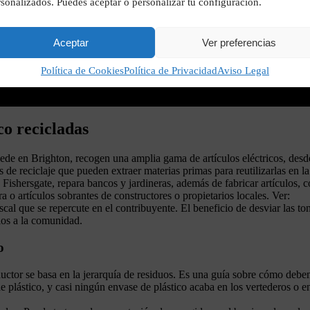
sonalizados. Puedes aceptar o personalizar tu configuración.
Aceptar
Ver preferencias
Política de Cookies
Política de Privacidad
Aviso Legal
co recicladas
ede en Brighton, recogen una amplia gama de artículos eléctricos, desd
os de reciclaje que pueden extraer materias primas para reutilizarlas en la
hersgate, repara bancos y jardineras, además de fabricar artículos, co
 o artículos sobrantes de constructores o propietarios locales. Ver:
cal que se repercute en el contribuyente. El beneficio de desviar las ton
ios a la comunidad.
o
ductor se basa en la jerarquía de residuos. Es una guía sobre cómo debe
 plástico, y casi ningún envase de plástico acaba en los vertederos o en