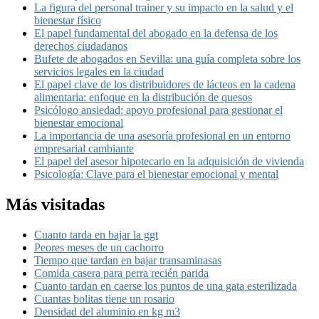
La figura del personal trainer y su impacto en la salud y el
bienestar físico
El papel fundamental del abogado en la defensa de los
derechos ciudadanos
Bufete de abogados en Sevilla: una guía completa sobre los
servicios legales en la ciudad
El papel clave de los distribuidores de lácteos en la cadena
alimentaria: enfoque en la distribución de quesos
Psicólogo ansiedad: apoyo profesional para gestionar el
bienestar emocional
La importancia de una asesoría profesional en un entorno
empresarial cambiante
El papel del asesor hipotecario en la adquisición de vivienda
Psicología: Clave para el bienestar emocional y mental
Más visitadas
Cuanto tarda en bajar la ggt
Peores meses de un cachorro
Tiempo que tardan en bajar transaminasas
Comida casera para perra recién parida
Cuanto tardan en caerse los puntos de una gata esterilizada
Cuantas bolitas tiene un rosario
Densidad del aluminio en kg m3