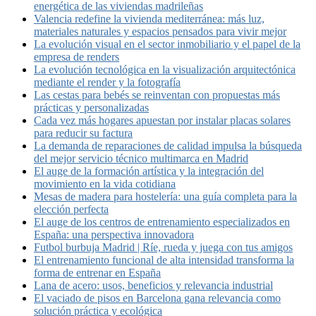
energética de las viviendas madrileñas
Valencia redefine la vivienda mediterránea: más luz,
materiales naturales y espacios pensados para vivir mejor
La evolución visual en el sector inmobiliario y el papel de la
empresa de renders
La evolución tecnológica en la visualización arquitectónica
mediante el render y la fotografía
Las cestas para bebés se reinventan con propuestas más
prácticas y personalizadas
Cada vez más hogares apuestan por instalar placas solares
para reducir su factura
La demanda de reparaciones de calidad impulsa la búsqueda
del mejor servicio técnico multimarca en Madrid
El auge de la formación artística y la integración del
movimiento en la vida cotidiana
Mesas de madera para hostelería: una guía completa para la
elección perfecta
El auge de los centros de entrenamiento especializados en
España: una perspectiva innovadora
Futbol burbuja Madrid | Ríe, rueda y juega con tus amigos
El entrenamiento funcional de alta intensidad transforma la
forma de entrenar en España
Lana de acero: usos, beneficios y relevancia industrial
El vaciado de pisos en Barcelona gana relevancia como
solución práctica y ecológica