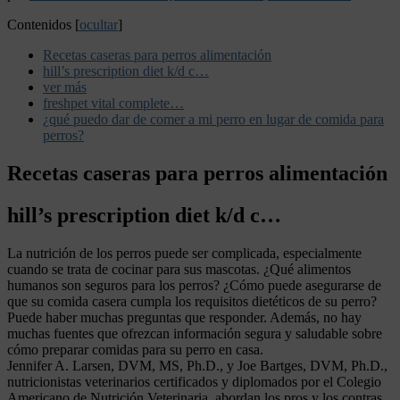
Contenidos
[
ocultar
]
Recetas caseras para perros alimentación
hill’s prescription diet k/d c…
ver más
freshpet vital complete…
¿qué puedo dar de comer a mi perro en lugar de comida para
perros?
Recetas caseras para perros alimentación
hill’s prescription diet k/d c…
La nutrición de los perros puede ser complicada, especialmente
cuando se trata de cocinar para sus mascotas. ¿Qué alimentos
humanos son seguros para los perros? ¿Cómo puede asegurarse de
que su comida casera cumpla los requisitos dietéticos de su perro?
Puede haber muchas preguntas que responder. Además, no hay
muchas fuentes que ofrezcan información segura y saludable sobre
cómo preparar comidas para su perro en casa.
Jennifer A. Larsen, DVM, MS, Ph.D., y Joe Bartges, DVM, Ph.D.,
nutricionistas veterinarios certificados y diplomados por el Colegio
Americano de Nutrición Veterinaria, abordan los pros y los contras