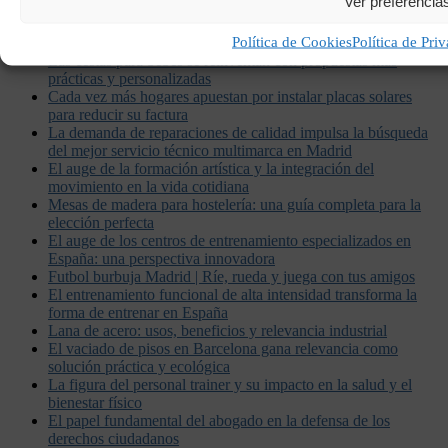
Ver preferencia
empresa de renders
La evolución tecnológica en la visualización arquitectónica
Política de Cookies
Política de Pri
mediante el render y la fotografía
Las cestas para bebés se reinventan con propuestas más
prácticas y personalizadas
Cada vez más hogares apuestan por instalar placas solares
para reducir su factura
La demanda de reparaciones de calidad impulsa la búsqueda
del mejor servicio técnico multimarca en Madrid
El auge de la formación artística y la integración del
movimiento en la vida cotidiana
Mesas de madera para hostelería: una guía completa para la
elección perfecta
El auge de los centros de entrenamiento especializados en
España: una perspectiva innovadora
Futbol burbuja Madrid | Ríe, rueda y juega con tus amigos
El entrenamiento funcional de alta intensidad transforma la
forma de entrenar en España
Lana de acero: usos, beneficios y relevancia industrial
El vaciado de pisos en Barcelona gana relevancia como
solución práctica y ecológica
La figura del personal trainer y su impacto en la salud y el
bienestar físico
El papel fundamental del abogado en la defensa de los
derechos ciudadanos