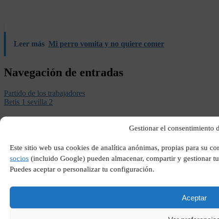
Leer más
Mi perro vomita y no quiere comer
Navegación de entradas
Partido de los trabajadores
Betis 1 sevilla 2
Entradas recientes
Gestionar el consentimiento d
El resurgir de la sastrería a medida como la inversión
Este sitio web usa cookies de analítica anónimas, propias para su c
definitiva para la identidad laboral
socios
(incluido Google) pueden almacenar, compartir y gestionar tu
arquitectos en Elche
Puedes aceptar o personalizar tu configuración.
instalador de toldos en Ibizia
El impacto de la rehabilitación de cubiertas en la eficiencia
energética de las viviendas madrileñas
Valencia redefine la vivienda mediterránea: más luz,
Aceptar
materiales naturales y espacios pensados para vivir mejor
La evolución visual en el sector inmobiliario y el papel de la