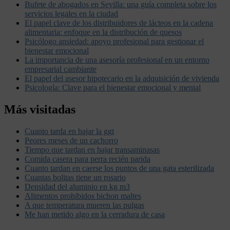
Bufete de abogados en Sevilla: una guía completa sobre los
servicios legales en la ciudad
El papel clave de los distribuidores de lácteos en la cadena
alimentaria: enfoque en la distribución de quesos
Psicólogo ansiedad: apoyo profesional para gestionar el
bienestar emocional
La importancia de una asesoría profesional en un entorno
empresarial cambiante
El papel del asesor hipotecario en la adquisición de vivienda
Psicología: Clave para el bienestar emocional y mental
Más visitadas
Cuanto tarda en bajar la ggt
Peores meses de un cachorro
Tiempo que tardan en bajar transaminasas
Comida casera para perra recién parida
Cuanto tardan en caerse los puntos de una gata esterilizada
Cuantas bolitas tiene un rosario
Densidad del aluminio en kg m3
Alimentos prohibidos bichon maltes
A que temperatura mueren las pulgas
Me han metido algo en la cerradura de casa