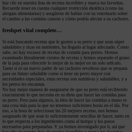
haz clic en nuestra lista de recetas increíbles y marca tus favoritas.
Recuerde tener en cuenta cualquier restricción dietética (como las
alergias alimentarias) y asegúrese de hablar con su veterinario sobre
el cambio a las comidas caseras y cómo podría afectar a su cachorro.
freshpet vital complete…
Si está buscando recetas que le gusten a su perro y que sean súper
saludables y ricas en nutrientes, ha llegado al lugar adecuado. Como
sabe, no hay escasez de recetas de comida para perros. Hemos
examinado literalmente cientos de recetas y hemos separado el grano
de la paja para ofrecerle lo mejor de lo mejor en un solo artículo.
Tanto si es un nuevo padre de un cachorro revoltoso que se prepara
para un futuro saludable como si tiene un perro mayor con
necesidades especiales, estas recetas son nutritivas y saludables, y a
los perros les encantan.
No hay mejor manera de asegurarse de que su perro está recibiendo
exactamente lo que necesita en su dieta que hacer las comidas para
su perro. Pero para algunos, la idea de hacer las comidas a mano es
una cosa más para la que no tenemos suficientes horas en el día. Por
eso, a la hora de seleccionar las 20 mejores recetas, nos hemos
asegurado de que sean lo suficientemente sencillas de hacer, tanto en
lo que respecta a los ingredientes como al tiempo y los pasos
necesarios para prepararlas. Y ya hemos investigado por ti, así que
haz clic en nuestra lista de recetas increíbles y marca tus favoritas.