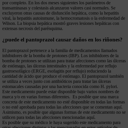
por completo. En los dos meses siguientes los parámetros de
transaminasas y colestasis alcanzaron valores casi normales. Se
excluyeron otras causas de disfunción hepática, como la hepatitis
viral, la hepatitis autoinmune, la hemocromatosis o la enfermedad de
Wilson. La biopsia hepática mostró graves lesiones hepáticas con
extensas necrosis del parénquima.
¿puede el pantoprazol causar daños en los riñones?
El pantoprazol pertenece a la familia de medicamentos llamados
inhibidores de la bomba de protones (IBP). Los inhibidores de la
bomba de protones se utilizan para tratar afecciones como las úlceras
de estómago, las úlceras intestinales y la enfermedad por reflujo
gastroesofágico (ERGE, esofagitis por reflujo) reduciendo la
cantidad de ácido que produce el estómago. El pantoprazol también
se utiliza a veces junto con antibióticos para tratar las úlceras
estomacales causadas por una bacteria conocida como H. pylori.
Este medicamento puede estar disponible bajo varios nombres de
marca y/o en varias formas diferentes. Es posible que una marca
concreta de este medicamento no esté disponible en todas las formas
o no esté aprobada para todas las afecciones que se comentan aquí.
Asimismo, es posible que algunas formas de este medicamento no se
utilicen para todas las afecciones mencionadas aquí.
Es posible que su médico le haya sugerido este medicamento para
otras afecciones distintas a las mencionadas en estos artículos de