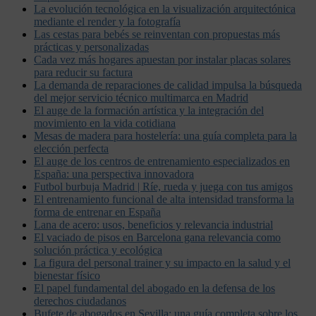
La evolución tecnológica en la visualización arquitectónica
mediante el render y la fotografía
Las cestas para bebés se reinventan con propuestas más
prácticas y personalizadas
Cada vez más hogares apuestan por instalar placas solares
para reducir su factura
La demanda de reparaciones de calidad impulsa la búsqueda
del mejor servicio técnico multimarca en Madrid
El auge de la formación artística y la integración del
movimiento en la vida cotidiana
Mesas de madera para hostelería: una guía completa para la
elección perfecta
El auge de los centros de entrenamiento especializados en
España: una perspectiva innovadora
Futbol burbuja Madrid | Ríe, rueda y juega con tus amigos
El entrenamiento funcional de alta intensidad transforma la
forma de entrenar en España
Lana de acero: usos, beneficios y relevancia industrial
El vaciado de pisos en Barcelona gana relevancia como
solución práctica y ecológica
La figura del personal trainer y su impacto en la salud y el
bienestar físico
El papel fundamental del abogado en la defensa de los
derechos ciudadanos
Bufete de abogados en Sevilla: una guía completa sobre los