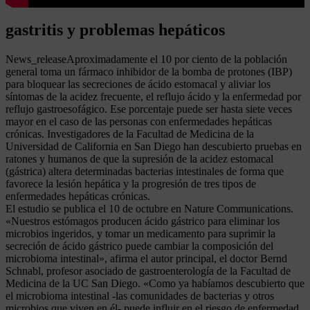
gastritis y problemas hepáticos
News_releaseAproximadamente el 10 por ciento de la población
general toma un fármaco inhibidor de la bomba de protones (IBP)
para bloquear las secreciones de ácido estomacal y aliviar los
síntomas de la acidez frecuente, el reflujo ácido y la enfermedad por
reflujo gastroesofágico. Ese porcentaje puede ser hasta siete veces
mayor en el caso de las personas con enfermedades hepáticas
crónicas. Investigadores de la Facultad de Medicina de la
Universidad de California en San Diego han descubierto pruebas en
ratones y humanos de que la supresión de la acidez estomacal
(gástrica) altera determinadas bacterias intestinales de forma que
favorece la lesión hepática y la progresión de tres tipos de
enfermedades hepáticas crónicas.
El estudio se publica el 10 de octubre en Nature Communications.
«Nuestros estómagos producen ácido gástrico para eliminar los
microbios ingeridos, y tomar un medicamento para suprimir la
secreción de ácido gástrico puede cambiar la composición del
microbioma intestinal», afirma el autor principal, el doctor Bernd
Schnabl, profesor asociado de gastroenterología de la Facultad de
Medicina de la UC San Diego. «Como ya habíamos descubierto que
el microbioma intestinal -las comunidades de bacterias y otros
microbios que viven en él- puede influir en el riesgo de enfermedad