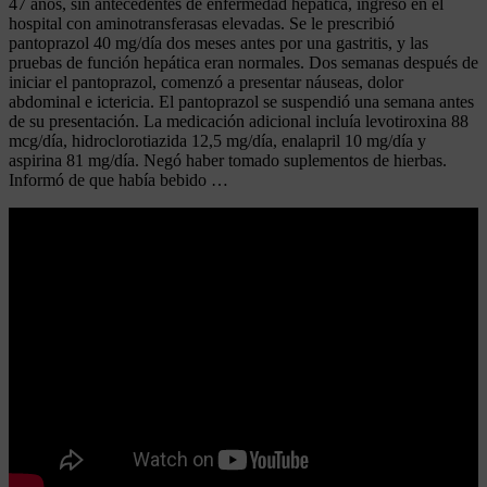
47 años, sin antecedentes de enfermedad hepática, ingresó en el
hospital con aminotransferasas elevadas. Se le prescribió
pantoprazol 40 mg/día dos meses antes por una gastritis, y las
pruebas de función hepática eran normales. Dos semanas después de
iniciar el pantoprazol, comenzó a presentar náuseas, dolor
abdominal e ictericia. El pantoprazol se suspendió una semana antes
de su presentación. La medicación adicional incluía levotiroxina 88
mcg/día, hidroclorotiazida 12,5 mg/día, enalapril 10 mg/día y
aspirina 81 mg/día. Negó haber tomado suplementos de hierbas.
Informó de que había bebido …