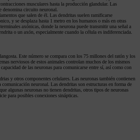
 contracciones musculares hasta la producción glandular. Las
e denomina circuito neuronal.
lamentos que salen de él. Las dendritas suelen ramificarse
ico, y se desplaza hasta 1 metro en los humanos o más en otras
 terminales axónicas, donde la neurona puede transmitir una señal a
dendrita o un axón, especialmente cuando la célula es indiferenciada.
angosta. Este número se compara con los 75 millones del ratón y los
istemas nerviosos de estos animales controlan muchos de los mismos
capacidad de las neuronas para comunicarse entre sí, así como con
ndrias y otros componentes celulares. Las neuronas también contienen
e la comunicación neuronal. Las dendritas son estructuras en forma de
 que algunas neuronas no tienen dendritas, otros tipos de neuronas
cie para posibles conexiones sinápticas.