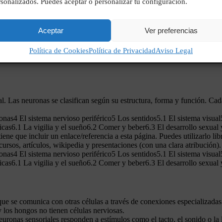
sonalizados. Puedes aceptar o personalizar tu configuración.
Aceptar
Ver preferencias
Política de Cookies
Política de Privacidad
Aviso Legal
al. Las neuronas se clasifican según su estructura, forma y función. Cad
s4 El sistema nervioso periférico5 Los sentidos5.1 El sistema visual5.2
gicas6.1 La vigilia y el sueño6.2 Comer y beber6.3 El desarrollo sexu
tiene que incluir un enlace/referencia a esta página. Puedes utilizarlo l
ursos, artículos, wikipedia y presentaciones (con una clara atribución).
s4 El sistema nervioso periférico5 Los sentidos5.1 El sistema visual5.2
gicas6.1 La vigilia y el sueño6.2 Comer y beber6.3 El desarrollo sexu
que se comunica con otras células a través de conexiones especializadas
y los hongos no tienen células nerviosas.
euronas sensoriales responden a estímulos como el tacto, el sonido o la 