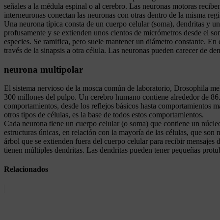
señales a la médula espinal o al cerebro. Las neuronas motoras reciben
interneuronas conectan las neuronas con otras dentro de la misma reg
Una neurona típica consta de un cuerpo celular (soma), dendritas y un
profusamente y se extienden unos cientos de micrómetros desde el so
especies. Se ramifica, pero suele mantener un diámetro constante. En 
través de la sinapsis a otra célula. Las neuronas pueden carecer de den
neurona multipolar
El sistema nervioso de la mosca común de laboratorio, Drosophila me
300 millones del pulpo. Un cerebro humano contiene alrededor de 86.0
comportamientos, desde los reflejos básicos hasta comportamientos m
otros tipos de células, es la base de todos estos comportamientos.
Cada neurona tiene un cuerpo celular (o soma) que contiene un núcleo
estructuras únicas, en relación con la mayoría de las células, que son 
árbol que se extienden fuera del cuerpo celular para recibir mensajes 
tienen múltiples dendritas. Las dendritas pueden tener pequeñas protu
Relacionados