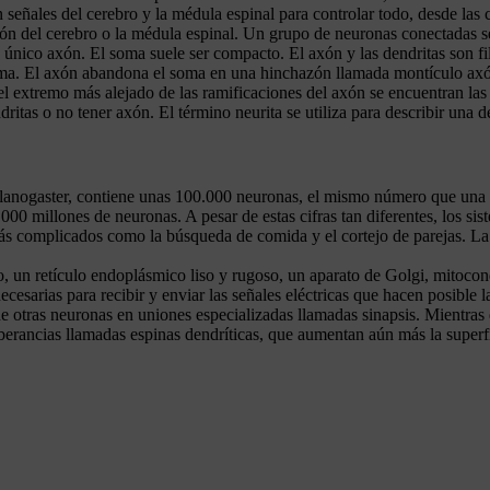
 señales del cerebro y la médula espinal para controlar todo, desde las
ión del cerebro o la médula espinal. Un grupo de neuronas conectadas s
 único axón. El soma suele ser compacto. El axón y las dendritas son fi
ma. El axón abandona el soma en una hinchazón llamada montículo axón
el extremo más alejado de las ramificaciones del axón se encuentran las
dritas o no tener axón. El término neurita se utiliza para describir una 
lanogaster, contiene unas 100.000 neuronas, el mismo número que una l
00 millones de neuronas. A pesar de estas cifras tan diferentes, los s
ás complicados como la búsqueda de comida y el cortejo de parejas. La 
, un retículo endoplásmico liso y rugoso, un aparato de Golgi, mitoco
necesarias para recibir y enviar las señales eléctricas que hacen posibl
de otras neuronas en uniones especializadas llamadas sinapsis. Mientras
berancias llamadas espinas dendríticas, que aumentan aún más la superfi