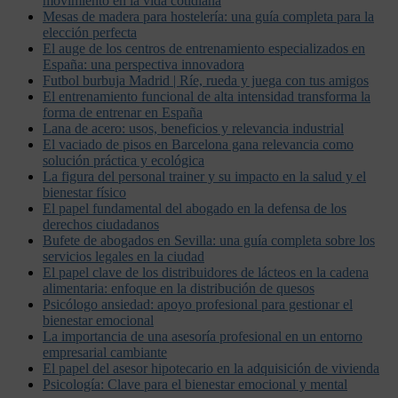
movimiento en la vida cotidiana
Mesas de madera para hostelería: una guía completa para la
elección perfecta
El auge de los centros de entrenamiento especializados en
España: una perspectiva innovadora
Futbol burbuja Madrid | Ríe, rueda y juega con tus amigos
El entrenamiento funcional de alta intensidad transforma la
forma de entrenar en España
Lana de acero: usos, beneficios y relevancia industrial
El vaciado de pisos en Barcelona gana relevancia como
solución práctica y ecológica
La figura del personal trainer y su impacto en la salud y el
bienestar físico
El papel fundamental del abogado en la defensa de los
derechos ciudadanos
Bufete de abogados en Sevilla: una guía completa sobre los
servicios legales en la ciudad
El papel clave de los distribuidores de lácteos en la cadena
alimentaria: enfoque en la distribución de quesos
Psicólogo ansiedad: apoyo profesional para gestionar el
bienestar emocional
La importancia de una asesoría profesional en un entorno
empresarial cambiante
El papel del asesor hipotecario en la adquisición de vivienda
Psicología: Clave para el bienestar emocional y mental