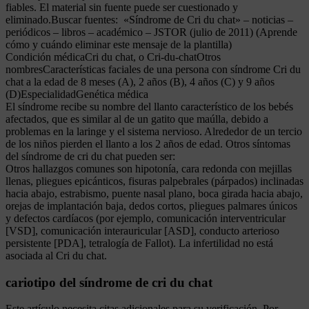
fiables. El material sin fuente puede ser cuestionado y
eliminado.Buscar fuentes: «Síndrome de Cri du chat» – noticias –
periódicos – libros – académico – JSTOR (julio de 2011) (Aprende
cómo y cuándo eliminar este mensaje de la plantilla)
Condición médicaCri du chat, o Cri-du-chatOtros
nombresCaracterísticas faciales de una persona con síndrome Cri du
chat a la edad de 8 meses (A), 2 años (B), 4 años (C) y 9 años
(D)EspecialidadGenética médica
El síndrome recibe su nombre del llanto característico de los bebés
afectados, que es similar al de un gatito que maúlla, debido a
problemas en la laringe y el sistema nervioso. Alrededor de un tercio
de los niños pierden el llanto a los 2 años de edad. Otros síntomas
del síndrome de cri du chat pueden ser:
Otros hallazgos comunes son hipotonía, cara redonda con mejillas
llenas, pliegues epicánticos, fisuras palpebrales (párpados) inclinadas
hacia abajo, estrabismo, puente nasal plano, boca girada hacia abajo,
orejas de implantación baja, dedos cortos, pliegues palmares únicos
y defectos cardíacos (por ejemplo, comunicación interventricular
[VSD], comunicación interauricular [ASD], conducto arterioso
persistente [PDA], tetralogía de Fallot). La infertilidad no está
asociada al Cri du chat.
cariotipo del síndrome de cri du chat
Este artículo necesita citas adicionales para su verificación. Por