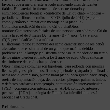
favor, ayude a mejorar este artículo añadiendo citas de fuentes
fiables. El material sin fuente puede ser cuestionado y
eliminado.Buscar fuentes: «Síndrome de Cri du chat» – noticias –
periódicos – libros – erudito – JSTOR (julio de 2011) (Aprende
cómo y cuándo eliminar este mensaje de la plantilla)
Condición médicaCri du chat, o Cri-du-chatOtros
nombresCaracterísticas faciales de una persona con síndrome Cri du
chat a la edad de 8 meses (A), 2 años (B), 4 años (C) y 9 años
(D)EspecialidadGenética médica
El síndrome recibe su nombre del llanto característico de los bebés
afectados, que es similar al de un gatito que maúlla, debido a
problemas en la laringe y el sistema nervioso. Alrededor de un tercio
de los niños pierden el llanto a los 2 años de edad. Otros síntomas
del síndrome de cri du chat pueden ser:
Otros hallazgos comunes son hipotonía, cara redonda con mejillas
llenas, pliegues epicánticos, fisuras palpebrales (párpados) inclinadas
hacia abajo, estrabismo, puente nasal plano, boca girada hacia abajo,
orejas de implantación baja, dedos cortos, pliegues palmares únicos
y defectos cardíacos (por ejemplo, comunicación interventricular
[VSD], comunicación interauricular [ASD], conducto arterioso
persistente [PDA], tetralogía de Fallot). La infertilidad no está
asociada al Cri du chat.
Relacionados