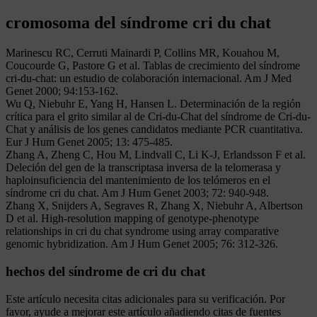
cromosoma del síndrome cri du chat
Marinescu RC, Cerruti Mainardi P, Collins MR, Kouahou M,
Coucourde G, Pastore G et al. Tablas de crecimiento del síndrome
cri-du-chat: un estudio de colaboración internacional. Am J Med
Genet 2000; 94:153-162.
Wu Q, Niebuhr E, Yang H, Hansen L. Determinación de la región
crítica para el grito similar al de Cri-du-Chat del síndrome de Cri-du-
Chat y análisis de los genes candidatos mediante PCR cuantitativa.
Eur J Hum Genet 2005; 13: 475-485.
Zhang A, Zheng C, Hou M, Lindvall C, Li K-J, Erlandsson F et al.
Deleción del gen de la transcriptasa inversa de la telomerasa y
haploinsuficiencia del mantenimiento de los telómeros en el
síndrome cri du chat. Am J Hum Genet 2003; 72: 940-948.
Zhang X, Snijders A, Segraves R, Zhang X, Niebuhr A, Albertson
D et al. High-resolution mapping of genotype-phenotype
relationships in cri du chat syndrome using array comparative
genomic hybridization. Am J Hum Genet 2005; 76: 312-326.
hechos del síndrome de cri du chat
Este artículo necesita citas adicionales para su verificación. Por
favor, ayude a mejorar este artículo añadiendo citas de fuentes