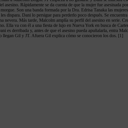
del asesino. Rápidamente se da cuenta de que la mujer fue asesinada por
 morgue. Son una banda formada por la Dra. Edrisa Tanaka las mujeres s
es dispara. Dani lo persigue para perderlo poco después. Se encuentra 
 nevera. Más tarde, Malcolm amplía su perfil del asesino en serie. Cree
. Ella va con él a una fiesta de lujo en Nueva York en busca de Carter
Dani es derribada y, antes de que el asesino pueda apuñalarla, entra Mal
o llegan Gil y JT. Afuera Gil explica cómo se conocieron los dos. [1]