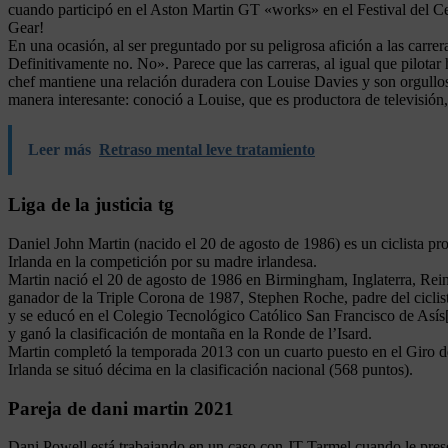
cuando participó en el Aston Martin GT «works» en el Festival del Cen
Gear!
En una ocasión, al ser preguntado por su peligrosa afición a las carr
Definitivamente no. No». Parece que las carreras, al igual que pilotar
chef mantiene una relación duradera con Louise Davies y son orgullos
manera interesante: conoció a Louise, que es productora de televisión
Leer más
Retraso mental leve tratamiento
Liga de la justicia tg
Daniel John Martin (nacido el 20 de agosto de 1986) es un ciclista pro
Irlanda en la competición por su madre irlandesa.
Martin nació el 20 de agosto de 1986 en Birmingham, Inglaterra, Reino
ganador de la Triple Corona de 1987, Stephen Roche, padre del ciclis
y se educó en el Colegio Tecnológico Católico San Francisco de Asís
y ganó la clasificación de montaña en la Ronde de l’Isard.
Martin completó la temporada 2013 con un cuarto puesto en el Giro de
Irlanda se situó décima en la clasificación nacional (568 puntos).
Pareja de dani martin 2021
Dani Powell está trabajando en un caso con JT Tarmel cuando le prese