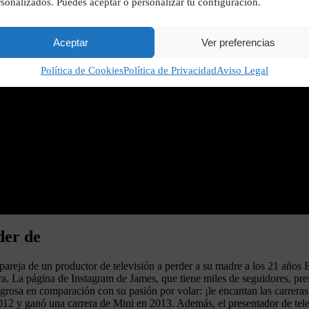
sonalizados. Puedes aceptar o personalizar tu configuración.
Aceptar
Ver preferencias
Política de Cookies
Política de Privacidad
Aviso Legal
der de
eja de un productor de televisión a perder a su madre a los 21 años Es 
entra. La página de Instagram de James, que tiene miles de seguidores, pr
igrosa en comparación con su pasión por volar: ¡le encantan las carreras
012 y ganó una carrera de Mini en 2013. Además, el presentador de tele