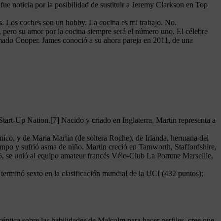
ue noticia por la posibilidad de sustituir a Jeremy Clarkson en Top
as. Los coches son un hobby. La cocina es mi trabajo. No.
n, pero su amor por la cocina siempre será el número uno. El célebre
amado Cooper. James conoció a su ahora pareja en 2011, de una
Start-Up Nation.[7] Nacido y criado en Inglaterra, Martin representa a
ánico, y de Maria Martin (de soltera Roche), de Irlanda, hermana del
empo y sufrió asma de niño. Martin creció en Tamworth, Staffordshire,
05, se unió al equipo amateur francés Vélo-Club La Pomme Marseille,
erminó sexto en la clasificación mundial de la UCI (432 puntos);
ptica sobre las habilidades de Malcolm para hacer perfiles, cree que