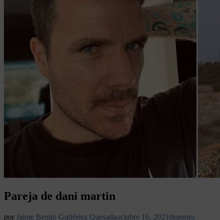
Pareja de dani martin
por
Jaime Benito Gutiérrez Quesada
octubre 16, 2021
deportes