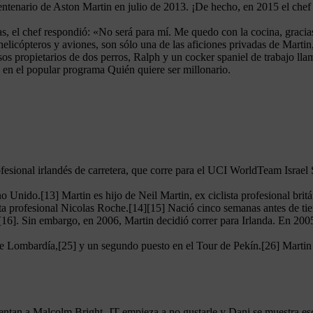
tenario de Aston Martin en julio de 2013. ¡De hecho, en 2015 el chef f
eras, el chef respondió: «No será para mí. Me quedo con la cocina, graci
 helicópteros y aviones, son sólo una de las aficiones privadas de Marti
os propietarios de dos perros, Ralph y un cocker spaniel de trabajo ll
, en el popular programa Quién quiere ser millonario.
fesional irlandés de carretera, que corre para el UCI WorldTeam Israel 
 Unido.[13] Martin es hijo de Neil Martin, ex ciclista profesional brit
ta profesional Nicolas Roche.[14][15] Nació cinco semanas antes de ti
[16]. Sin embargo, en 2006, Martin decidió correr para Irlanda. En 20
 Lombardía,[25] y un segundo puesto en el Tour de Pekín.[26] Martin t
ntan a Malcolm Bright. JT empieza a no gustarle y Dani se muestra escé